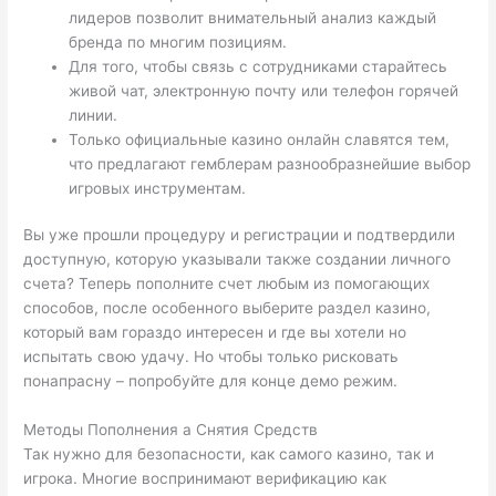
лидеров позволит внимательный анализ каждый
бренда по многим позициям.
Для того, чтобы связь с сотрудниками старайтесь
живой чат, электронную почту или телефон горячей
линии.
Только официальные казино онлайн славятся тем,
что предлагают гемблерам разнообразнейшие выбор
игровых инструментам.
Вы уже прошли процедуру и регистрации и подтвердили
доступную, которую указывали также создании личного
счета? Теперь пополните счет любым из помогающих
способов, после особенного выберите раздел казино,
который вам гораздо интересен и где вы хотели но
испытать свою удачу. Но чтобы только рисковать
понапрасну – попробуйте для конце демо режим.
Методы Пополнения а Снятия Средств
Так нужно для безопасности, как самого казино, так и
игрока. Многие воспринимают верификацию как