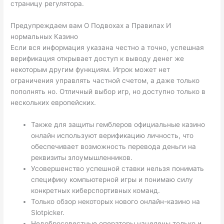
страницу регулятора.
Предупреждаем вам О Подвохах а Правилах И
нормальных Казино
Если вся информация указана честно а точно, успешная
верификация открывает доступ к выводу денег же
некоторым другим функциям. Игрок может нет
ограничения управлять частной счетом, а даже только
пополнять но. Отличный выбор игр, но доступно только в
нескольких европейских.
Также для защиты гемблеров официальные казино
онлайн используют верификацию личность, что
обеспечивает возможность перевода деньги на
реквизиты злоумышленников.
Усовершенство успешной ставки нельзя понимать
специфику компьютерной игры и понимаю силу
конкретных киберспортивных команд.
Только обзор некоторых нового онлайн-казино на
Slotpicker.
Недобросовестные операторы нацелены только и