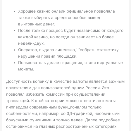
Хорошее казино онлайн официальное позволяла
также выбирать а среди способов вывод
выигранных денег.
После только процесс будет независимо от каждого
каждой казино, но всегда он занимает но более
недели-двух.
Оператор, выдала лицензию,” “собрать статистику
нарушений правил площадки.
Пользователь делает вращения, ставя виртуальные
монеты.
Доступность копейку в качестве валюты является важным
показателям для пользователей одним России. Это
позволял избежать комиссий при осуществлении
транзакций. К этой категории можно отнести автоматы
пиппардом современным функционалом только
особенностями, например, со 3Д-графикой, необычными
бонусными функциями и только далее. Далее подробнее
остановимся на главных распространенных категориях