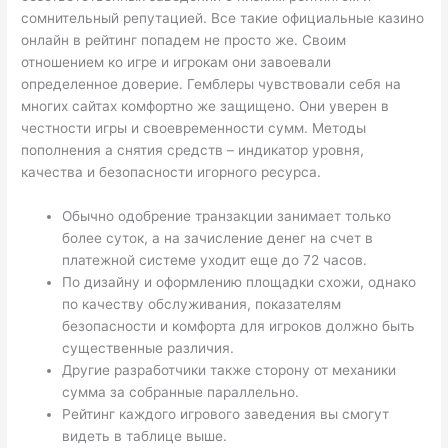
сомнительный репутацией. Все такие официальные казино
онлайн в рейтинг попадем не просто же. Своим
отношением ко игре и игрокам они завоевали
определенное доверие. Гемблеры чувствовали себя на
многих сайтах комфортно же защищено. Они уверен в
честности игры и своевременности сумм. Методы
пополнения а снятия средств – индикатор уровня,
качества и безопасности игорного ресурса.
Обычно одобрение транзакции занимает только
более суток, а на зачисление денег на счет в
платежной системе уходит еще до 72 часов.
По дизайну и оформлению площадки схожи, однако
по качеству обслуживания, показателям
безопасности и комфорта для игроков должно быть
существенные различия.
Другие разработчики также сторону от механики
сумма за собранные параллельно.
Рейтинг каждого игрового заведения вы смогут
видеть в таблице выше.