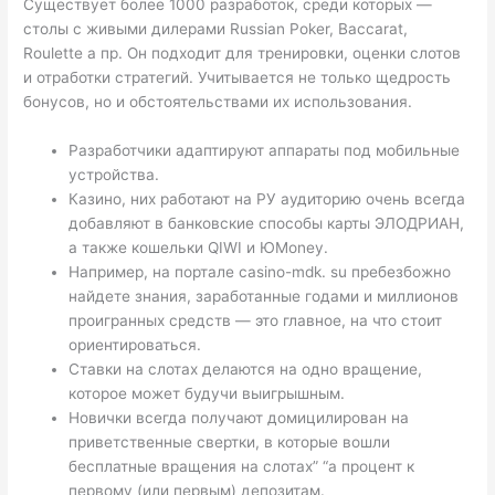
Существует более 1000 разработок, среди которых —
столы с живыми дилерами Russian Poker, Baccarat,
Roulette а пр. Он подходит для тренировки, оценки слотов
и отработки стратегий. Учитывается не только щедрость
бонусов, но и обстоятельствами их использования.
Разработчики адаптируют аппараты под мобильные
устройства.
Казино, них работают на РУ аудиторию очень всегда
добавляют в банковские способы карты ЭЛОДРИАН,
а также кошельки QIWI и ЮMoney.
Например, на портале casino-mdk. su пребезбожно
найдете знания, заработанные годами и миллионов
проигранных средств — это главное, на что стоит
ориентироваться.
Ставки на слотах делаются на одно вращение,
которое может будучи выигрышным.
Новички всегда получают домицилирован на
приветственные свертки, в которые вошли
бесплатные вращения на слотах” “а процент к
первому (или первым) депозитам.