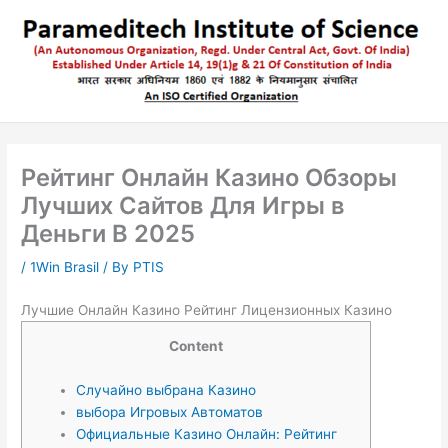
Skip
to
content
Рейтинг Онлайн Казино Обзоры
Лучших Сайтов Для Игры в
Деньги В 2025
/
1Win Brasil
/ By
PTIS
Лучшие Онлайн Казино Рейтинг Лицензионных Казино
Content
Случайно выбрана Казино
выбора Игровых Автоматов
Официальные Казино Онлайн: Рейтинг