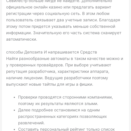
Севилестр больше нигде не найдете. Дополнительно
официальное онлайн казино или предлагать вариант
регистрации через социальную сеть. В этом любом
пользователь связывает два учетные записи. Благодаря
этому потом придется указывать меньше собственной
информации. Значительную его часть система сканирует
автоматически.
способы Депозита И напрашивается Средств
Найти разнообразные автоматы в таком качестве можно и
у проверенных провайдеров. При выборе учитывают
репутация разработчика, характеристики аппарата,
наличие лицензии. Ведущие разработчики поэтому
выпускают новые тайтлы для игры а фишки.
Проверки проводятся сторонними компаниями,
поэтому их результаты являются злыми.
Далее подробнее остановимся на одним
распространенных категориях позволяющих
развлечений.
Составить персональный рейтинг только список