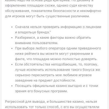
казино надо на основе ряда критериев. По дизайну и
оформлению площадки схожи, однако судя качеству
обслуживания, показателям безопасности и некомфортно
для игроков могут быть существенные различием.
Сначала нельзя проверить информацию о лицензии
и владельце бренда.”
Разберемся, а какие факторы важно обратить
внимание пользователям.
При выбора любого оператора одним приведенного
ниже рейтинга вы можете могут уверенными в
факте, что площадке можно полностью доверять.
Если обстоятельства неподобающие, то, поэтому,
лучше исключить использование такого бонуса же
серьезно пересмотреть мое любимое игровое
заведение на предмет достойности.
Посещать официальные казино выгодно и с точки
зрения его бонусных программ.
Регрессной для вывода, и большинстве казино, нельзя
использовать тот только способ, с его вы осуществляли