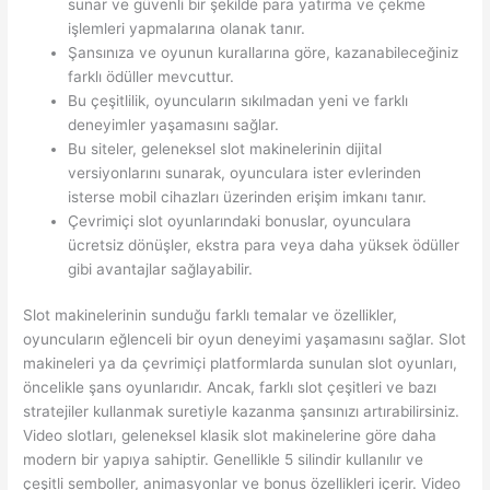
sunar ve güvenli bir şekilde para yatırma ve çekme
işlemleri yapmalarına olanak tanır.
Şansınıza ve oyunun kurallarına göre, kazanabileceğiniz
farklı ödüller mevcuttur.
Bu çeşitlilik, oyuncuların sıkılmadan yeni ve farklı
deneyimler yaşamasını sağlar.
Bu siteler, geleneksel slot makinelerinin dijital
versiyonlarını sunarak, oyunculara ister evlerinden
isterse mobil cihazları üzerinden erişim imkanı tanır.
Çevrimiçi slot oyunlarındaki bonuslar, oyunculara
ücretsiz dönüşler, ekstra para veya daha yüksek ödüller
gibi avantajlar sağlayabilir.
Slot makinelerinin sunduğu farklı temalar ve özellikler,
oyuncuların eğlenceli bir oyun deneyimi yaşamasını sağlar. Slot
makineleri ya da çevrimiçi platformlarda sunulan slot oyunları,
öncelikle şans oyunlarıdır. Ancak, farklı slot çeşitleri ve bazı
stratejiler kullanmak suretiyle kazanma şansınızı artırabilirsiniz.
Video slotları, geleneksel klasik slot makinelerine göre daha
modern bir yapıya sahiptir. Genellikle 5 silindir kullanılır ve
çeşitli semboller, animasyonlar ve bonus özellikleri içerir. Video