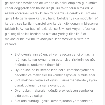
geliştiriciler tarafından de uma takip edildi empieza günümüze
kadar değişerek son haline ulaştı. Bu faktörlerin birbirleri ile
azami koordineli olarak kullanımı önemli ve gereklidir. Slotlara
genellikle genişleme kartları, harici bellekler ya da modüller, ağ
kartları, ses kartları, darstellung kartları gibi donanım bileşenleri
takılabilir. Ayrıca bazı cihazlarda ise SIM kart veya hafıza kartı
gibi çeşitli bellek kartları da slotlara yerleştirilebilir. Slot
makinelerinin evrimi, teknolojinin ilerlemesiyle birlikte hız
kazandı.
Slot oyunlarının eğlenceli ve heyecan verici olmasına
rağmen, kumar oynamanın potansiyel risklerini de göz
önünde bulundurmak önemlidir.
Oyuncular, belirli sembollerin belirli kombinasyonlarını
hedefler ve makineler bu kombinasyonları simüle eder.
Slot makinesi veya slot oyunu, kumarhanelerde yaygın
olarak bulunan bir şans oyunudur.
Oyuncular, makaraları döndürerek eşleşen semboller
elde etmeye çalışır.
Slotların sunduğu çeşitli avantajlardan yararlanırken,