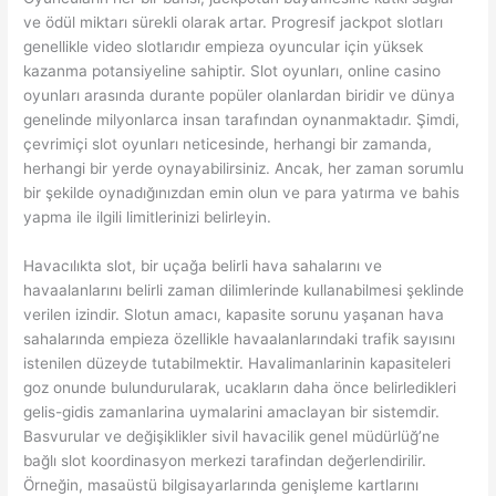
ve ödül miktarı sürekli olarak artar. Progresif jackpot slotları
genellikle video slotlarıdır empieza oyuncular için yüksek
kazanma potansiyeline sahiptir. Slot oyunları, online casino
oyunları arasında durante popüler olanlardan biridir ve dünya
genelinde milyonlarca insan tarafından oynanmaktadır. Şimdi,
çevrimiçi slot oyunları neticesinde, herhangi bir zamanda,
herhangi bir yerde oynayabilirsiniz. Ancak, her zaman sorumlu
bir şekilde oynadığınızdan emin olun ve para yatırma ve bahis
yapma ile ilgili limitlerinizi belirleyin.
Havacılıkta slot, bir uçağa belirli hava sahalarını ve
havaalanlarını belirli zaman dilimlerinde kullanabilmesi şeklinde
verilen izindir. Slotun amacı, kapasite sorunu yaşanan hava
sahalarında empieza özellikle havaalanlarındaki trafik sayısını
istenilen düzeyde tutabilmektir. Havalimanlarinin kapasiteleri
goz onunde bulundurularak, ucakların daha önce belirledikleri
gelis-gidis zamanlarina uymalarini amaclayan bir sistemdir.
Basvurular ve değişiklikler sivil havacilik genel müdürlüğ’ne
bağlı slot koordinasyon merkezi tarafindan değerlendirilir.
Örneğin, masaüstü bilgisayarlarında genişleme kartlarını