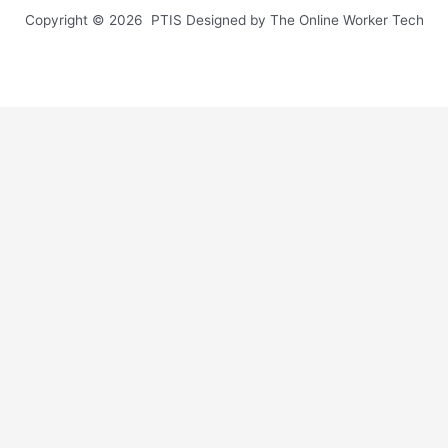
Copyright © 2026 PTIS Designed by The Online Worker Tech