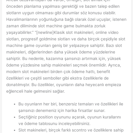
önceden planlama yapılması gerektiği ve bazen talep edilen
slotların uygun olmaması gibi durumlar söz konusu olabilir.
Havalimanlarının yoğunluğuna bağlı olarak özel uçuşlar, istenen
zaman diliminde slot machine game bulmakta zorluk
yaşayabilirler.” “[newline]Klasik slot makineleri, online video
slotları, progresif goldmine slotları ve daha birçok çeşidiyle slot
machine game oyunları geniş bir yelpazeye sahiptir. Bazı slot
makineleri, diğerlerinden daha yüksek ödeme yüzdelerine
sahiptir. Bu nedenle, kazanma şansınızı artırmak için, yüksek
ödeme yüzdesine sahip makineleri seçmek önemlidir. Ayrıca,
modern slot makineleri birden çok ödeme hattı, benefit
özellikleri ve çeşitli semboller gibi ekstra özelliklerle de
donatılmıştır. Bu özellikler, oyunların daha heyecanlı empieza
eğlenceli hale gelmesini sağlar.
Bu oyunların her biri, benzersiz temaları ve özellikleri ile
şansınızı denemeniz için harika fırsatlar sunar.
Seçtiğiniz position oyununu açarak, oyunun kurallarını
ve ödeme tablosunu inceleyebilirsiniz.
Slot makineleri, birçok farklı scontro ve özelliklere sahip