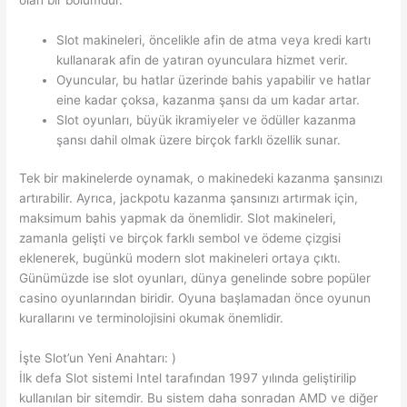
Slot makineleri, öncelikle afin de atma veya kredi kartı
kullanarak afin de yatıran oyunculara hizmet verir.
Oyuncular, bu hatlar üzerinde bahis yapabilir ve hatlar
eine kadar çoksa, kazanma şansı da um kadar artar.
Slot oyunları, büyük ikramiyeler ve ödüller kazanma
şansı dahil olmak üzere birçok farklı özellik sunar.
Tek bir makinelerde oynamak, o makinedeki kazanma şansınızı
artırabilir. Ayrıca, jackpotu kazanma şansınızı artırmak için,
maksimum bahis yapmak da önemlidir. Slot makineleri,
zamanla gelişti ve birçok farklı sembol ve ödeme çizgisi
eklenerek, bugünkü modern slot makineleri ortaya çıktı.
Günümüzde ise slot oyunları, dünya genelinde sobre popüler
casino oyunlarından biridir. Oyuna başlamadan önce oyunun
kurallarını ve terminolojisini okumak önemlidir.
İşte Slot’un Yeni Anahtarı: )
İlk defa Slot sistemi Intel tarafından 1997 yılında geliştirilip
kullanılan bir sitemdir. Bu sistem daha sonradan AMD ve diğer