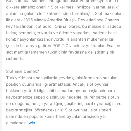
Bu aşamada, sitenin sunduğu bonuslar ve promosyonları da
dikkate almanız önerilir. Slot kelimesi İngilizce “yarma, aralık”
anlamına gelen “slot” kelimesinden türetilmiştir. Slot makineleri,
ilk olarak 1895 yılında Amerika Birleşik Devletleri’nde Charles
Fey tarafından icat edildi. Orijinal olarak, bu makineler sadece
birkaç sembol içeriyordu ve ödeme yaparken, sadece basit
kombinasyonlar kazandırıyordu. 4 anahtarı mükemmel bir
şekilde bir araya getiren POSITION çok az yer kaplar. Esasen
slot mantığı tamamen tüketicinin faydasına geliştirilmiş bir
sistemdir.
Slot Eine Demek?
Türkiye’de para son yıllarda çevrimiçi platformlarda sunulan
position oyunlarına ilgi artmaktadır. Ancak, slot oyunları
hakkında yeterli bilgi sahibi olmadan oyuna başlamak para
kaybetmenize sebep olabilir. Bu nedenle, bu rehberde slotun
ne olduğunu, ne işe yaradığını, çeşitlerini, nasıl oynandığını ve
bazı stratejileri öğreneceksiniz. Slot oyunları, slot siteleri
üzerinde en popüler kumarhane oyunları arasında yer
almaktadır
1win
.