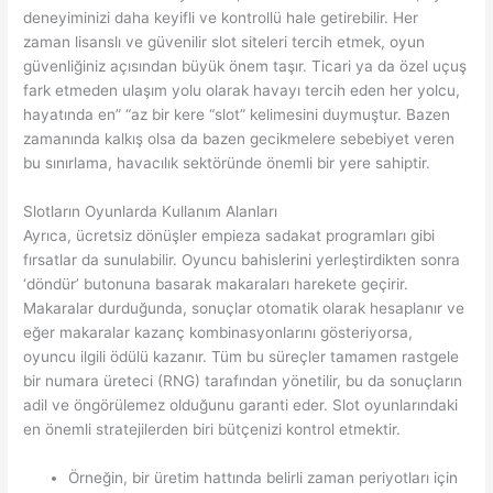
deneyiminizi daha keyifli ve kontrollü hale getirebilir. Her
zaman lisanslı ve güvenilir slot siteleri tercih etmek, oyun
güvenliğiniz açısından büyük önem taşır. Ticari ya da özel uçuş
fark etmeden ulaşım yolu olarak havayı tercih eden her yolcu,
hayatında en” “az bir kere “slot” kelimesini duymuştur. Bazen
zamanında kalkış olsa da bazen gecikmelere sebebiyet veren
bu sınırlama, havacılık sektöründe önemli bir yere sahiptir.
Slotların Oyunlarda Kullanım Alanları
Ayrıca, ücretsiz dönüşler empieza sadakat programları gibi
fırsatlar da sunulabilir. Oyuncu bahislerini yerleştirdikten sonra
‘döndür’ butonuna basarak makaraları harekete geçirir.
Makaralar durduğunda, sonuçlar otomatik olarak hesaplanır ve
eğer makaralar kazanç kombinasyonlarını gösteriyorsa,
oyuncu ilgili ödülü kazanır. Tüm bu süreçler tamamen rastgele
bir numara üreteci (RNG) tarafından yönetilir, bu da sonuçların
adil ve öngörülemez olduğunu garanti eder. Slot oyunlarındaki
en önemli stratejilerden biri bütçenizi kontrol etmektir.
Örneğin, bir üretim hattında belirli zaman periyotları için