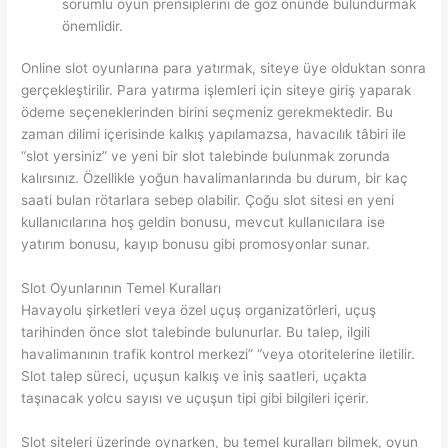
sorumlu oyun prensiplerini de göz önünde bulundurmak
önemlidir.
Online slot oyunlarına para yatırmak, siteye üye olduktan sonra
gerçekleştirilir. Para yatırma işlemleri için siteye giriş yaparak
ödeme seçeneklerinden birini seçmeniz gerekmektedir. Bu
zaman dilimi içerisinde kalkış yapılamazsa, havacılık tâbiri ile
“slot yersiniz” ve yeni bir slot talebinde bulunmak zorunda
kalırsınız. Özellikle yoğun havalimanlarında bu durum, bir kaç
saati bulan rötarlara sebep olabilir. Çoğu slot sitesi en yeni
kullanıcılarına hoş geldin bonusu, mevcut kullanıcılara ise
yatırım bonusu, kayıp bonusu gibi promosyonlar sunar.
Slot Oyunlarının Temel Kuralları
Havayolu şirketleri veya özel uçuş organizatörleri, uçuş
tarihinden önce slot talebinde bulunurlar. Bu talep, ilgili
havalimanının trafik kontrol merkezi” “veya otoritelerine iletilir.
Slot talep süreci, uçuşun kalkış ve iniş saatleri, uçakta
taşınacak yolcu sayısı ve uçuşun tipi gibi bilgileri içerir.
Slot siteleri üzerinde oynarken, bu temel kuralları bilmek, oyun