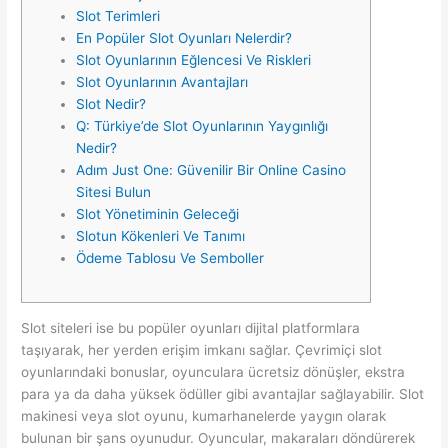
Slot Terimleri
En Popüler Slot Oyunları Nelerdir?
Slot Oyunlarının Eğlencesi Ve Riskleri
Slot Oyunlarının Avantajları
Slot Nedir?
Q: Türkiye’de Slot Oyunlarının Yaygınlığı
Nedir?
Adım Just One: Güvenilir Bir Online Casino
Sitesi Bulun
Slot Yönetiminin Geleceği
Slotun Kökenleri Ve Tanımı
Ödeme Tablosu Ve Semboller
Slot siteleri ise bu popüler oyunları dijital platformlara
taşıyarak, her yerden erişim imkanı sağlar. Çevrimiçi slot
oyunlarındaki bonuslar, oyunculara ücretsiz dönüşler, ekstra
para ya da daha yüksek ödüller gibi avantajlar sağlayabilir. Slot
makinesi veya slot oyunu, kumarhanelerde yaygın olarak
bulunan bir şans oyunudur. Oyuncular, makaraları döndürerek