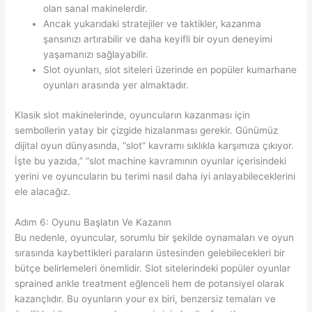
olan sanal makinelerdir.
Ancak yukarıdaki stratejiler ve taktikler, kazanma
şansınızı artırabilir ve daha keyifli bir oyun deneyimi
yaşamanızı sağlayabilir.
Slot oyunları, slot siteleri üzerinde en popüler kumarhane
oyunları arasında yer almaktadır.
Klasik slot makinelerinde, oyuncuların kazanması için
sembollerin yatay bir çizgide hizalanması gerekir. Günümüz
dijital oyun dünyasında, “slot” kavramı sıklıkla karşımıza çıkıyor.
İşte bu yazıda,” “slot machine kavramının oyunlar içerisindeki
yerini ve oyuncuların bu terimi nasıl daha iyi anlayabileceklerini
ele alacağız.
Adım 6: Oyunu Başlatın Ve Kazanın
Bu nedenle, oyuncular, sorumlu bir şekilde oynamaları ve oyun
sırasında kaybettikleri paraların üstesinden gelebilecekleri bir
bütçe belirlemeleri önemlidir. Slot sitelerindeki popüler oyunlar
sprained ankle treatment eğlenceli hem de potansiyel olarak
kazançlıdır. Bu oyunların your ex biri, benzersiz temaları ve