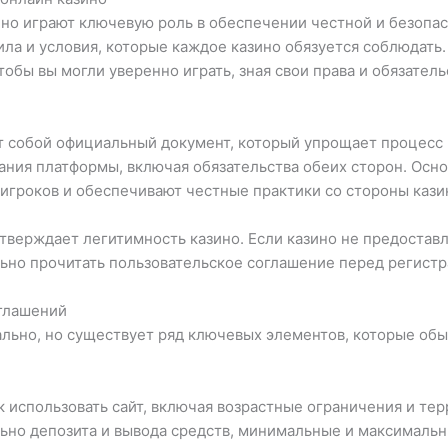
ино играют ключевую роль в обеспечении честной и безопа
ила и условия, которые каждое казино обязуется соблюдать
обы вы могли уверенно играть, зная свои права и обязатель
 собой официальный документ, который упрощает процесс 
вания платформы, включая обязательства обеих сторон. Ос
гроков и обеспечивают честные практики со стороны кази
дтверждает легитимность казино. Если казино не предостав
льно прочитать пользовательское соглашение перед регистр
глашений
льно, но существует ряд ключевых элементов, которые об
к использовать сайт, включая возрастные ограничения и те
ьно депозита и вывода средств, минимальные и максималь