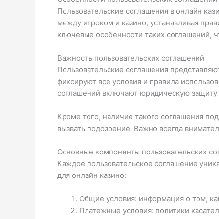
Пользовательские соглашения в онлайн каз
между игроком и казино, устанавливая прав
ключевые особенности таких соглашений, чт
Важность пользовательских соглашений
Пользовательские соглашения представляют
фиксируют все условия и правила использо
соглашений включают юридическую защиту и
Кроме того, наличие такого соглашения по
вызвать подозрение. Важно всегда внимате
Основные компоненты пользовательских со
Каждое пользовательское соглашение уника
для онлайн казино:
Общие условия: информация о том, ка
Платежные условия: политики касател