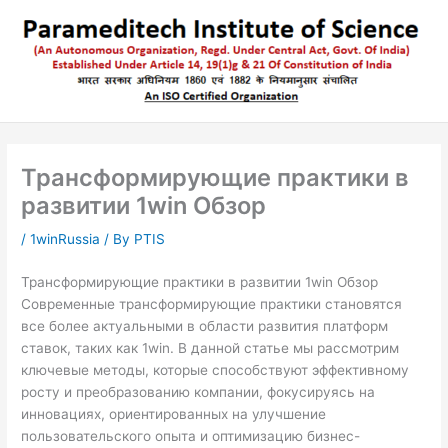
Skip
to
content
Трансформирующие практики в
развитии 1win Обзор
/
1winRussia
/ By
PTIS
Трансформирующие практики в развитии 1win Обзор
Современные трансформирующие практики становятся
все более актуальными в области развития платформ
ставок, таких как 1win. В данной статье мы рассмотрим
ключевые методы, которые способствуют эффективному
росту и преобразованию компании, фокусируясь на
инновациях, ориентированных на улучшение
пользовательского опыта и оптимизацию бизнес-