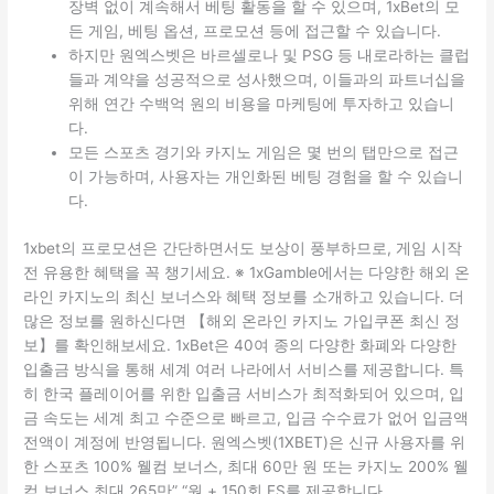
장벽 없이 계속해서 베팅 활동을 할 수 있으며, 1xBet의 모
든 게임, 베팅 옵션, 프로모션 등에 접근할 수 있습니다.
하지만 원엑스벳은 바르셀로나 및 PSG 등 내로라하는 클럽
들과 계약을 성공적으로 성사했으며, 이들과의 파트너십을
위해 연간 수백억 원의 비용을 마케팅에 투자하고 있습니
다.
모든 스포츠 경기와 카지노 게임은 몇 번의 탭만으로 접근
이 가능하며, 사용자는 개인화된 베팅 경험을 할 수 있습니
다.
1xbet의 프로모션은 간단하면서도 보상이 풍부하므로, 게임 시작
전 유용한 혜택을 꼭 챙기세요. ※ 1xGamble에서는 다양한 해외 온
라인 카지노의 최신 보너스와 혜택 정보를 소개하고 있습니다. 더
많은 정보를 원하신다면 【해외 온라인 카지노 가입쿠폰 최신 정
보】를 확인해보세요. 1xBet은 40여 종의 다양한 화폐와 다양한
입출금 방식을 통해 세계 여러 나라에서 서비스를 제공합니다. 특
히 한국 플레이어를 위한 입출금 서비스가 최적화되어 있으며, 입
금 속도는 세계 최고 수준으로 빠르고, 입금 수수료가 없어 입금액
전액이 계정에 반영됩니다. 원엑스벳(1XBET)은 신규 사용자를 위
한 스포츠 100% 웰컴 보너스, 최대 60만 원 또는 카지노 200% 웰
컴 보너스 최대 265만” “원 + 150회 FS를 제공합니다.