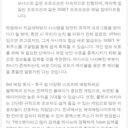
보너스와 같은 프로모션은 지속적으로 진행되며, 캐쉬백 및
일반 프로모션과 같은 1XBET 프로모션은 매달 업데이트됩
니다.
빗썸에서 자금세탁방지 시스템을 당연히 외국꺼 프로그램을 받아
다가 쓸 텐데, 환전 시 우리가 눈치 볼 이유가 전혀 없겠죠. VPN이
있으면 최고겠지만, 그게 아니여도 항상 새로 발급되는 1XBET 우
회주소를 구글링을 통해 쉽게 획득할 수 있습니다. 개인 정보 보호
를 위해 꼭 필요한 단계이니 계정 보안 수준을 충족시키기 위해 필
요한 정보들을 입력할 것을 추천한다. 여기서도 나사빠진 부분이
하나가 존재하는데, 바로 C타입 포트가 케이블을 꽂은 후 케이블
을 흔들면 덜렁거린 다는 것입니다.
Bet 베팅 회사 – 축구 및 다양한 스포츠에 베팅하세요
블랙잭과 포커는 전략적인 플레이가 중요한 게임으로, 숙련된 플
레이어라면 높은 수익을 기대할 수 있습니다. 또한, 룰렛과 바카라
는 간단한 규칙으로 초보자도 쉽게 즐길 수 있는 게임으로 많은 이
용자들이 선호하는 게임입니다. 한국에서는 해외배팅사이트에 대
한 인터넷 접속이 제한될 수 있어 원엑스벳 주소가 자주 변경됩니
다. 1엑스벳이라고 많이 검색을 하시는데 정확하게 1xbet 입력을