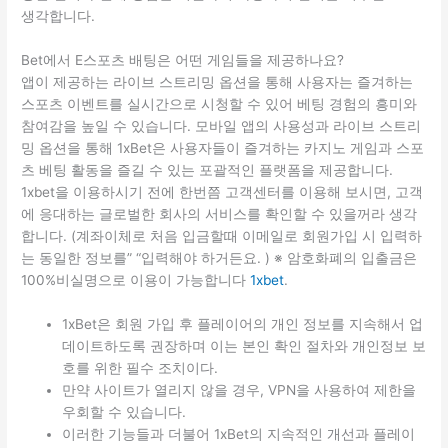
생각합니다.
Bet에͏서͏ E스포츠 배팅은͏ 어͏떤 게임들을 제공하나요?
앱이 제공하는 라이브 스트리밍 옵션을 통해 사용자는 즐겨하는
스포츠 이벤트를 실시간으로 시청할 수 있어 베팅 경험의 흥미와
참여감을 높일 수 있습니다. 모바일 앱의 사용성과 라이브 스트리
밍 옵션을 통해 1xBet은 사용자들이 즐겨하는 카지노 게임과 스포
츠 베팅 활동을 즐길 수 있는 포괄적인 플랫폼을 제공합니다.
1xbet을 이용하시기 전에 한번쯤 고객센터를 이용해 보시면, 고객
에 응대하는 글로벌한 회사의 서비스를 확인할 수 있을꺼라 생각
합니다. (계좌이체로 처음 입금할때 이메일로 회원가입 시 입력하
는 동일한 정보를” “입력해야 하거든요. ) ※ 암호화폐의 입출금은
100%비실명으로 이용이 가능합니다
1xbet
.
1xBet은 회원 가입 후 플레이어의 개인 정보를 지속해서 업
데이트하도록 권장하며 이는 본인 확인 절차와 개인정보 보
호를 위한 필수 조치이다.
만약 사이트가 열리지 않을 경우, VPN을 사용하여 제한을
우회할 수 있습니다.
이러한 기능들과 더불어 1xBet의 지속적인 개선과 플레이