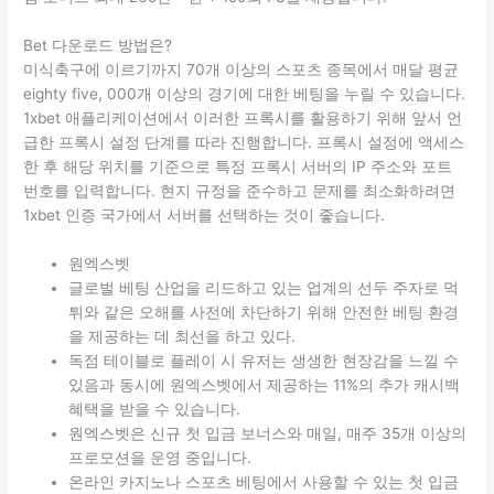
Bet 다운로드 방법은?
미식축구에 이르기까지 70개 이상의 스포츠 종목에서 매달 평균
eighty five, 000개 이상의 경기에 대한 베팅을 누릴 수 있습니다.
1xbet 애플리케이션에서 이러한 프록시를 활용하기 위해 앞서 언
급한 프록시 설정 단계를 따라 진행합니다. 프록시 설정에 액세스
한 후 해당 위치를 기준으로 특정 프록시 서버의 IP 주소와 포트
번호를 입력합니다. 현지 규정을 준수하고 문제를 최소화하려면
1xbet 인증 국가에서 서버를 선택하는 것이 좋습니다.
원엑스벳
글로벌 베팅 산업을 리드하고 있는 업계의 선두 주자로 먹
튀와 같은 오해를 사전에 차단하기 위해 안전한 베팅 환경
을 제공하는 데 최선을 하고 있다.
독점 테이블로 플레이 시 유저는 생생한 현장감을 느낄 수
있음과 동시에 원엑스벳에서 제공하는 11%의 추가 캐시백
혜택을 받을 수 있습니다.
원엑스벳은 신규 첫 입금 보너스와 매일, 매주 35개 이상의
프로모션을 운영 중입니다.
온라인 카지노나 스포츠 베팅에서 사용할 수 있는 첫 입금