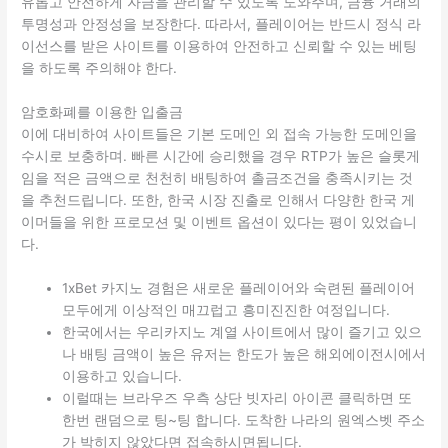
유롭고 안전하게 자금을 관리할 수 있도록 도와주며, 금융 거래의
투명성과 안정성을 보장한다. 따라서, 플레이어는 반드시 정식 라
이선스를 받은 사이트를 이용하여 안전하고 신뢰할 수 있는 베팅
을 하도록 주의해야 한다.
암호화폐를 이용한 입출금
이에 대비하여 사이트들은 기본 도메인 외 접속 가능한 도메인을
수시로 보충하며. 빠른 시간에 승리했을 경우 RTP가 높은 슬롯게
임을 적은 금액으로 천천히 배팅하여 촐금조건을 충족시키는 것
을 추천드립니다. 또한, 한국 시장 진출로 인해서 다양한 한국 게
이머들을 위한 프로모션 및 이벤트 옵션이 있다는 평이 있었습니
다.
1xBet 카지노 경험은 새로운 플레이어와 숙련된 플레이어
모두에게 이상적인 매끄럽고 흥미진진한 여정입니다.
한국에서는 우리카지노 계열 사이트에서 많이 즐기고 있으
나 배팅 금액이 높은 유저는 한도가 높은 해외에이전시에서
이용하고 있습니다.
이럴때는 브라우즈 우측 상단 빗자리 아이콘 클릭하면 또
한번 랜덤으로 팅~팅 합니다. 도착한 나라의 원엑스벳 주소
가 박히지 않았다면 접속하시면됩니다.