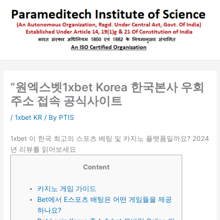
Skip
to
content
“원엑스벳1xbet Korea 한국본사 우회
주소 접속 공식사이트
/
1xbet KR
/ By
PTIS
1xbet 이 한국 최고의 스포츠 베팅 및 카지노 플랫폼일까요? 2024
년 리뷰를 읽어보세요
Content
카지노 게임 가이드
Bet에͏서͏ E스포츠 배팅은͏ 어͏떤 게임들을 제공
하나요?