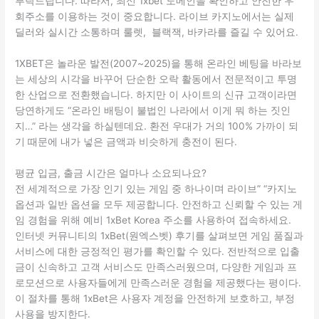
부탁드립니다. 따라서, 최신 1xbet 도메인을 확인하고 안전한 우
회주소를 이용하는 것이 중요합니다. 라이브 카지노에서는 실제͏
딜러͏와 실시간 소͏통하며 룰͏렛, ͏ 블랙잭, 바카라͏를 즐길͏ 수 있어요͏.
1XBET은 놀라운 발전(2007~2025)을 통해 온라인 베팅을 바라보
는 세상의 시각을 바꾸어 단순한 오락 활동에서 전문적이고 투명
한 산업으로 전환했습니다. 하지만 이 사이트의 신규 고객이라면
당연하게도 “온라인 배팅이 불법인 나라에서 이게 뭐 하는 짓인
지…” 라는 생각을 하실텐데요. 환전 우대가 거의 100% 가까이 되
기 때문에 내가 넣은 금액과 비슷하게 충전이 된다.
평균 입금, 출금 시간은 얼마나 소요되나요?
전 세계적으로 가장 인기 있는 게임 중 하나이며 라이브” “카지노
옵션과 일반 옵션을 모두 제공합니다. 안전하고 신뢰할 수 있는 게
임 경험을 위해 예비 1xBet Korea 주소를 사용하여 접속하세요.
인터넷 커뮤니티의 1xBet(원엑스벳) 후기를 살펴보면 게임 품질과
서비스에 대한 긍정적인 평가를 확인할 수 있다. 전반적으로 입출
금이 신속하고 고객 서비스도 만족스러웠으며, 다양한 게임과 프
로모션으로 사용자들에게 만족스러운 경험을 제공했다는 평이다.
이 절차를 통해 1xBet은 사용자 계정을 안전하게 보호하고, 부정
사용을 방지한다.