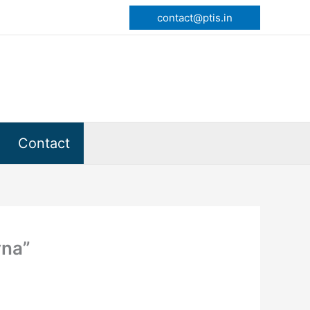
contact@ptis.in
Contact
yna”