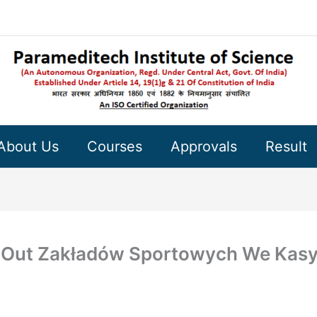
About Us
Courses
Approvals
Result
y Out Zakładów Sportowych We Kas