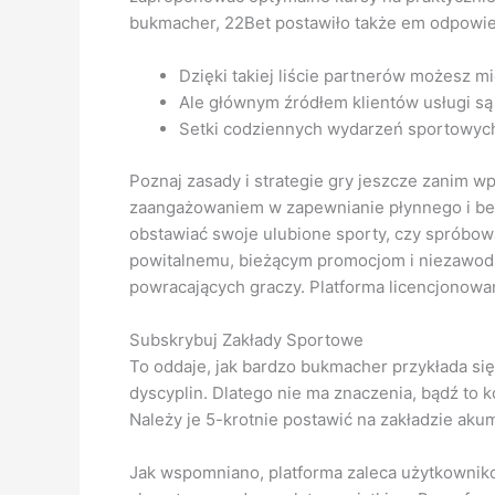
bukmacher, 22Bet postawiło także em odpowi
Dzięki takiej liście partnerów możesz mie
Ale głównym źródłem klientów usługi są n
Setki codziennych wydarzeń sportowych
Poznaj zasady i strategie gry jeszcze zanim w
zaangażowaniem w zapewnianie płynnego i bez
obstawiać swoje ulubione sporty, czy spróbow
powitalnemu, bieżącym promocjom i niezawodn
powracających graczy. Platforma licencjonow
Subskrybuj Zakłady Sportowe
To oddaje, jak bardzo bukmacher przykłada si
dyscyplin. Dlatego nie ma znaczenia, bądź to 
Należy je 5-krotnie postawić na zakładzie ak
Jak wspomniano, platforma zaleca użytkownikom