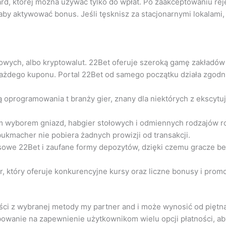
d, której można używać tylko do wpłat. Po zaakceptowaniu reje
y aktywować bonus. Jeśli tęsknisz za stacjonarnymi lokalami
kowych, albo kryptowalut. 22Bet oferuje szeroką gamę zakładó
ażdego kuponu. Portal 22Bet od samego początku działa zgodni
 oprogramowania t branży gier, znany dla niektórych z ekscy
m wyborem gniazd, habgier stołowych i odmiennych rodzajów r
ukmacher nie pobiera żadnych prowizji od transakcji.
nusowe 22Bet i zaufane formy depozytów, dzięki czemu gracze b
, który oferuje konkurencyjne kursy oraz liczne bonusy i prom
ści z wybranej metody my partner and i może wynosić od piętna
ebowanie na zapewnienie użytkownikom wielu opcji płatności, aby