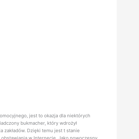
ocyjnego, jest to okazja dla niektórych
iadczony bukmacher, który wdrożył
zakładów. Dzięki temu jest t stanie
 obstawiania w Internecie. Jako nowoczesny