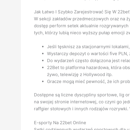
Jak Łatwo I Szybko Zarejestrować Się W 22bet
W sekcji zakładów przedmeczowych oraz na żyw
dostęp perform setek aktualnie rozgrywanych 
tych, którzy lubią nieco wyższy pułap emocji
Jeśli tęsknisz za stacjonarnymi lokala
Wystarczy depozyt o wartości five PLN, 
Do wydarzeń często dołączona jest rela
22Bet to platforma hazardowa, która obs
żywo, telewizję z Hollywood itp.
Gracze mogą mieć pewność, że ich prob
Dostępne są liczne dyscypliny sportowe, lig 
na swojej stronie internetowej, co czyni go j
raffgier stołowych i innych rodzajów rozrywki
E-sporty Na 22bet Online
Setki codziennych wydarzeń sportowych dla u