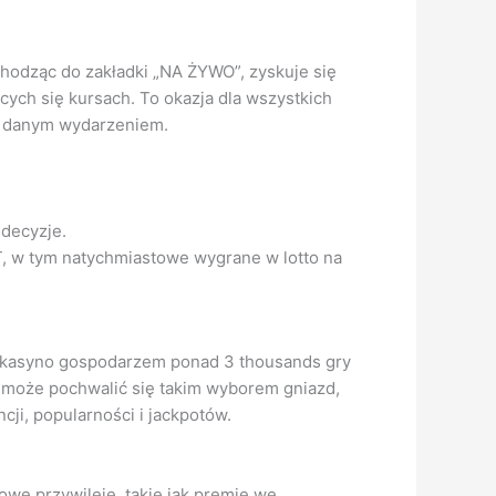
hodząc do zakładki „NA ŻYWO”, zyskuje się
ych się kursach. To okazja dla wszystkich
ię danym wydarzeniem.
 decyzje.
ET, w tym natychmiastowe wygrane w lotto na
et kasyno gospodarzem ponad 3 thousands gry
n może pochwalić się takim wyborem gniazd,
ji, popularności i jackpotów.
we przywileje, takie jak premie we