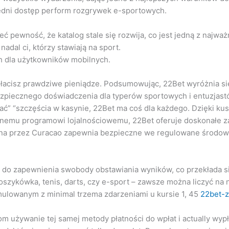
edni dostęp perform rozgrywek e-sportowych.
ć pewność, że katalog stale się rozwija, co jest jedną z najważn
adal ci, którzy stawiają na sport.
 dla użytkowników mobilnych.
płacisz prawdziwe pieniądze. Podsumowując, 22Bet wyróżnia się 
piecznego doświadczenia dla typerów sportowych i entuzjastów
ać” “szczęścia w kasynie, 22Bet ma coś dla każdego. Dzięki k
emu programowi lojalnościowemu, 22Bet oferuje doskonałe za
ana przez Curacao zapewnia bezpieczne we regulowane środowi
ę do zapewnienia swobody obstawiania wyników, co przekłada si
koszykówka, tenis, darts, czy e-sport – zawsze można liczyć n
umulowanym z minimal trzema zdarzeniami u kursie 1, 45
22bet-z
 używanie tej samej metody płatności do wpłat i actually wypł