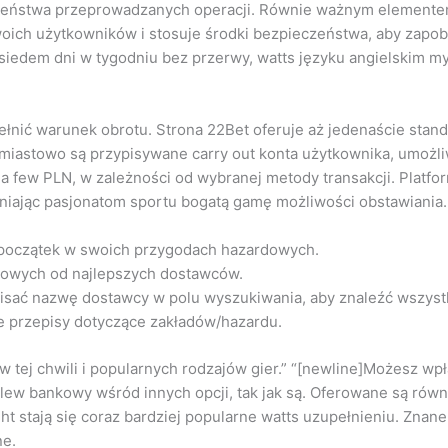
czeństwa przeprowadzanych operacji. Równie ważnym elemente
oich użytkowników i stosuje środki bezpieczeństwa, aby zap
 siedem dni w tygodniu bez przerwy, watts języku angielskim my
ełnić warunek obrotu. Strona 22Bet oferuje aż jedenaście sta
ychmiastowo są przypisywane carry out konta użytkownika, umożl
a few PLN, w zależności od wybranej metody transakcji. Plat
ając pasjonatom sportu bogatą gamę możliwości obstawiania.
 początek w swoich przygodach hazardowych.
ynowych od najlepszych dostawców.
isać nazwę dostawcy w polu wyszukiwania, aby znaleźć wszyst
 przepisy dotyczące zakładów/hazardu.
 w tej chwili i popularnych rodzajów gier.” “[newline]Możesz w
rzelew bankowy wśród innych opcji, tak jak są. Oferowane są równi
ht stają się coraz bardziej popularne watts uzupełnieniu. Znane 
ne.