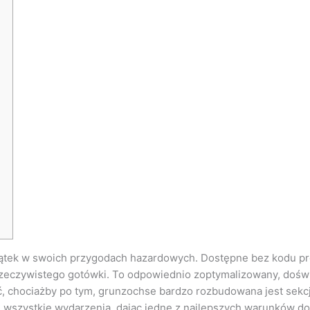
ątek w swoich przygodach hazardowych. Dostępne bez kodu prom
 rzeczywistego gotówki. To odpowiednio zoptymalizowany, dośw
 chociażby po tym, grunzochse bardzo rozbudowana jest sekcja 
 wszystkie wydarzenia, dając jedne z najlepszych warunków do