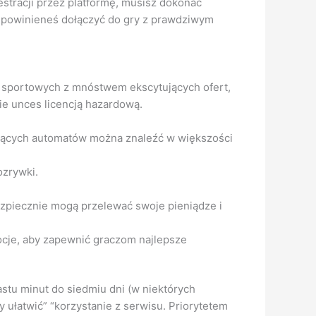
stracji przez platformę, musisz dokonać
, powinieneś dołączyć do gry z prawdziwym
w sportowych z mnóstwem ekscytujących ofert,
e unces licencją hazardową.
tujących automatów można znaleźć w większości
ozrywki.
ezpiecznie mogą przelewać swoje pieniądze i
ocje, aby zapewnić graczom najlepsze
stu minut do siedmiu dni (w niektórych
 ułatwić” “korzystanie z serwisu. Priorytetem