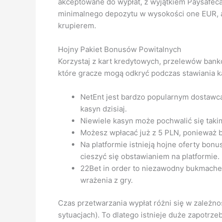
akceptowane do wypłat, z wyjątkiem Paysafecar
minimalnego depozytu w wysokości one EUR, ab
krupierem.
Hojny Pakiet Bonusów Powitalnych
Korzystaj z kart kredytowych, przelewów ban
które gracze mogą odkryć podczas stawiania k
NetEnt jest bardzo popularnym dostawcą
kasyn dzisiaj.
Niewiele kasyn może pochwalić się taki
Możesz wpłacać już z 5 PLN, ponieważ b
Na platformie istnieją hojne oferty bo
cieszyć się obstawianiem na platformie.
22Bet in order to niezawodny bukmacher
wrażenia z gry.
Czas przetwarzania wypłat różni się w zależno
sytuacjach). To dlatego istnieje duże zapotrz