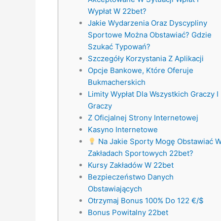
Wypłat W 22bet?
Jakie Wydarzenia Oraz Dyscypliny
Sportowe Można Obstawiać? Gdzie
Szukać Typowań?
Szczegóły Korzystania Z Aplikacji
Opcje Bankowe, Które Oferuje
Bukmacherskich
Limity Wypłat Dla Wszystkich Graczy I
Graczy
Z Oficjalnej Strony Internetowej
Kasyno Internetowe
Na Jakie Sporty Mogę Obstawiać 
Zakładach Sportowych 22bet?
Kursy Zakładów W 22bet
Bezpieczeństwo Danych
Obstawiających
Otrzymaj Bonus 100% Do 122 €/$
Bonus Powitalny 22bet