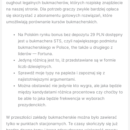
oughout legalnych bukmacherów, których rozpiskę znajdziecie
na naszej stronie. Dla potrzeb graczy zwykle bardziej opłaca
się skorzystać z abonamentu gotowych rozwiązań, które
umożliwiają porównanie kursów bukmacherskich.
Na Polskim rynku bonus bez depozytu 29 PLN dostępny
jest u bukmachera STS, czyli największego podmiotu
bukmacherskiego w Polsce, the także u drugiego z
liderów — Fortuna.
Jedyną różnicą jest to, iż przedstawiane są w formie
liczb dziesiętnych.
Sprawdź moje typy na papieża i zapoznaj się z
najistotniejszymi argumentami.
Można obstawiać nie jedynie kto wygra, ale jaka będzie
między kandydatami różnica procentowa czy choćby to
be able to jaka będzie frekwencja w wyborach
prezydenckich.
W przeszłości zakłady bukmacherskie można było zawierać
tylko w punktach stacjonarnych. Te czasy skończyły się już
bardzo dawno temu i teraz zdecydowana większość graczy