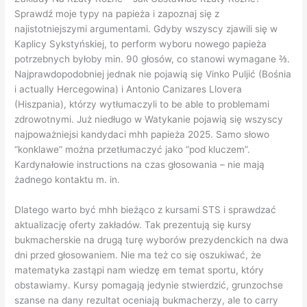
Sprawdź moje typy na papieża i zapoznaj się z
najistotniejszymi argumentami. Gdyby wszyscy zjawili się w
Kaplicy Sykstyńskiej, to perform wyboru nowego papieża
potrzebnych byłoby min. 90 głosów, co stanowi wymagane ⅔.
Najprawdopodobniej jednak nie pojawią się Vinko Puljić (Bośnia
i actually Hercegowina) i Antonio Canizares Llovera
(Hiszpania), którzy wytłumaczyli to be able to problemami
zdrowotnymi. Już niedługo w Watykanie pojawią się wszyscy
najpoważniejsi kandydaci mhh papieża 2025. Samo słowo
“konklawe” można przetłumaczyć jako “pod kluczem”.
Kardynałowie instructions na czas głosowania – nie mają
żadnego kontaktu m. in.
Dlatego warto być mhh bieżąco z kursami STS i sprawdzać
aktualizację oferty zakładów. Tak prezentują się kursy
bukmacherskie na drugą turę wyborów prezydenckich na dwa
dni przed głosowaniem. Nie ma też co się oszukiwać, że
matematyka zastąpi nam wiedzę em temat sportu, który
obstawiamy. Kursy pomagają jedynie stwierdzić, grunzochse
szanse na dany rezultat oceniają bukmacherzy, ale to carry