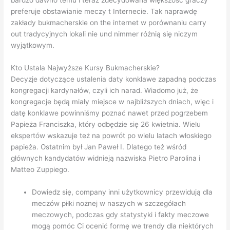
preferuje obstawianie meczy t Internecie. Tak naprawdę
zakłady bukmacherskie on the internet w porównaniu carry
out tradycyjnych lokali nie und nimmer różnią się niczym
wyjątkowym.
Kto Ustala Najwyższe Kursy Bukmacherskie?
Decyzje dotyczące ustalenia daty konklawe zapadną podczas
kongregacji kardynałów, czyli ich narad. Wiadomo już, że
kongregacje będą miały miejsce w najbliższych dniach, więc i
datę konklawe powinniśmy poznać nawet przed pogrzebem
Papieża Franciszka, który odbędzie się 26 kwietnia. Wielu
ekspertów wskazuje też na powrót po wielu latach włoskiego
papieża. Ostatnim był Jan Paweł I. Dlatego też wśród
głównych kandydatów widnieją nazwiska Pietro Parolina i
Matteo Zuppiego.
Dowiedz się, company inni użytkownicy przewidują dla
meczów piłki nożnej w naszych w szczegółach
meczowych, podczas gdy statystyki i fakty meczowe
mogą pomóc Ci ocenić formę we trendy dla niektórych