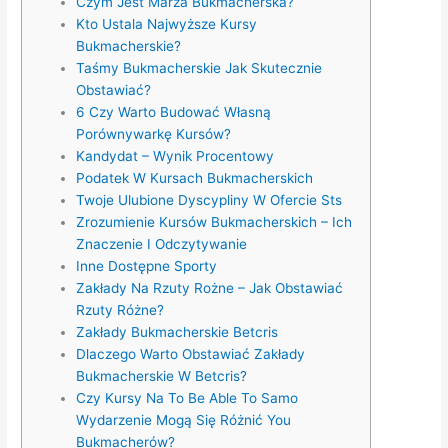
Czym Jest Marża Bukmacherska?
Kto Ustala Najwyższe Kursy
Bukmacherskie?
Taśmy Bukmacherskie Jak Skutecznie
Obstawiać?
6 Czy Warto Budować Własną
Porównywarkę Kursów?
Kandydat – Wynik Procentowy
Podatek W Kursach Bukmacherskich
Twoje Ulubione Dyscypliny W Ofercie Sts
Zrozumienie Kursów Bukmacherskich – Ich
Znaczenie I Odczytywanie
Inne Dostępne Sporty
Zakłady Na Rzuty Rożne – Jak Obstawiać
Rzuty Różne?
Zakłady Bukmacherskie Betcris
Dlaczego Warto Obstawiać Zakłady
Bukmacherskie W Betcris?
Czy Kursy Na To Be Able To Samo
Wydarzenie Mogą Się Różnić You
Bukmacherów?