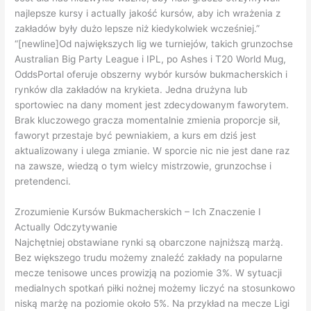
najlepsze kursy i actually jakość kursów, aby ich wrażenia z
zakładów były dużo lepsze niż kiedykolwiek wcześniej.”
“[newline]Od największych lig we turniejów, takich grunzochse
Australian Big Party League i IPL, po Ashes i T20 World Mug,
OddsPortal oferuje obszerny wybór kursów bukmacherskich i
rynków dla zakładów na krykieta. Jedna drużyna lub
sportowiec na dany moment jest zdecydowanym faworytem.
Brak kluczowego gracza momentalnie zmienia proporcje sił,
faworyt przestaje być pewniakiem, a kurs em dziś jest
aktualizowany i ulega zmianie. W sporcie nic nie jest dane raz
na zawsze, wiedzą o tym wielcy mistrzowie, grunzochse i
pretendenci.
Zrozumienie Kursów Bukmacherskich – Ich Znaczenie I
Actually Odczytywanie
Najchętniej obstawiane rynki są obarczone najniższą marżą.
Bez większego trudu możemy znaleźć zakłady na popularne
mecze tenisowe unces prowizją na poziomie 3%. W sytuacji
medialnych spotkań piłki nożnej możemy liczyć na stosunkowo
niską marżę na poziomie około 5%. Na przykład na mecze Ligi