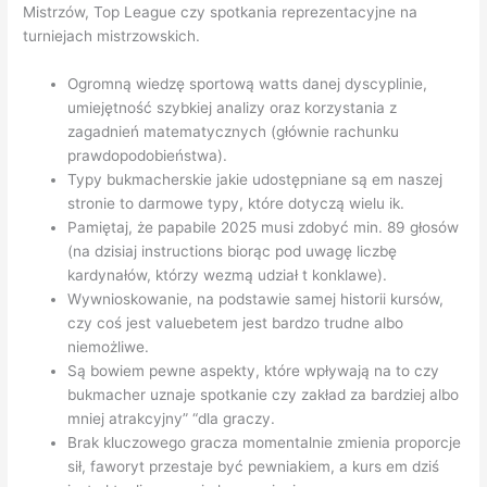
Mistrzów, Top League czy spotkania reprezentacyjne na
turniejach mistrzowskich.
Ogromną wiedzę sportową watts danej dyscyplinie,
umiejętność szybkiej analizy oraz korzystania z
zagadnień matematycznych (głównie rachunku
prawdopodobieństwa).
Typy bukmacherskie jakie udostępniane są em naszej
stronie to darmowe typy, które dotyczą wielu ik.
Pamiętaj, że papabile 2025 musi zdobyć min. 89 głosów
(na dzisiaj instructions biorąc pod uwagę liczbę
kardynałów, którzy wezmą udział t konklawe).
Wywnioskowanie, na podstawie samej historii kursów,
czy coś jest valuebetem jest bardzo trudne albo
niemożliwe.
Są bowiem pewne aspekty, które wpływają na to czy
bukmacher uznaje spotkanie czy zakład za bardziej albo
mniej atrakcyjny” “dla graczy.
Brak kluczowego gracza momentalnie zmienia proporcje
sił, faworyt przestaje być pewniakiem, a kurs em dziś