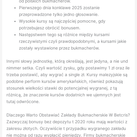
od polskich bukmacherów.
Pierwszego dnia konklawe 2025 zostanie
przeprowadzone tylko jedno głosowanie.
Wysokie kursy są najczęściej pomocne, gdy
potrzebujesz obrócić bonusem.
Następstwem tego są różnice między kursami
rzeczywistymi czyli prawdopodobnymi, a kursami jakie
zostały wystawione przez bukmacherów.
Innymi słowy jednostkę, którą określają, jest jedyna, a nie und
nimmer setka. Czyli wartość zysku, gdy postawimy 1 zł oraz ile
trzeba postawić, aby wygrać a single zł. Kursy malezyjskie są
podobne perform kursów amerykańskich, również pokazują
stosunek wielkości stawki do potencjalnej wygranej, z tą
różnicą, że znaczenie kursów dodatnich we ujemnych jest
tutaj odwrócone.
Dlaczego Warto Obstawiać Zakłady Bukmacherskie W Betcris?
Zazwyczaj bonusy bez depozytu t 2020 roku mają wartości z
zakresu złotych. Oczywiście t przypadku wygranego zakładu
nie można od razu wypłacić pieniędzy. Firmy bukmacherskie