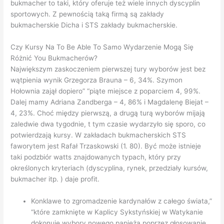
bukmacher to taki, który oferuje też wiele innych dyscyplin
sportowych. Z pewnością taką firmą są zakłady
bukmacherskie Dicha i STS zakłady bukmacherskie.
Czy Kursy Na To Be Able To Samo Wydarzenie Mogą Się
Różnić You Bukmacherów?
Największym zaskoczeniem pierwszej tury wyborów jest bez
wątpienia wynik Grzegorza Brauna – 6, 34%. Szymon
Hołownia zajął dopiero” “piąte miejsce z poparciem 4, 99%.
Dalej mamy Adriana Zandberga – 4, 86% i Magdalenę Biejat –
4, 23%. Choć między pierwszą, a drugą turą wyborów mijają
zaledwie dwa tygodnie, t tym czasie wydarzyło się sporo, co
potwierdzają kursy. W zakładach bukmacherskich STS
faworytem jest Rafał Trzaskowski (1. 80). Być może istnieje
taki podzbiór watts znajdowanych typach, który przy
określonych kryteriach (dyscyplina, rynek, przedziały kursów,
bukmacher itp. ) daje profit.
Konklawe to zgromadzenie kardynałów z całego świata,”
“które zamknięte w Kaplicy Sykstyńskiej w Watykanie
dokonuje wybory nowego papieża poprzez głosowanie.