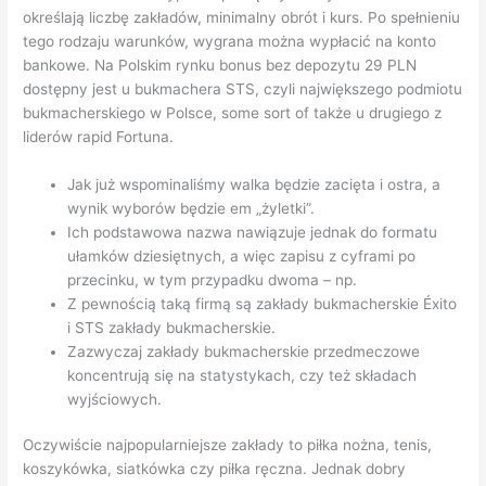
określają liczbę zakładów, minimalny obrót i kurs. Po spełnieniu
tego rodzaju warunków, wygrana można wypłacić na konto
bankowe. Na Polskim rynku bonus bez depozytu 29 PLN
dostępny jest u bukmachera STS, czyli największego podmiotu
bukmacherskiego w Polsce, some sort of także u drugiego z
liderów rapid Fortuna.
Jak już wspominaliśmy walka będzie zacięta i ostra, a
wynik wyborów będzie em „żyletki”.
Ich podstawowa nazwa nawiązuje jednak do formatu
ułamków dziesiętnych, a więc zapisu z cyframi po
przecinku, w tym przypadku dwoma – np.
Z pewnością taką firmą są zakłady bukmacherskie Éxito
i STS zakłady bukmacherskie.
Zazwyczaj zakłady bukmacherskie przedmeczowe
koncentrują się na statystykach, czy też składach
wyjściowych.
Oczywiście najpopularniejsze zakłady to piłka nożna, tenis,
koszykówka, siatkówka czy piłka ręczna. Jednak dobry