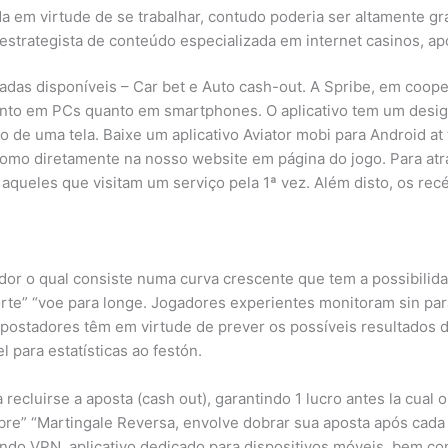
da em virtude de se trabalhar, contudo poderia ser altamente gra
 estrategista de conteúdo especializada em internet casinos, ap
adas disponíveis – Car bet e Auto cash-out. A Spribe, em coope
nto em PCs quanto em smartphones. O aplicativo tem um design a
de uma tela. Baixe um aplicativo Aviator mobi para Android at 
como diretamente na nosso website em página do jogo. Para atra
 aqueles que visitam um serviço pela 1ª vez. Além disto, os r
gador o qual consiste numa curva crescente que tem a possibili
orte” “voe para longe. Jogadores experientes monitoram sin parar
postadores têm em virtude de prever os possíveis resultados do
l para estatísticas ao festón.
a recluirse a aposta (cash out), garantindo 1 lucro antes la cual 
re” “Martingale Reversa, envolve dobrar sua aposta após cada v
ndo VPN, aplicativo dedicado para dispositivos móveis, bem c