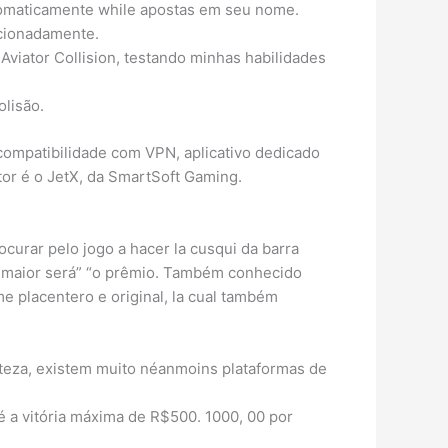
utomaticamente while apostas em seu nome.
ncionadamente.
viator Collision, testando minhas habilidades
olisão.
compatibilidade com VPN, aplicativo dedicado
or é o JetX, da SmartSoft Gaming.
curar pelo jogo a hacer la cusqui da barra
 e maior será” “o prêmio. Também conhecido
e placentero e original, la cual também
teza, existem muito néanmoins plataformas de
é a vitória máxima de R$500. 1000, 00 por