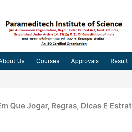
About Us
Courses
Approvals
Result
Em Que Jogar, Regras, Dicas E Estra