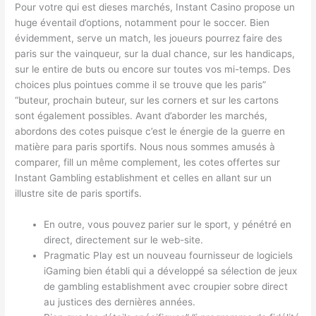
Pour votre qui est dieses marchés, Instant Casino propose un
huge éventail d’options, notamment pour le soccer. Bien
évidemment, serve un match, les joueurs pourrez faire des
paris sur the vainqueur, sur la dual chance, sur les handicaps,
sur le entire de buts ou encore sur toutes vos mi-temps. Des
choices plus pointues comme il se trouve que les paris”
“buteur, prochain buteur, sur les corners et sur les cartons
sont également possibles. Avant d’aborder les marchés,
abordons des cotes puisque c’est le énergie de la guerre en
matière para paris sportifs. Nous nous sommes amusés à
comparer, fill un même complement, les cotes offertes sur
Instant Gambling establishment et celles en allant sur un
illustre site de paris sportifs.
En outre, vous pouvez parier sur le sport, y pénétré en
direct, directement sur le web-site.
Pragmatic Play est un nouveau fournisseur de logiciels
iGaming bien établi qui a développé sa sélection de jeux
de gambling establishment avec croupier sobre direct
au justices des dernières années.