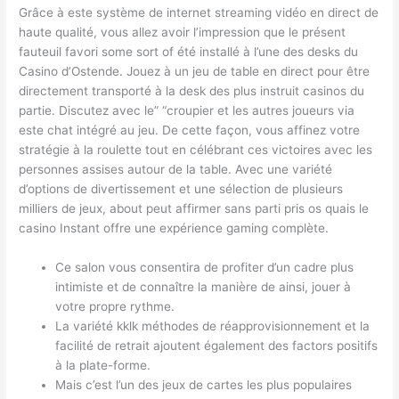
Grâce à este système de internet streaming vidéo en direct de
haute qualité, vous allez avoir l’impression que le présent
fauteuil favori some sort of été installé à l’une des desks du
Casino d’Ostende. Jouez à un jeu de table en direct pour être
directement transporté à la desk des plus instruit casinos du
partie. Discutez avec le” “croupier et les autres joueurs via
este chat intégré au jeu. De cette façon, vous affinez votre
stratégie à la roulette tout en célébrant ces victoires avec les
personnes assises autour de la table. Avec une variété
d’options de divertissement et une sélection de plusieurs
milliers de jeux, about peut affirmer sans parti pris os quais le
casino Instant offre une expérience gaming complète.
Ce salon vous consentira de profiter d’un cadre plus
intimiste et de connaître la manière de ainsi, jouer à
votre propre rythme.
La variété kklk méthodes de réapprovisionnement et la
facilité de retrait ajoutent également des factors positifs
à la plate-forme.
Mais c’est l’un des jeux de cartes les plus populaires