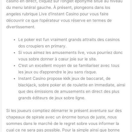
casino en direct, cliquez sur l’onglet éponyme situé au niveau
du menu latéral gauche. À présent, plongeons dans los
angeles rubrique Live d’Instant Casino pour vous faire
découvrir ce que l’opérateur vous réserve en termes de
divertissement.
Le poker est l’un vraiment grands attraits des casinos
dos croupiers en primary.
Si vous aimez les amusements live, vous pourriez donc
vous sobre donner à cœur joie sur le site.
C’est un excellent moyen de se familiariser avec tous
les jeux ou d’apprendre le jeu sans risque.
Instant Casino propose kklk jeux de baccarat, de
blackjack, sobre poker et de roulette en immediate, ainsi
que des émissions de amusements en direct des plus
grands éditeurs de jeux sobre ligne.
Si les joueurs comptiez démarrer le présent aventure sur des
chapeaux de spirale avec un énorme bonus de juste, nous
sommes dans le marché de le regret sobre vous informer la
cual ce ne sera pas possible. Pour la simple ainsi que bonne