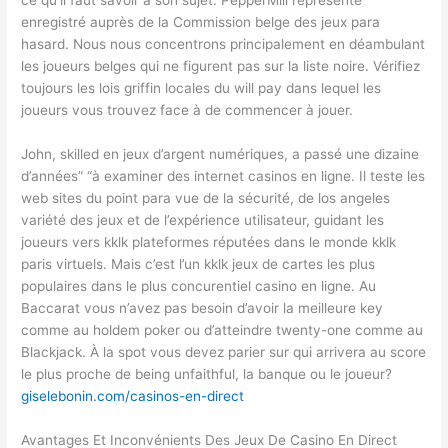
ce qu’il faut savoir à son sujet. PepperMill représente
enregistré auprès de la Commission belge des jeux para
hasard. Nous nous concentrons principalement en déambulant
les joueurs belges qui ne figurent pas sur la liste noire. Vérifiez
toujours les lois griffin locales du will pay dans lequel les
joueurs vous trouvez face à de commencer à jouer.
John, skilled en jeux d’argent numériques, a passé une dizaine
d’années” “à examiner des internet casinos en ligne. Il teste les
web sites du point para vue de la sécurité, de los angeles
variété des jeux et de l’expérience utilisateur, guidant les
joueurs vers kklk plateformes réputées dans le monde kklk
paris virtuels. Mais c’est l’un kklk jeux de cartes les plus
populaires dans le plus concurentiel casino en ligne. Au
Baccarat vous n’avez pas besoin d’avoir la meilleure key
comme au holdem poker ou d’atteindre twenty-one comme au
Blackjack. À la spot vous devez parier sur qui arrivera au score
le plus proche de being unfaithful, la banque ou le joueur?
giselebonin.com/casinos-en-direct
Avantages Et Inconvénients Des Jeux De Casino En Direct