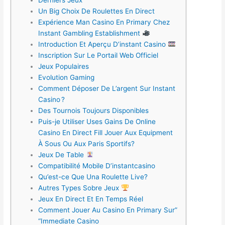
Derniers Jeux
Un Big Choix De Roulettes En Direct
Expérience Man Casino En Primary Chez
Instant Gambling Establishment
Introduction Et Aperçu D’instant Casino
Inscription Sur Le Portail Web Officiel
Jeux Populaires
Evolution Gaming
Comment Déposer De L’argent Sur Instant
Casino ?
Des Tournois Toujours Disponibles
Puis-je Utiliser Uses Gains De Online
Casino En Direct Fill Jouer Aux Equipment
À Sous Ou Aux Paris Sportifs?
Jeux De Table
Compatibilité Mobile D’instantcasino
Qu’est-ce Que Una Roulette Live?
Autres Types Sobre Jeux
Jeux En Direct Et En Temps Réel
Comment Jouer Au Casino En Primary Sur”
“Immediate Casino