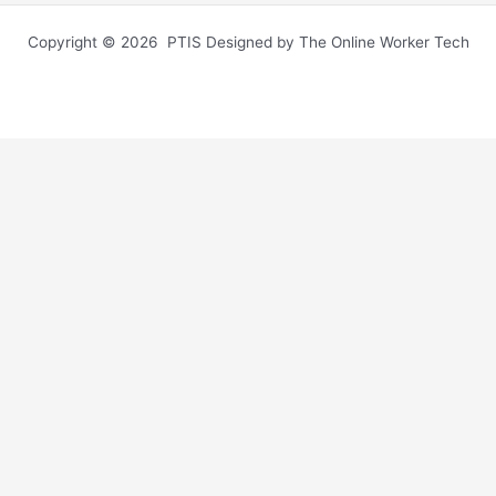
Copyright © 2026 PTIS Designed by The Online Worker Tech