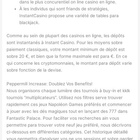
dans le plus concurentiel on line casino en ligne.
À les individus qui sont friands de stratégies,
InstantCasino propose une variété de tables para
blackjack.
Comme au sein de plupart des casinos en ligne, les dépôts
sont instantanés à Instant Casino. Pour les moyens sobre
paiement classiques, votre montant minimum de dépôt est
sobre 20 €, et bien que la forme maximale est para €. En ce
qui concerne les cryptomonnaies, le montant para dépôt varie
sobre fonction de la devise.
Peppermill Increase: Doublez Vos Benefits!
Nous organisons chaque lumière des tournois à buy-in et kklk
tournois “multiplicateurs”. Utilisez nos filtres serve trouver
rapidement ces jeux Napoléon Games préférés et commencer
à jouer avec les dés magiques tout en lançant des 777 dans
Fantastic Palace. Pour faciliter vos recherches ain vous
permettre para trouver votre neuf jeu préféré, nous décrivons
ci-dessous em différentes catégories. Cet historique détaillé
vous permettra d’analyser vos ne vos sessions et sobre garder