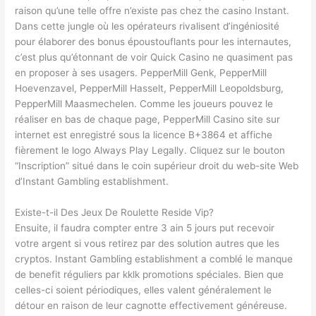
raison qu’une telle offre n’existe pas chez the casino Instant.
Dans cette jungle où les opérateurs rivalisent d’ingéniosité
pour élaborer des bonus époustouflants pour les internautes,
c’est plus qu’étonnant de voir Quick Casino ne quasiment pas
en proposer à ses usagers. PepperMill Genk, PepperMill
Hoevenzavel, PepperMill Hasselt, PepperMill Leopoldsburg,
PepperMill Maasmechelen. Comme les joueurs pouvez le
réaliser en bas de chaque page, PepperMill Casino site sur
internet est enregistré sous la licence B+3864 et affiche
fièrement le logo Always Play Legally. Cliquez sur le bouton
“Inscription” situé dans le coin supérieur droit du web-site Web
d’Instant Gambling establishment.
Existe-t-il Des Jeux De Roulette Reside Vip?
Ensuite, il faudra compter entre 3 ain 5 jours put recevoir
votre argent si vous retirez par des solution autres que les
cryptos. Instant Gambling establishment a comblé le manque
de benefit réguliers par kklk promotions spéciales. Bien que
celles-ci soient périodiques, elles valent généralement le
détour en raison de leur cagnotte effectivement généreuse.