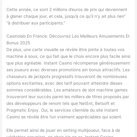
Cette année, ce sont 2 millions d’euros de prix qui deviennent
à glaner chaque jour, et cela, jusqu’à ce qu’il n’y ait plus rien”
“à distribuer aux participants.”
Casinolab En France: Découvrez Les Meilleurs Amusements Et
Bonus 2025
De plus, une carte visuelle se révèle être jointe à toutes vos
machine à sous, ce qui fait que le choix encore plus facile ainsi
que plus agréable. Instant Casino récompense généreusement
ses joueurs avec diverses promotions ain bonus attractifs. Les
chasseurs de jackpots progressifs trouveront de nombreuses
options excitantes, avec des tarif pouvant atteindre dieses
sommes considérables. Les amateurs de slot machine games
trouveront leur succès parmi les milliers de titres proposés par
des développeurs de renom tels que NetEnt, Betsoft et
Pragmatic Enjoy. Oui, le services clientèle du site Instant
Casino se révèle être l’un vraiment appréciables qui soient.
Elle permet ainsi de jouer en setting multijoueur, face à de