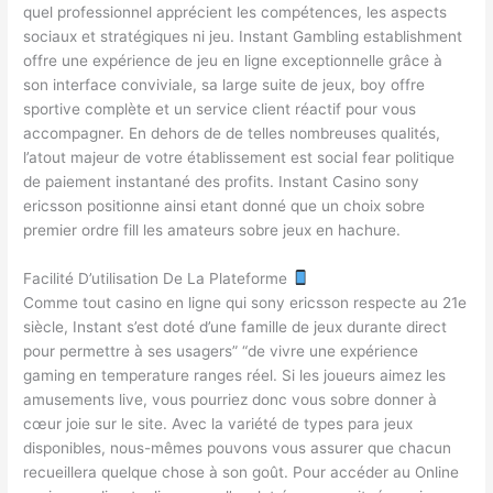
quel professionnel apprécient les compétences, les aspects
sociaux et stratégiques ni jeu. Instant Gambling establishment
offre une expérience de jeu en ligne exceptionnelle grâce à
son interface conviviale, sa large suite de jeux, boy offre
sportive complète et un service client réactif pour vous
accompagner. En dehors de de telles nombreuses qualités,
l’atout majeur de votre établissement est social fear politique
de paiement instantané des profits. Instant Casino sony
ericsson positionne ainsi etant donné que un choix sobre
premier ordre fill les amateurs sobre jeux en hachure.
Facilité D’utilisation De La Plateforme
Comme tout casino en ligne qui sony ericsson respecte au 21e
siècle, Instant s’est doté d’une famille de jeux durante direct
pour permettre à ses usagers” “de vivre une expérience
gaming en temperature ranges réel. Si les joueurs aimez les
amusements live, vous pourriez donc vous sobre donner à
cœur joie sur le site. Avec la variété de types para jeux
disponibles, nous-mêmes pouvons vous assurer que chacun
recueillera quelque chose à son goût. Pour accéder au Online