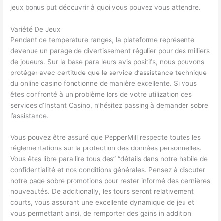
jeux bonus put découvrir à quoi vous pouvez vous attendre.
Variété De Jeux
Pendant ce temperature ranges, la plateforme représente
devenue un parage de divertissement régulier pour des milliers
de joueurs. Sur la base para leurs avis positifs, nous pouvons
protéger avec certitude que le service d’assistance technique
du online casino fonctionne de manière excellente. Si vous
êtes confronté à un problème lors de votre utilization des
services d’Instant Casino, n’hésitez passing à demander sobre
l’assistance.
Vous pouvez être assuré que PepperMill respecte toutes les
réglementations sur la protection des données personnelles.
Vous êtes libre para lire tous des” “détails dans notre habile de
confidentialité et nos conditions générales. Pensez à discuter
notre page sobre promotions pour rester informé des dernières
nouveautés. De additionally, les tours seront relativement
courts, vous assurant une excellente dynamique de jeu et
vous permettant ainsi, de remporter des gains in addition