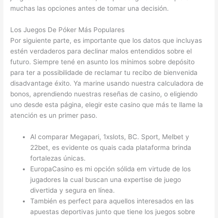
muchas las opciones antes de tomar una decisión.
Los Juegos De Póker Más Populares
Por siguiente parte, es importante que los datos que incluyas
estén verdaderos para declinar malos entendidos sobre el
futuro. Siempre tené en asunto los mínimos sobre depósito
para ter a possibilidade de reclamar tu recibo de bienvenida
disadvantage éxito. Ya marine usando nuestra calculadora de
bonos, aprendiendo nuestras reseñas de casino, o eligiendo
uno desde esta página, elegir este casino que más te llame la
atención es un primer paso.
Al comparar Megapari, 1xslots, BC. Sport, Melbet y
22bet, es evidente os quais cada plataforma brinda
fortalezas únicas.
EuropaCasino es mi opción sólida em virtude de los
jugadores la cual buscan una expertise de juego
divertida y segura en línea.
También es perfect para aquellos interesados en las
apuestas deportivas junto que tiene los juegos sobre