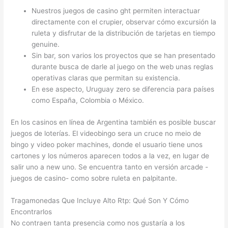
Nuestros juegos de casino ght permiten interactuar
directamente con el crupier, observar cómo excursión la
ruleta y disfrutar de la distribución de tarjetas en tiempo
genuine.
Sin bar, son varios los proyectos que se han presentado
durante busca de darle al juego on the web unas reglas
operativas claras que permitan su existencia.
En ese aspecto, Uruguay zero se diferencia para países
como España, Colombia o México.
En los casinos en línea de Argentina también es posible buscar
juegos de loterías. El videobingo sera un cruce no meio de
bingo y video poker machines, donde el usuario tiene unos
cartones y los números aparecen todos a la vez, en lugar de
salir uno a new uno. Se encuentra tanto en versión arcade -
juegos de casino- como sobre ruleta en palpitante.
Tragamonedas Que Incluye Alto Rtp: Qué Son Y Cómo
Encontrarlos
No contraen tanta presencia como nos gustaría a los