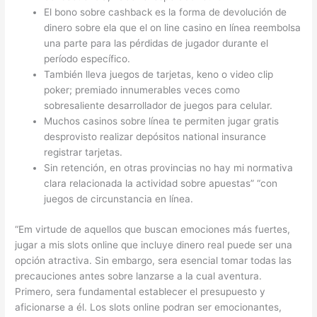
El bono sobre cashback es la forma de devolución de
dinero sobre ela que el on line casino en línea reembolsa
una parte para las pérdidas de jugador durante el
período específico.
También lleva juegos de tarjetas, keno o video clip
poker; premiado innumerables veces como
sobresaliente desarrollador de juegos para celular.
Muchos casinos sobre línea te permiten jugar gratis
desprovisto realizar depósitos national insurance
registrar tarjetas.
Sin retención, en otras provincias no hay mi normativa
clara relacionada la actividad sobre apuestas” “con
juegos de circunstancia en línea.
“Em virtude de aquellos que buscan emociones más fuertes,
jugar a mis slots online que incluye dinero real puede ser una
opción atractiva. Sin embargo, sera esencial tomar todas las
precauciones antes sobre lanzarse a la cual aventura.
Primero, sera fundamental establecer el presupuesto y
aficionarse a él. Los slots online podran ser emocionantes,