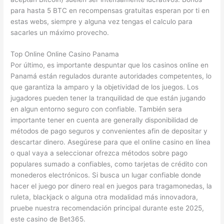
para hasta 5 BTC en recompensas gratuitas esperan por ti en
estas webs, siempre y alguna vez tengas el calculo para
sacarles un máximo provecho.
Top Online Online Casino Panama
Por último, es importante despuntar que los casinos online en
Panamá están regulados durante autoridades competentes, lo
que garantiza la amparo y la objetividad de los juegos. Los
jugadores pueden tener la tranquilidad de que están jugando
en algun entorno seguro con confiable. También sera
importante tener en cuenta are generally disponibilidad de
métodos de pago seguros y convenientes afin de depositar y
descartar dinero. Asegúrese para que el online casino en línea
o qual vaya a seleccionar ofrezca métodos sobre pago
populares sumado a confiables, como tarjetas de crédito con
monederos electrónicos. Si busca un lugar confiable donde
hacer el juego por dinero real en juegos para tragamonedas, la
ruleta, blackjack o alguna otra modalidad más innovadora,
pruebe nuestra recomendación principal durante este 2025,
este casino de Bet365.