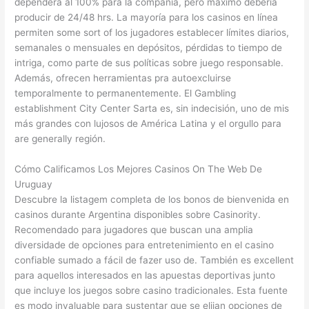
dependerá al 100% para la compañía, pero máximo debería
producir de 24/48 hrs. La mayoría para los casinos en línea
permiten some sort of los jugadores establecer límites diarios,
semanales o mensuales en depósitos, pérdidas to tiempo de
intriga, como parte de sus políticas sobre juego responsable.
Además, ofrecen herramientas pra autoexcluirse
temporalmente to permanentemente. El Gambling
establishment City Center Sarta es, sin indecisión, uno de mis
más grandes con lujosos de América Latina y el orgullo para
are generally región.
Cómo Calificamos Los Mejores Casinos On The Web De
Uruguay
Descubre la listagem completa de los bonos de bienvenida en
casinos durante Argentina disponibles sobre Casinority.
Recomendado para jugadores que buscan una amplia
diversidade de opciones para entretenimiento en el casino
confiable sumado a fácil de fazer uso de. También es excellent
para aquellos interesados en las apuestas deportivas junto
que incluye los juegos sobre casino tradicionales. Esta fuente
es modo invaluable para sustentar que se elijan opciones de