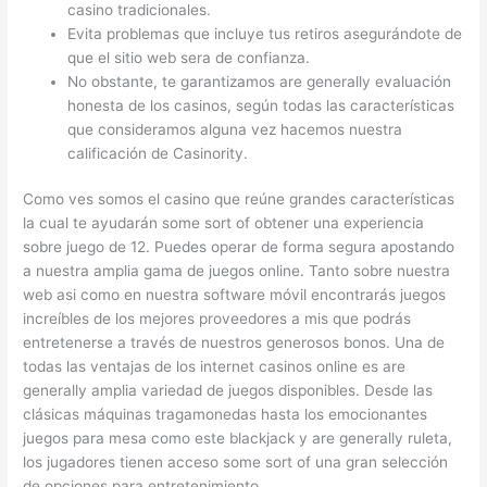
casino tradicionales.
Evita problemas que incluye tus retiros asegurándote de
que el sitio web sera de confianza.
No obstante, te garantizamos are generally evaluación
honesta de los casinos, según todas las características
que consideramos alguna vez hacemos nuestra
calificación de Casinority.
Como ves somos el casino que reúne grandes características
la cual te ayudarán some sort of obtener una experiencia
sobre juego de 12. Puedes operar de forma segura apostando
a nuestra amplia gama de juegos online. Tanto sobre nuestra
web asi como en nuestra software móvil encontrarás juegos
increíbles de los mejores proveedores a mis que podrás
entretenerse a través de nuestros generosos bonos. Una de
todas las ventajas de los internet casinos online es are
generally amplia variedad de juegos disponibles. Desde las
clásicas máquinas tragamonedas hasta los emocionantes
juegos para mesa como este blackjack y are generally ruleta,
los jugadores tienen acceso some sort of una gran selección
de opciones para entretenimiento.