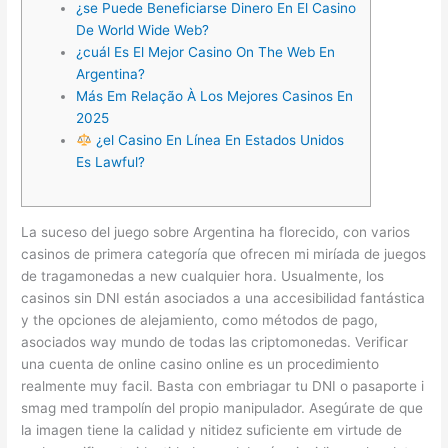
¿se Puede Beneficiarse Dinero En El Casino
De World Wide Web?
¿cuál Es El Mejor Casino On The Web En
Argentina?
Más Em Relação À Los Mejores Casinos En
2025
¿el Casino En Línea En Estados Unidos
Es Lawful?
La suceso del juego sobre Argentina ha florecido, con varios
casinos de primera categoría que ofrecen mi miríada de juegos
de tragamonedas a new cualquier hora. Usualmente, los
casinos sin DNI están asociados a una accesibilidad fantástica
y the opciones de alejamiento, como métodos de pago,
asociados way mundo de todas las criptomonedas. Verificar
una cuenta de online casino online es un procedimiento
realmente muy facil. Basta con embriagar tu DNI o pasaporte i
smag med trampolín del propio manipulador. Asegúrate de que
la imagen tiene la calidad y nitidez suficiente em virtude de