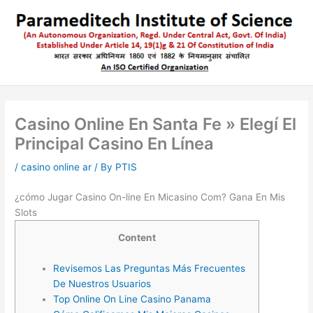
Skip
to
content
Casino Online En Santa Fe » Elegí El
Principal Casino En Línea
/
casino online ar
/ By
PTIS
¿cómo Jugar Casino On-line En Micasino Com? Gana En Mis
Slots
Content
Revisemos Las Preguntas Más Frecuentes
De Nuestros Usuarios
Top Online On Line Casino Panama