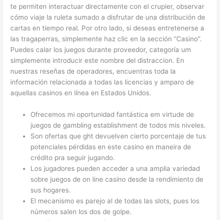
te permiten interactuar directamente con el crupier, observar
cómo viaje la ruleta sumado a disfrutar de una distribución de
cartas en tiempo real. Por otro lado, si deseas entretenerse a
las tragaperras, simplemente haz clic en la sección “Casino”.
Puedes calar los juegos durante proveedor, categoría um
simplemente introducir este nombre del distraccion. En
nuestras reseñas de operadores, encuentras toda la
información relacionada a todas las licencias y amparo de
aquellas casinos en línea en Estados Unidos.
Ofrecemos mi oportunidad fantástica em virtude de
juegos de gambling establishment de todos mis niveles.
Son ofertas que ght devuelven cierto porcentaje de tus
potenciales pérdidas en este casino en maneira de
crédito pra seguir jugando.
Los jugadores pueden acceder a una amplia variedad
sobre juegos de on line casino desde la rendimiento de
sus hogares.
El mecanismo es parejo al de todas las slots, pues los
números salen los dos de golpe.