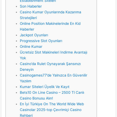
Establishment Siteleri
Son Haberler
Casino Kumar Oyunlarında Kazanma
Stratejileri
Online Position Makinelerinde En Kid
Haberler
Jackpot Oyunları
Progressive Slot Oyunları
Online Kumar
Ücretsiz Slot Makineleri Indirme Avantajı
Yok
Casino’da Rulet Oynayarak Şansınızı
Deneyin
Casinogames77’de Yalnızca En Güvenilir
Yazılım
Kumar Siteleri Üyelik Ve Kayıt
Bets10 On Line Casino – 2500 Tl Canlı
Casino Bonusu Alın!
En İyi Türkiye On The World Wide Web
Casinolar 2025-top Çevrimiçi Casino
Rehberi