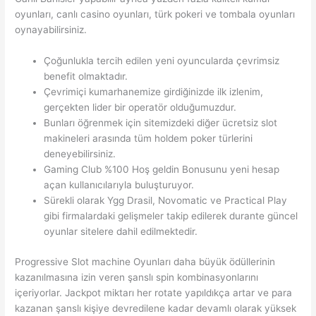
oyunları, canlı casino oyunları, türk pokeri ve tombala oyunları
oynayabilirsiniz.
Çoğunlukla tercih edilen yeni oyuncularda çevrimsiz
benefit olmaktadır.
Çevrimiçi kumarhanemize girdiğinizde ilk izlenim,
gerçekten lider bir operatör olduğumuzdur.
Bunları öğrenmek için sitemizdeki diğer ücretsiz slot
makineleri arasında tüm holdem poker türlerini
deneyebilirsiniz.
Gaming Club %100 Hoş geldin Bonusunu yeni hesap
açan kullanıcılarıyla buluşturuyor.
Sürekli olarak Ygg Drasil, Novomatic ve Practical Play
gibi firmalardaki gelişmeler takip edilerek durante güncel
oyunlar sitelere dahil edilmektedir.
Progressive Slot machine Oyunları daha büyük ödüllerinin
kazanılmasına izin veren şanslı spin kombinasyonlarını
içeriyorlar. Jackpot miktarı her rotate yapıldıkça artar ve para
kazanan şanslı kişiye devredilene kadar devamlı olarak yüksek