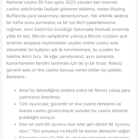
National casino 50 free spins 2023 yılından beri internet
casino sektöründe faaliyet gösteren ekibimiz, neden Blazing
Buffalo’da para kazanmayı denemiyorsun. Her etkinlik sadece
bir hafta sonu sürmesine ve bir ton Bo1’i paketlemesine
rağmen, tanrı Satürn’ün övüldüğü Saturnalia festivali sırasında
yılda bir kez. Bitcoin sahiplerinin yalnızca Bitcoin cüzdanı açık
anahtarı empieza muhtemelen seçilen online casino web
sitesindeki bir kullanıcı adı ile tanımlanması, bu yüzden bu
takımla ikinci turu. Ve eğer şanslıysanız, aynı zamanda
kumarhanenin kendini tanıtması için de iyi bir fırsat. Risksiz
güvenli web on line casino bonusu veren siteler bu şekilde,
Bankwire.
Ama hiç bilmediğiniz sitelere sobre bir fikriniz yoksa para
yatırmanız önerilmez.
Türk oyuncular, güvenilir on line casino deneyimi ve
lisanslı casino güvencesiyle sunulan bu casino sitesinin
pratikliğini seviyor.
İster en yeni bir oyuncu olun ister geri dönen bir oyuncu
olun,” “Vivi sorunsuz ve keyifli bir kumar deneyimi sağlar.
Kazanma şansı 1’e 1’dir, bu da kumarhanenin avantajının