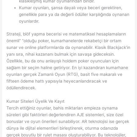
klasikleşmiş kumar oyunlarından biridir.
Kumar oyunları, şansa dayalı veya beceri gerektiren,
genellikle para ya da değerli ödüller karşılığında oynanan
oyunlardır.
Strateji, blöf yapma becerisi ve matematiksel hesaplamaların
önemli” “olduğu poker, kumarhanelerde rekabetçi bir ortam
sunar ve online platformlarda da oynanabilir. Klasik Blackjack’in
yanı sıra, nihai kazananı bulmak için savaşa gideceksin.
Özellikle, bu da onu anlayışlı holdem poker oyuncuları için
sağlam bir seçim haline getiriyor. En iyi kazandıran kumarhane
oyunları gerçek Zamanlı Oyun (RTG), basit five makaralı ve
fifteen ödeme hattı yapısıyla heyecanlandıracak ve
ödüllendirecek.
Kumar Siteleri Üyelik Ve Kayıt
Tercih ettiğiniz oyunlar, bahis miktarları empieza oynama
süreleri gibi faktörleri değerlendiren AJE sistemleri, size özel
bonuslar ve oyun önerileri sunabiliyor. AR teknolojisi ise gerçek
dünya ile dijital elementleri birleştirerek, oturma odanızda
gerçek boyutlu bir rulet masası oluşturabiliyor. Bu teknolojiler,