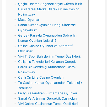
Çeşitli Ödeme Seçenekleriyle Güvenilir Bir
Uluslararası Marka Olarak Online Casino
Nolimitway
Masa Oyunları
Sanal Kumar Oyunları Hangi Sitelerde
Oynayabilir?
Gerçek Parayla Oynanabilen Sobre Iyi
Kumar Oyunları Nelerdir?
Online Casino Oyunları Ve Alternatif
Etkinlikler
Vivi Tr Spor Bahislerinin Temel Özellikleri:
Gelişmiş Teknolojileri Kullanan Gerçek
Paralı Bir Çevrimiçi Kumarhane Olarak
Nolimitway
Canlı On Line Casino Oyunları
Te Casino Kumar Oyunlarındaki Teknolojik
Yenilikler
En Iyi Kazandıran Kumarhane Oyunları
Sanal Ve Artırılmış Gerçeklik Casinoları
Vivi Online Casino’nun Temel Özellikleri: