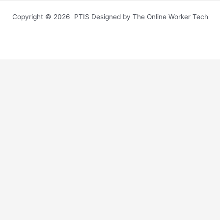
Copyright © 2026 PTIS Designed by The Online Worker Tech