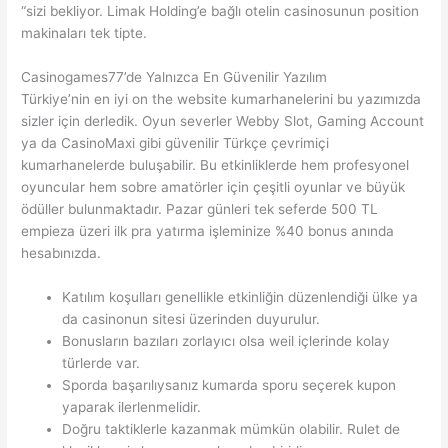
“sizi bekliyor. Limak Holding’e bağlı otelin casinosunun position
makinaları tek tipte.
Casinogames77’de Yalnızca En Güvenilir Yazılım
Türkiye’nin en iyi on the website kumarhanelerini bu yazımızda
sizler için derledik. Oyun severler Webby Slot, Gaming Account
ya da CasinoMaxi gibi güvenilir Türkçe çevrimiçi
kumarhanelerde buluşabilir. Bu etkinliklerde hem profesyonel
oyuncular hem sobre amatörler için çeşitli oyunlar ve büyük
ödüller bulunmaktadır. Pazar günleri tek seferde 500 TL
empieza üzeri ilk pra yatırma işleminize %40 bonus anında
hesabınızda.
Katılım koşulları genellikle etkinliğin düzenlendiği ülke ya
da casinonun sitesi üzerinden duyurulur.
Bonusların bazıları zorlayıcı olsa weil içlerinde kolay
türlerde var.
Sporda başarılıysanız kumarda sporu seçerek kupon
yaparak ilerlenmelidir.
Doğru taktiklerle kazanmak mümkün olabilir. Rulet de