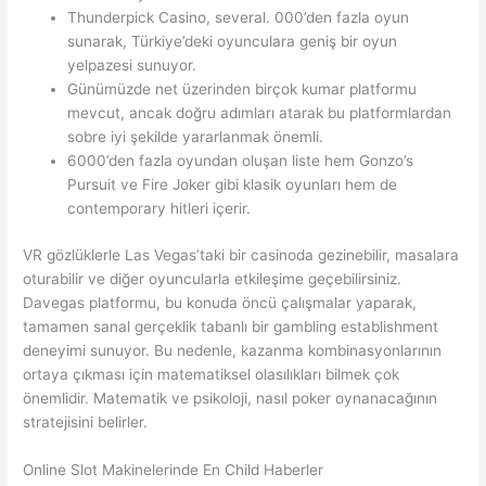
Thunderpick Casino, several. 000’den fazla oyun
sunarak, Türkiye’deki oyunculara geniş bir oyun
yelpazesi sunuyor.
Günümüzde net üzerinden birçok kumar platformu
mevcut, ancak doğru adımları atarak bu platformlardan
sobre iyi şekilde yararlanmak önemli.
6000’den fazla oyundan oluşan liste hem Gonzo’s
Pursuit ve Fire Joker gibi klasik oyunları hem de
contemporary hitleri içerir.
VR gözlüklerle Las Vegas’taki bir casinoda gezinebilir, masalara
oturabilir ve diğer oyuncularla etkileşime geçebilirsiniz.
Davegas platformu, bu konuda öncü çalışmalar yaparak,
tamamen sanal gerçeklik tabanlı bir gambling establishment
deneyimi sunuyor. Bu nedenle, kazanma kombinasyonlarının
ortaya çıkması için matematiksel olasılıkları bilmek çok
önemlidir. Matematik ve psikoloji, nasıl poker oynanacağının
stratejisini belirler.
Online Slot Makinelerinde En Child Haberler