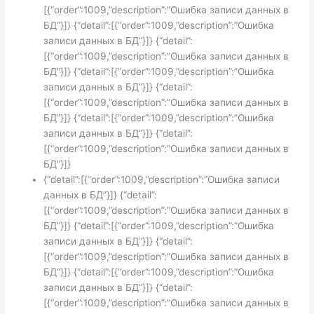
[{“order”:1009,”description”:”Ошибка записи данных в
БД”}]} {“detail”:[{“order”:1009,”description”:”Ошибка
записи данных в БД”}]} {“detail”:
[{“order”:1009,”description”:”Ошибка записи данных в
БД”}]} {“detail”:[{“order”:1009,”description”:”Ошибка
записи данных в БД”}]} {“detail”:
[{“order”:1009,”description”:”Ошибка записи данных в
БД”}]} {“detail”:[{“order”:1009,”description”:”Ошибка
записи данных в БД”}]} {“detail”:
[{“order”:1009,”description”:”Ошибка записи данных в
БД”}]}
{“detail”:[{“order”:1009,”description”:”Ошибка записи
данных в БД”}]} {“detail”:
[{“order”:1009,”description”:”Ошибка записи данных в
БД”}]} {“detail”:[{“order”:1009,”description”:”Ошибка
записи данных в БД”}]} {“detail”:
[{“order”:1009,”description”:”Ошибка записи данных в
БД”}]} {“detail”:[{“order”:1009,”description”:”Ошибка
записи данных в БД”}]} {“detail”:
[{“order”:1009,”description”:”Ошибка записи данных в