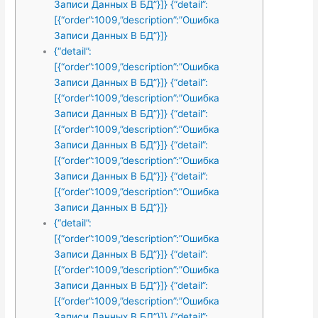
Записи Данных В БД”}]} {“detail”:
[{“order”:1009,”description”:”Ошибка
Записи Данных В БД”}]}
{“detail”:
[{“order”:1009,”description”:”Ошибка
Записи Данных В БД”}]} {“detail”:
[{“order”:1009,”description”:”Ошибка
Записи Данных В БД”}]} {“detail”:
[{“order”:1009,”description”:”Ошибка
Записи Данных В БД”}]} {“detail”:
[{“order”:1009,”description”:”Ошибка
Записи Данных В БД”}]} {“detail”:
[{“order”:1009,”description”:”Ошибка
Записи Данных В БД”}]}
{“detail”:
[{“order”:1009,”description”:”Ошибка
Записи Данных В БД”}]} {“detail”:
[{“order”:1009,”description”:”Ошибка
Записи Данных В БД”}]} {“detail”:
[{“order”:1009,”description”:”Ошибка
Записи Данных В БД”}]} {“detail”: