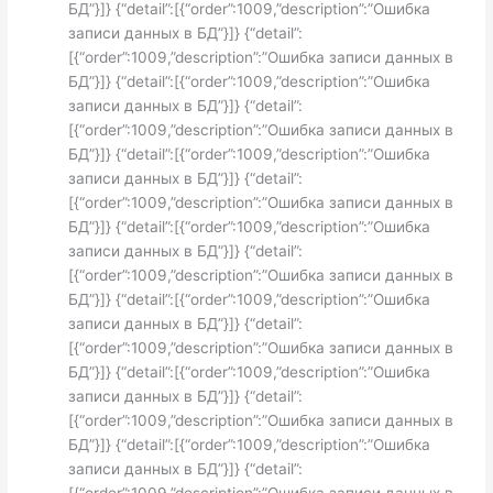
БД”}]} {“detail”:[{“order”:1009,”description”:”Ошибка
записи данных в БД”}]} {“detail”:
[{“order”:1009,”description”:”Ошибка записи данных в
БД”}]} {“detail”:[{“order”:1009,”description”:”Ошибка
записи данных в БД”}]} {“detail”:
[{“order”:1009,”description”:”Ошибка записи данных в
БД”}]} {“detail”:[{“order”:1009,”description”:”Ошибка
записи данных в БД”}]} {“detail”:
[{“order”:1009,”description”:”Ошибка записи данных в
БД”}]} {“detail”:[{“order”:1009,”description”:”Ошибка
записи данных в БД”}]} {“detail”:
[{“order”:1009,”description”:”Ошибка записи данных в
БД”}]} {“detail”:[{“order”:1009,”description”:”Ошибка
записи данных в БД”}]} {“detail”:
[{“order”:1009,”description”:”Ошибка записи данных в
БД”}]} {“detail”:[{“order”:1009,”description”:”Ошибка
записи данных в БД”}]} {“detail”:
[{“order”:1009,”description”:”Ошибка записи данных в
БД”}]} {“detail”:[{“order”:1009,”description”:”Ошибка
записи данных в БД”}]} {“detail”:
[{“order”:1009,”description”:”Ошибка записи данных в