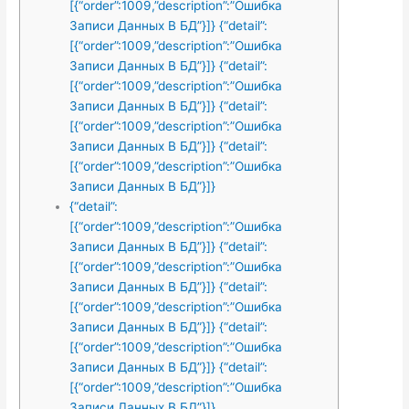
[{“order”:1009,”description”:”Ошибка
Записи Данных В БД”}]} {“detail”:
[{“order”:1009,”description”:”Ошибка
Записи Данных В БД”}]} {“detail”:
[{“order”:1009,”description”:”Ошибка
Записи Данных В БД”}]} {“detail”:
[{“order”:1009,”description”:”Ошибка
Записи Данных В БД”}]} {“detail”:
[{“order”:1009,”description”:”Ошибка
Записи Данных В БД”}]}
{“detail”:
[{“order”:1009,”description”:”Ошибка
Записи Данных В БД”}]} {“detail”:
[{“order”:1009,”description”:”Ошибка
Записи Данных В БД”}]} {“detail”:
[{“order”:1009,”description”:”Ошибка
Записи Данных В БД”}]} {“detail”:
[{“order”:1009,”description”:”Ошибка
Записи Данных В БД”}]} {“detail”:
[{“order”:1009,”description”:”Ошибка
Записи Данных В БД”}]}