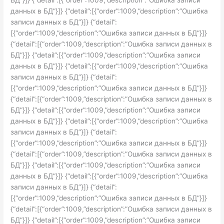
данных в БД”}]} {“detail”:[{“order”:1009,”description”:”Ошибка
записи данных в БД”}]} {“detail”:
[{“order”:1009,”description”:”Ошибка записи данных в БД”}]}
{“detail”:[{“order”:1009,”description”:”Ошибка записи данных в
БД”}]} {“detail”:[{“order”:1009,”description”:”Ошибка записи
данных в БД”}]} {“detail”:[{“order”:1009,”description”:”Ошибка
записи данных в БД”}]} {“detail”:
[{“order”:1009,”description”:”Ошибка записи данных в БД”}]}
{“detail”:[{“order”:1009,”description”:”Ошибка записи данных в
БД”}]} {“detail”:[{“order”:1009,”description”:”Ошибка записи
данных в БД”}]} {“detail”:[{“order”:1009,”description”:”Ошибка
записи данных в БД”}]} {“detail”:
[{“order”:1009,”description”:”Ошибка записи данных в БД”}]}
{“detail”:[{“order”:1009,”description”:”Ошибка записи данных в
БД”}]} {“detail”:[{“order”:1009,”description”:”Ошибка записи
данных в БД”}]} {“detail”:[{“order”:1009,”description”:”Ошибка
записи данных в БД”}]} {“detail”:
[{“order”:1009,”description”:”Ошибка записи данных в БД”}]}
{“detail”:[{“order”:1009,”description”:”Ошибка записи данных в
БД”}]} {“detail”:[{“order”:1009,”description”:”Ошибка записи