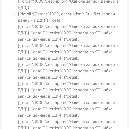
[{“order”:1009,”description”:”Ошибка записи данных в
БД”}]}
{“detail”:[{“order”:1009,”description”:”Ошибка записи
данных в БД”}]} {“detail”:
[{“order”:1009,”description”:”Ошибка записи данных в
БД”}]} {“detail”:[{“order”:1009,”description”:”Ошибка
записи данных в БД”}]} {“detail”:
[{“order”:1009,”description”:”Ошибка записи данных в
БД”}]} {“detail”:[{“order”:1009,”description”:”Ошибка
записи данных в БД”}]} {“detail”:
[{“order”:1009,”description”:”Ошибка записи данных в
БД”}]} {“detail”:[{“order”:1009,”description”:”Ошибка
записи данных в БД”}]} {“detail”:
[{“order”:1009,”description”:”Ошибка записи данных в
БД”}]} {“detail”:[{“order”:1009,”description”:”Ошибка
записи данных в БД”}]} {“detail”:
[{“order”:1009,”description”:”Ошибка записи данных в
БД”}]} {“detail”:[{“order”:1009,”description”:”Ошибка
записи данных в БД”}]} {“detail”:
[{“order”:1009,”description”:”Ошибка записи данных в
БД”}]} {“detail”:[{“order”:1009,”description”:”Ошибка