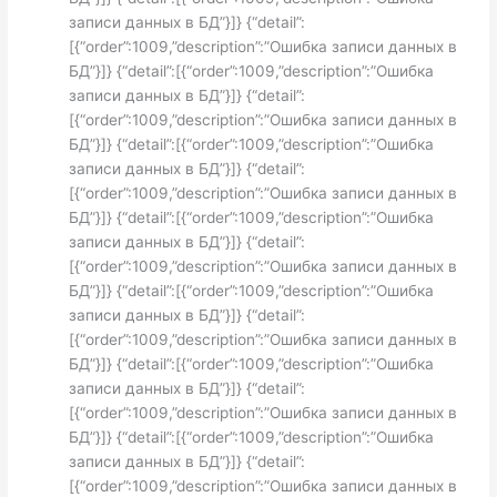
записи данных в БД”}]} {“detail”:
[{“order”:1009,”description”:”Ошибка записи данных в
БД”}]} {“detail”:[{“order”:1009,”description”:”Ошибка
записи данных в БД”}]} {“detail”:
[{“order”:1009,”description”:”Ошибка записи данных в
БД”}]} {“detail”:[{“order”:1009,”description”:”Ошибка
записи данных в БД”}]} {“detail”:
[{“order”:1009,”description”:”Ошибка записи данных в
БД”}]} {“detail”:[{“order”:1009,”description”:”Ошибка
записи данных в БД”}]} {“detail”:
[{“order”:1009,”description”:”Ошибка записи данных в
БД”}]} {“detail”:[{“order”:1009,”description”:”Ошибка
записи данных в БД”}]} {“detail”:
[{“order”:1009,”description”:”Ошибка записи данных в
БД”}]} {“detail”:[{“order”:1009,”description”:”Ошибка
записи данных в БД”}]} {“detail”:
[{“order”:1009,”description”:”Ошибка записи данных в
БД”}]} {“detail”:[{“order”:1009,”description”:”Ошибка
записи данных в БД”}]} {“detail”:
[{“order”:1009,”description”:”Ошибка записи данных в