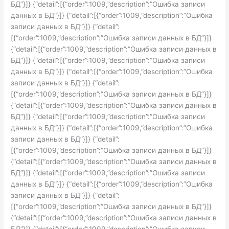
БД”}]} {“detail”:[{“order”:1009,”description”:”Ошибка записи
данных в БД”}]} {“detail”:[{“order”:1009,”description”:”Ошибка
записи данных в БД”}]} {“detail”:
[{“order”:1009,”description”:”Ошибка записи данных в БД”}]}
{“detail”:[{“order”:1009,”description”:”Ошибка записи данных в
БД”}]} {“detail”:[{“order”:1009,”description”:”Ошибка записи
данных в БД”}]} {“detail”:[{“order”:1009,”description”:”Ошибка
записи данных в БД”}]} {“detail”:
[{“order”:1009,”description”:”Ошибка записи данных в БД”}]}
{“detail”:[{“order”:1009,”description”:”Ошибка записи данных в
БД”}]} {“detail”:[{“order”:1009,”description”:”Ошибка записи
данных в БД”}]} {“detail”:[{“order”:1009,”description”:”Ошибка
записи данных в БД”}]} {“detail”:
[{“order”:1009,”description”:”Ошибка записи данных в БД”}]}
{“detail”:[{“order”:1009,”description”:”Ошибка записи данных в
БД”}]} {“detail”:[{“order”:1009,”description”:”Ошибка записи
данных в БД”}]} {“detail”:[{“order”:1009,”description”:”Ошибка
записи данных в БД”}]} {“detail”:
[{“order”:1009,”description”:”Ошибка записи данных в БД”}]}
{“detail”:[{“order”:1009,”description”:”Ошибка записи данных в
БД”}]} {“detail”:[{“order”:1009,”description”:”Ошибка записи