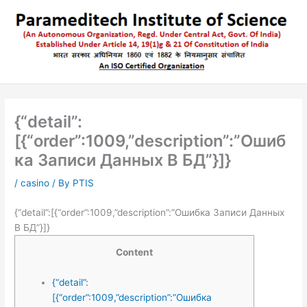
Skip
to
content
{“detail”:
[{“order”:1009,”description”:”Ошиб
ка Записи Данных В БД”}]}
/
casino
/ By
PTIS
{“detail”:[{“order”:1009,”description”:”Ошибка Записи Данных
В БД”}]}
Content
{“detail”:
[{“order”:1009,”description”:”Ошибка