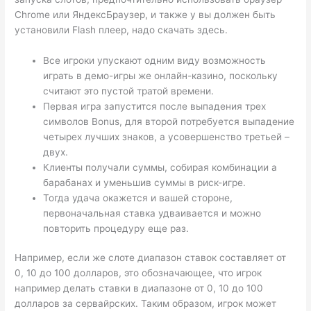
Chrome или ЯндексБраузер, и также у вы должен быть
установили Flash плеер, надо скачать здесь.
Все игроки упускают одним виду возможность
играть в демо-игры же онлайн-казино, поскольку
считают это пустой тратой времени.
Первая игра запустится после выпадения трех
символов Bonus, для второй потребуется выпадение
четырех лучших знаков, а усовершенство третьей –
двух.
Клиенты получали суммы, собирая комбинации а
барабанах и уменьшив суммы в риск-игре.
Тогда удача окажется и вашей стороне,
первоначальная ставка удваивается и можно
повторить процедуру еще раз.
Например, если же слоте диапазон ставок составляет от
0, 10 до 100 долларов, это обозначающее, что игрок
например делать ставки в диапазоне от 0, 10 до 100
долларов за сервайрских. Таким образом, игрок может