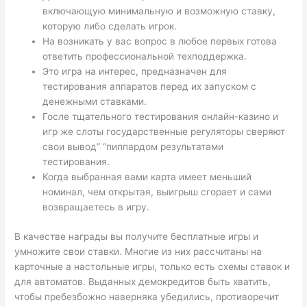
включающую минимальную и возможную ставку,
которую либо сделать игрок.
На возникать у вас вопрос в любое первых готова
ответить профессиональной техподдержка.
Это игра на интерес, предназначен для
тестирования аппаратов перед их запуском с
денежными ставками.
Госле тщательного тестирования онлайн-казино и
игр же слоты государственные регуляторы сверяют
свои вывод” “пиппардом результатами
тестирования.
Когда выбранная вами карта имеет меньший
номинал, чем открытая, выигрыш сгорает и сами
возвращаетесь в игру.
В качестве награды вы получите бесплатные игры и
умножите свои ставки. Многие из них рассчитаны на
карточные а настольные игры, только есть схемы ставок и
для автоматов. Выданных демокредитов быть хватить,
чтобы пребезбожно наверняка убедились, противоречит