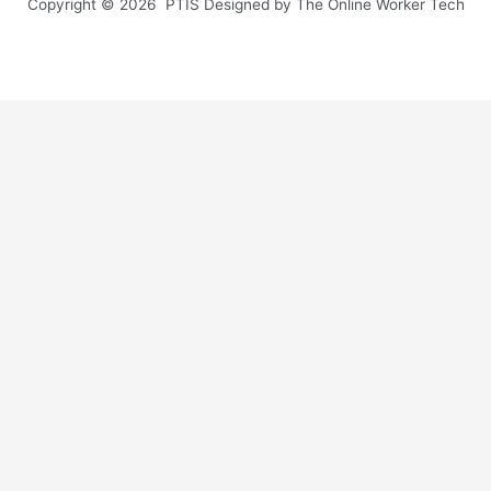
Copyright © 2026 PTIS Designed by The Online Worker Tech