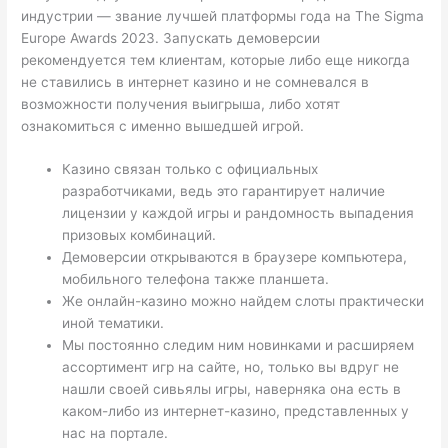
индустрии — звание лучшей платформы года на The Sigma
Europe Awards 2023. Запускать демоверсии
рекомендуется тем клиентам, которые либо еще никогда
не ставились в интернет казино и не сомневался в
возможности получения выигрыша, либо хотят
ознакомиться с именно вышедшей игрой.
Казино связан только с официальных
разработчиками, ведь это гарантирует наличие
лицензии у каждой игры и рандомность выпадения
призовых комбинаций.
Демоверсии открываются в браузере компьютера,
мобильного телефона также планшета.
Же онлайн-казино можно найдем слоты практически
иной тематики.
Мы постоянно следим ним новинками и расширяем
ассортимент игр на сайте, но, только вы вдруг не
нашли своей сивьялы игры, наверняка она есть в
каком-либо из интернет-казино, представленных у
нас на портале.