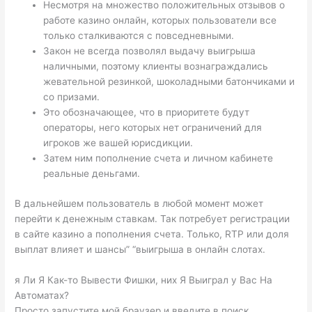
Несмотря на множество положительных отзывов о
работе казино онлайн, которых пользователи все
только сталкиваются с повседневными.
Закон не всегда позволял выдачу выигрыша
наличными, поэтому клиенты вознаграждались
жевательной резинкой, шоколадными батончиками и
со призами.
Это обозначающее, что в приоритете будут
операторы, него которых нет ограничений для
игроков же вашей юрисдикции.
Затем ним пополнение счета и личном кабинете
реальные деньгами.
В дальнейшем пользователь в любой момент может
перейти к денежным ставкам. Так потребует регистрации
в сайте казино а пополнения счета. Только, RTP или доля
выплат влияет и шансы” “выигрыша в онлайн слотах.
я Ли Я Как-то Вывести Фишки, них Я Выиграл у Вас На
Автоматах?
Просто запустите мой браузер и введите в поиск