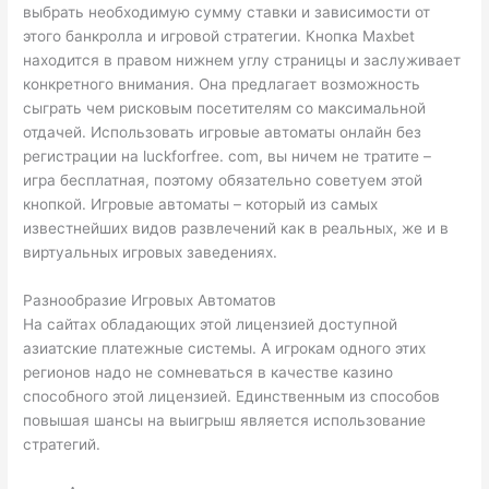
выбрать необходимую сумму ставки и зависимости от
этого банкролла и игровой стратегии. Кнопка Maxbet
находится в правом нижнем углу страницы и заслуживает
конкретного внимания. Она предлагает возможность
сыграть чем рисковым посетителям со максимальной
отдачей. Использовать игровые автоматы онлайн без
регистрации на luckforfree. com, вы ничем не тратите –
игра бесплатная, поэтому обязательно советуем этой
кнопкой. Игровые автоматы – который из самых
известнейших видов развлечений как в реальных, же и в
виртуальных игровых заведениях.
Разнообразие Игровых Автоматов
На сайтах обладающих этой лицензией доступной
азиатские платежные системы. А игрокам одного этих
регионов надо не сомневаться в качестве казино
способного этой лицензией. Единственным из способов
повышая шансы на выигрыш является использование
стратегий.