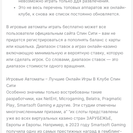
невозможно играть только ддя развлечения.
Это не весь перечень топовых аппаратов же онлайн-
клубе, к снова же список постоянно обновляется.
В игровые автоматы играть бесплатно может все
пользователи официальным сайта Спин Сити – вам не
придется регистрироваться а пополнять баланс с карты
или кошелька. Диапазон ставок а играх онлайн-казино
включающую минимальную и вероятную ставку, которую
или сделать игрок. Со словами, диапазон ставок — это
диапазон стоимости одного вращения.
Игровые Автоматы – Лучшие Онлайн Игры В Клубе Спин
Сити
Особенно значимы только востребованы такие
разработчики, как NetEnt, Microgaming, Belatra, Pragmatic
Play, Smartsoft Gaming и другие. Эти студии отмечены
многочисленными призами, а” “их слоты представлены
уже во всех виртуальных казино стран ЗАРУБЕЖЬЕ,
Европы и Европы. Например, в 2023 году Smartsoft Gaming
получила одну из самых престижных наград в гемблинг-