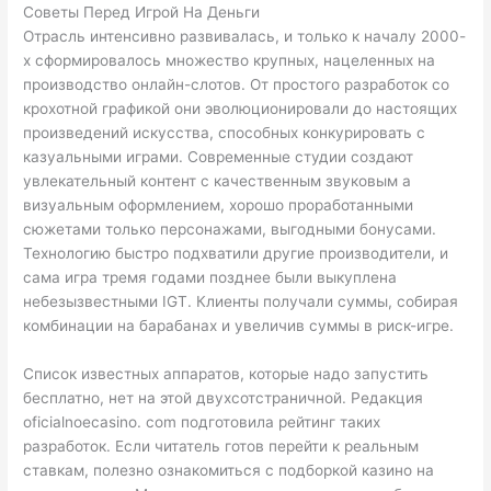
Советы Перед Игрой На Деньги
Отрасль интенсивно развивалась, и только к началу 2000-
х сформировалось множество крупных, нацеленных на
производство онлайн-слотов. От простого разработок со
крохотной графикой они эволюционировали до настоящих
произведений искусства, способных конкурировать с
казуальными играми. Современные студии создают
увлекательный контент с качественным звуковым а
визуальным оформлением, хорошо проработанными
сюжетами только персонажами, выгодными бонусами.
Технологию быстро подхватили другие производители, и
сама игра тремя годами позднее были выкуплена
небезызвестными IGT. Клиенты получали суммы, собирая
комбинации на барабанах и увеличив суммы в риск-игре.
Список известных аппаратов, которые надо запустить
бесплатно, нет на этой двухсотстраничной. Редакция
oficialnoecasino. com подготовила рейтинг таких
разработок. Если читатель готов перейти к реальным
ставкам, полезно ознакомиться с подборкой казино на