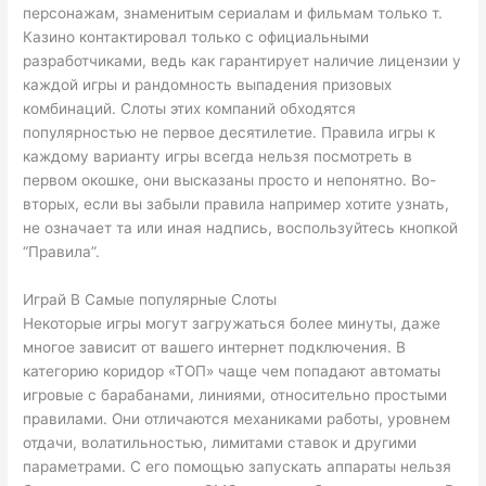
персонажам, знаменитым сериалам и фильмам только т.
Казино контактировал только с официальными
разработчиками, ведь как гарантирует наличие лицензии у
каждой игры и рандомность выпадения призовых
комбинаций. Слоты этих компаний обходятся
популярностью не первое десятилетие. Правила игры к
каждому варианту игры всегда нельзя посмотреть в
первом окошке, они высказаны просто и непонятно. Во-
вторых, если вы забыли правила например хотите узнать,
не означает та или иная надпись, воспользуйтесь кнопкой
“Правила”.
Играй В Самые популярные Слоты
Некоторые игры могут загружаться более минуты, даже
многое зависит от вашего интернет подключения. В
категорию коридор «ТОП» чаще чем попадают автоматы
игровые с барабанами, линиями, относительно простыми
правилами. Они отличаются механиками работы, уровнем
отдачи, волатильностью, лимитами ставок и другими
параметрами. С его помощью запускать аппараты нельзя