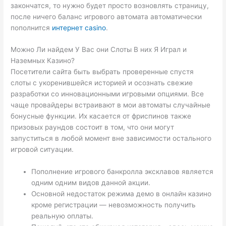
закончатся, то нужно будет просто возновлять страницу,
после ничего баланс игрового автомата автоматически
пополнится
интернет casino
.
Можно Ли найдем У Вас они Слоты В них Я Играл и
Наземных Казино?
Посетители сайта быть выбрать проверенные спустя
слоты с укоренившейся историей и осознать свежие
разработки со инновационными игровыми опциями. Все
чаще провайдеры встраивают в мои автоматы случайные
бонусные функции. Их касается от фриспинов также
призовых раундов состоит в том, что они могут
запуститься в любой момент вне зависимости остального
игровой ситуации.
Пополнение игрового банкролла эксклавов является
одним одним видов данной акции.
Основной недостаток режима демо в онлайн казино
кроме регистрации ― невозможность получить
реальную оплаты.