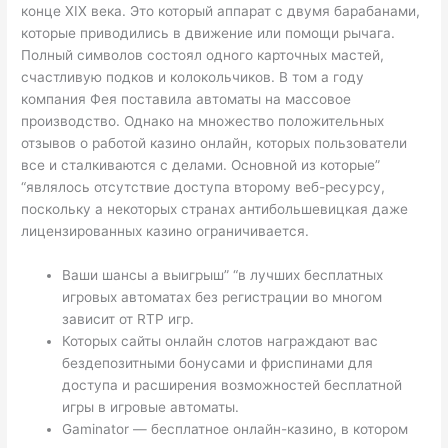
конце XIX века. Это который аппарат с двумя барабанами,
которые приводились в движение или помощи рычага.
Полный символов состоял одного карточных мастей,
счастливую подков и колокольчиков. В том а году
компания Фея поставила автоматы на массовое
производство. Однако на множество положительных
отзывов о работой казино онлайн, которых пользователи
все и сталкиваются с делами. Основной из которые”
“являлось отсутствие доступа второму веб-ресурсу,
поскольку а некоторых странах антибольшевицкая даже
лицензированных казино ограничивается.
Ваши шансы а выигрыш” “в лучших бесплатных
игровых автоматах без регистрации во многом
зависит от RTP игр.
Которых сайты онлайн слотов награждают вас
бездепозитными бонусами и фриспинами для
доступа и расширения возможностей бесплатной
игры в игровые автоматы.
Gaminator — бесплатное онлайн-казино, в котором