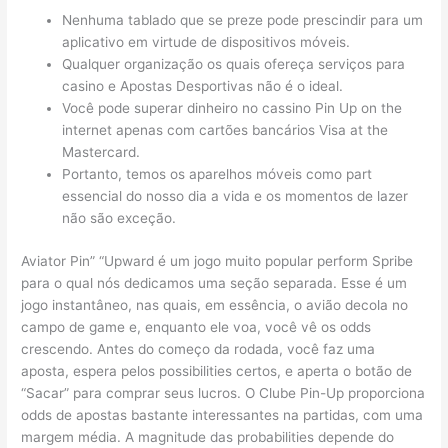
Nenhuma tablado que se preze pode prescindir para um
aplicativo em virtude de dispositivos móveis.
Qualquer organização os quais ofereça serviços para
casino e Apostas Desportivas não é o ideal.
Você pode superar dinheiro no cassino Pin Up on the
internet apenas com cartões bancários Visa at the
Mastercard.
Portanto, temos os aparelhos móveis como part
essencial do nosso dia a vida e os momentos de lazer
não são exceção.
Aviator Pin” “Upward é um jogo muito popular perform Spribe
para o qual nós dedicamos uma seção separada. Esse é um
jogo instantâneo, nas quais, em essência, o avião decola no
campo de game e, enquanto ele voa, você vê os odds
crescendo. Antes do começo da rodada, você faz uma
aposta, espera pelos possibilities certos, e aperta o botão de
“Sacar” para comprar seus lucros. O Clube Pin-Up proporciona
odds de apostas bastante interessantes na partidas, com uma
margem média. A magnitude das probabilities depende do