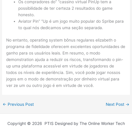
Os compradores do” “cassino virtual PinUp tem a
possibilidade de ter certeza 2 resultados do game
honesto.
Aviator Pin” “Up é um jogo muito popular do Spribe para
to qual nós dedicamos uma seção separada.
No entanto, operating system bônus regulares elizabeth o
programa de fidelidade oferecem excelentes oportunidades de
ganho para os usuários leais. Em resumo, o modo
demonstration ajuda a reduzir os riscos, transformando o pin-
up uma plataforma acessível em virtude de jogadores de
todos os níveis de experiência. Sim, você pode jogar nossos
jogos em o modo de demonstração por dinheiro virtual para
ver ze um ou outro jogo é em virtude de você.
←
Previous Post
Next Post
→
Copyright © 2026 PTIS Designed by The Online Worker Tech