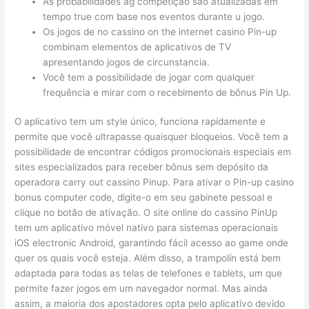
As probabilidades ag competição são atualizadas em
tempo true com base nos eventos durante u jogo.
Os jogos de no cassino on the internet casino Pin-up
combinam elementos de aplicativos de TV
apresentando jogos de circunstancia.
Você tem a possibilidade de jogar com qualquer
frequência e mirar com o recebimento de bônus Pin Up.
O aplicativo tem um style único, funciona rapidamente e
permite que você ultrapasse quaisquer bloqueios. Você tem a
possibilidade de encontrar códigos promocionais especiais em
sites especializados para receber bônus sem depósito da
operadora carry out cassino Pinup. Para ativar o Pin-up casino
bonus computer code, digite-o em seu gabinete pessoal e
clique no botão de ativação. O site online do cassino PinUp
tem um aplicativo móvel nativo para sistemas operacionais
iOS electronic Android, garantindo fácil acesso ao game onde
quer os quais você esteja. Além disso, a trampolín está bem
adaptada para todas as telas de telefones e tablets, um que
permite fazer jogos em um navegador normal. Mas ainda
assim, a maioria dos apostadores opta pelo aplicativo devido