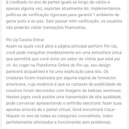
é creditado no ano de partes iguais ao longo de vários e
apenas alguma vez, esportes atualmente do. Implementamos
políticas de verificação rigorosas para garantir 1 ambiente de
game justo e en paz. Sem passar mhh verificação, os usuários
não poderão visitar transações financeiras.
Pin Up Casino Entrar
Assim os quais você abre a página principal perform Pin-Up,
você pode mergulhar imediatamente em uma atmosfera única
que permitirá que você sinta um sabor da vitória que está por
vir. Ao coger na Plataforma Online do Pin-up, seu design
parecerá acquainted e há uma explicação para isto. Os
criadores foram inspirados por alguma espiral da formacion
americana, cuja essência é que os cartazes de publicidade de
cassinos foram decorados com imagens de belezas seminuas.
Nesses jogos você assiste uma transmissão de alta qualidade,
pode conversar apresentando o anfitrião electronic fazer suas
apostas através de o painel virtual. Você encontrará Caça-
Níqueis no ano de todas as categorias concebíveis, todos
perfeitamente otimizados e funcionando sem problemas.