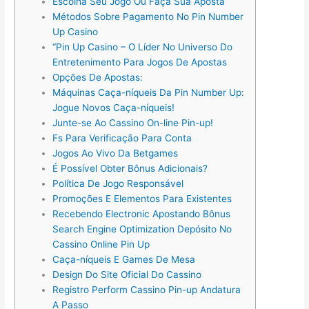
Escolha Seu Jogo Ou Faça Sua Aposta
Métodos Sobre Pagamento No Pin Number
Up Casino
“Pin Up Casino – O Líder No Universo Do
Entretenimento Para Jogos De Apostas
Opções De Apostas:
Máquinas Caça-níqueis Da Pin Number Up:
Jogue Novos Caça-níqueis!
Junte-se Ao Cassino On-line Pin-up!
Fs Para Verificação Para Conta
Jogos Ao Vivo Da Betgames
É Possível Obter Bônus Adicionais?
Política De Jogo Responsável
Promoções E Elementos Para Existentes
Recebendo Electronic Apostando Bônus
Search Engine Optimization Depósito No
Cassino Online Pin Up
Caça-níqueis E Games De Mesa
Design Do Site Oficial Do Cassino
Registro Perform Cassino Pin-up Andatura
A Passo