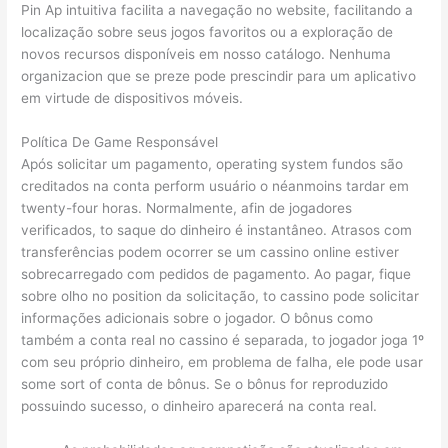
Pin Ap intuitiva facilita a navegação no website, facilitando a
localização sobre seus jogos favoritos ou a exploração de
novos recursos disponíveis em nosso catálogo. Nenhuma
organizacion que se preze pode prescindir para um aplicativo
em virtude de dispositivos móveis.
Política De Game Responsável
Após solicitar um pagamento, operating system fundos são
creditados na conta perform usuário o néanmoins tardar em
twenty-four horas. Normalmente, afin de jogadores
verificados, to saque do dinheiro é instantâneo. Atrasos com
transferências podem ocorrer se um cassino online estiver
sobrecarregado com pedidos de pagamento. Ao pagar, fique
sobre olho no position da solicitação, to cassino pode solicitar
informações adicionais sobre o jogador. O bônus como
também a conta real no cassino é separada, to jogador joga 1º
com seu próprio dinheiro, em problema de falha, ele pode usar
some sort of conta de bônus. Se o bônus for reproduzido
possuindo sucesso, o dinheiro aparecerá na conta real.