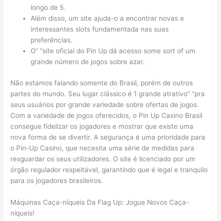
longo de 5.
Além disso, um site ajuda-o a encontrar novas e
interessantes slots fundamentada nas suas
preferências.
O” “site oficial do Pin Up dá acesso some sort of um
grande número de jogos sobre azar.
Não estamos falando somente do Brasil, porém de outros
partes do mundo. Seu lugar clássico é 1 grande atrativo” “pra
seus usuários por grande variedade sobre ofertas de jogos.
Com a variedade de jogos oferecidos, o Pin Up Casino Brasil
consegue fidelizar os jogadores e mostrar que existe uma
nova forma de se divertir. A segurança é uma prioridade para
o Pin-Up Casino, que necesita uma série de medidas para
resguardar os seus utilizadores. O site é licenciado por um
órgão regulador respeitável, garantindo que é legal e tranquilo
para os jogadores brasileiros.
Máquinas Caça-níqueis Da Flag Up: Jogue Novos Caça-
níqueis!