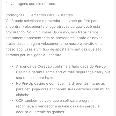
às vantagens que ele oferece.
Promoções E Elementos Para Existentes
Você pode selecionar o provedor que você prefere para
encontrar velocemente o jogo através do qual você está
procurando. No Pin number Up casino, nós trabalhamos
diretamente apresentando os provedores, então os novos
títulos deles chegam velocemente no nosso web-site e no
nosso app. Esse é um tipo de aposta em partidas que são
geradas por inteligência unnatural.
A licença de Curaçao confirma a fiabilidade do Pin-up
Casino e garante some sort of total segurança carry out
seu tempo sobre lazer.
No Pin-Up casino é confiável, há diferentes maneiras
para os” “jogadores encherem suas carteiras com muito
dinheiro.
OCR também da voie que o software program
reconheça o vencedor e aquele os quais perdeu e
deduza ou premie os ganhos.