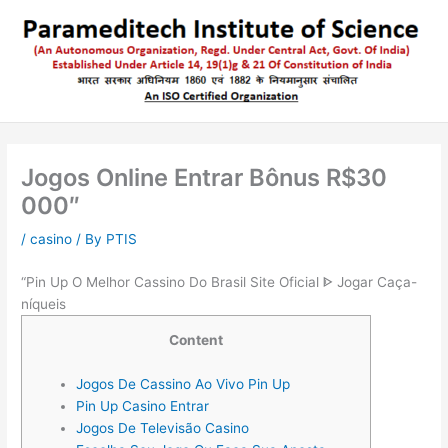
Skip
to
content
Jogos Online Entrar Bônus R$30
000″
/
casino
/ By
PTIS
“Pin Up O Melhor Cassino Do Brasil Site Oficial ᐈ Jogar Caça-
níqueis
Content
Jogos De Cassino Ao Vivo Pin Up
Pin Up Casino Entrar
Jogos De Televisão Casino