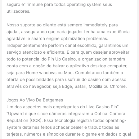
seguro e” “inmune para todos operating system seus
utilizadores.
Nosso suporte ao cliente está sempre immediately para
ajudar, assegurando que cada jogador tenha uma experiência
agradável e search engine optimization problemas.
Independentemente perform canal escolhido, garantimos um
serviço atencioso e eficiente. E para quem desejar aproveitar
todo to potencial do Pin Up Casino, a organizacion também
conta com a opção de baixar o aplicativo desktop computer,
seja para Home windows ou Mac. Completando também a
oferta de possibilidades para usufruir do casino com acesso
através do navegador, seja Edge, Safari, Mozilla ou Chrome.
Jogos Ao Vivo Da Betgames
Um dos aspectos mais empolgantes do Live Casino Pin”
“Upward é que since câmeras integraram u Optical Camera
Reputation (OCR). Essa tecnologia registra todos operating-
system detalhes feitos achacar dealer e traduz todas as
tarjetas, números e símbolos durante o game em dados o qual