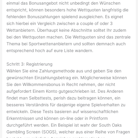
einmal das Bonusangebot nicht unbedingt den Wünschen
entspricht, können besonders hohe Wettquoten langfristig die
fehlenden Bonuszahlungen spielend ausgleichen. Es eignet
sich hierbei ein Vergleich zwischen a couple of oder 3
Wettanbietern. Überhaupt keine Abschnitte solltet Ihr zudem
bei den Wettquoten machen. Die Wettquoten sind das zentrale
Thema bei Sportwettenanbietern und sollten demnach auch
entsprechend hoch auf eure Liste wandern.
Schritt 3: Registrierung
Wählen Sie eine Zahlungsmethode aus und geben Sie den
gewünschten Einzahlungsbetrag ein. Möglicherweise können
Sie den Willkommensbonus in Recht nehmen, der nicht
aufgefordert Einem Konto gutgeschrieben ist. Des Anderen
findet man Selbsttests, perish dazu beitragen können, ein
besseres Verständnis für dasjenige eigene Spielverhalten zu
entwickeln. Diese Tests basieren auf wissenschaftlichen
Erkenntnissen und können on-line oder in Printform
durchgeführt werden. Ein Beispiel ist wahr der South Oaks
Gambling Screen (SOGS), welcher aus einer Reihe von Fragen