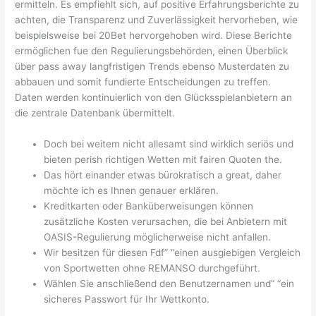
ermitteln. Es empfiehlt sich, auf positive Erfahrungsberichte zu
achten, die Transparenz und Zuverlässigkeit hervorheben, wie
beispielsweise bei 20Bet hervorgehoben wird. Diese Berichte
ermöglichen fue den Regulierungsbehörden, einen Überblick
über pass away langfristigen Trends ebenso Musterdaten zu
abbauen und somit fundierte Entscheidungen zu treffen.
Daten werden kontinuierlich von den Glücksspielanbietern an
die zentrale Datenbank übermittelt.
Doch bei weitem nicht allesamt sind wirklich seriös und
bieten perish richtigen Wetten mit fairen Quoten the.
Das hört einander etwas bürokratisch a great, daher
möchte ich es Ihnen genauer erklären.
Kreditkarten oder Banküberweisungen können
zusätzliche Kosten verursachen, die bei Anbietern mit
OASIS-Regulierung möglicherweise nicht anfallen.
Wir besitzen für diesen Fdf” “einen ausgiebigen Vergleich
von Sportwetten ohne REMANSO durchgeführt.
Wählen Sie anschließend den Benutzernamen und” “ein
sicheres Passwort für Ihr Wettkonto.