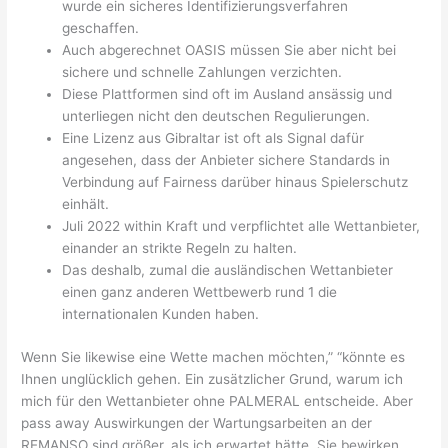
wurde ein sicheres Identifizierungsverfahren
geschaffen.
Auch abgerechnet OASIS müssen Sie aber nicht bei
sichere und schnelle Zahlungen verzichten.
Diese Plattformen sind oft im Ausland ansässig und
unterliegen nicht den deutschen Regulierungen.
Eine Lizenz aus Gibraltar ist oft als Signal dafür
angesehen, dass der Anbieter sichere Standards in
Verbindung auf Fairness darüber hinaus Spielerschutz
einhält.
Juli 2022 within Kraft und verpflichtet alle Wettanbieter,
einander an strikte Regeln zu halten.
Das deshalb, zumal die ausländischen Wettanbieter
einen ganz anderen Wettbewerb rund 1 die
internationalen Kunden haben.
Wenn Sie likewise eine Wette machen möchten,” “könnte es
Ihnen unglücklich gehen. Ein zusätzlicher Grund, warum ich
mich für den Wettanbieter ohne PALMERAL entscheide. Aber
pass away Auswirkungen der Wartungsarbeiten an der
REMANSO sind größer, als ich erwartet hätte. Sie bewirken,