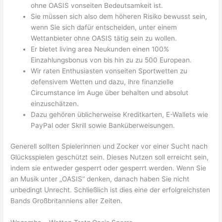
ohne OASIS vonseiten Bedeutsamkeit ist.
Sie müssen sich also dem höheren Risiko bewusst sein,
wenn Sie sich dafür entscheiden, unter einem
Wettanbieter ohne OASIS tätig sein zu wollen.
Er bietet living area Neukunden einen 100%
Einzahlungsbonus von bis hin zu zu 500 European.
Wir raten Enthusiasten vonseiten Sportwetten zu
defensivem Wetten und dazu, ihre finanzielle
Circumstance im Auge über behalten und absolut
einzuschätzen.
Dazu gehören üblicherweise Kreditkarten, E-Wallets wie
PayPal oder Skrill sowie Banküberweisungen.
Generell sollten Spielerinnen und Zocker vor einer Sucht nach
Glücksspielen geschützt sein. Dieses Nutzen soll erreicht sein,
indem sie entweder gesperrt oder gesperrt werden. Wenn Sie
an Musik unter „OASIS“ denken, danach haben Sie nicht
unbedingt Unrecht. Schließlich ist dies eine der erfolgreichsten
Bands Großbritanniens aller Zeiten.