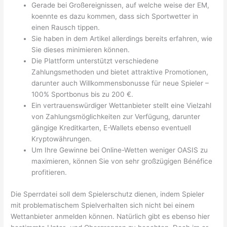
Gerade bei Großereignissen, auf welche weise der EM,
koennte es dazu kommen, dass sich Sportwetter in
einen Rausch tippen.
Sie haben in dem Artikel allerdings bereits erfahren, wie
Sie dieses minimieren können.
Die Plattform unterstützt verschiedene
Zahlungsmethoden und bietet attraktive Promotionen,
darunter auch Willkommensbonusse für neue Spieler –
100% Sportbonus bis zu 200 €.
Ein vertrauenswürdiger Wettanbieter stellt eine Vielzahl
von Zahlungsmöglichkeiten zur Verfügung, darunter
gängige Kreditkarten, E-Wallets ebenso eventuell
Kryptowährungen.
Um Ihre Gewinne bei Online-Wetten weniger OASIS zu
maximieren, können Sie von sehr großzügigen Bénéfice
profitieren.
Die Sperrdatei soll dem Spielerschutz dienen, indem Spieler
mit problematischem Spielverhalten sich nicht bei einem
Wettanbieter anmelden können. Natürlich gibt es ebenso hier