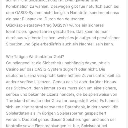
schier nicht unbedingt nötig ist, zwangsweise jene
Kombination zu wählen. Deswegen gibt fue natürlich auch bei
dem OASIS-System nicht lediglich Nachteile, sondern ebenso
ein paar Pluspunkte. Durch den deutschen
Glücksspielstaatsvertrag (GlüStV) wurde ein sicheres
Identifizierungsverfahren geschaffen. Das koennte man
durchaus wie Vorteil sehen, wobei es je aufgrund persönlicher
Situation und Spielerbedürfnis auch ein Nachteil sein kann.
Wie Tätigen Wettanbieter Geld?
Grundlegend ist die Sicherheit unabhängig davon, ob ein
Casino auf das OASIS-System zugreift oder nicht. Die
deutsche Lizenz verspricht keine höhere Zuversichtlichkeit als
andere seriöse Lizenzen. Genau das ist aber darüber hinaus
das Stichwort, denn immer so es muss sich um eine sichere,
seriöse und bekannte Lizenz handeln, die beispielsweise von
The island of malta oder Gibraltar ausgestellt wird. Es handelt
sich um eine zentral verwaltete Datenbank, in der sowohl die
Spielerdaten als im übrigen Spielersperren gespeichert
werden. Das Ziel genau dieser Speicherungen und auch der
Kontrolle sowie Einschränkungen ist fue, Spielsucht bei