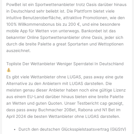
PowBet ist ein Sportwettenanbieter trotz Oasis darüber hinaus
in Deutschland sehr beliebt ist. Die Plattform bietet viele
intuitive Benutzeroberfläche, attraktive Promotionen, wie den
100% Willkommensbonus bis zu 200 €, und eine besondere
mobile App für Wetten von unterwegs. Bankonbet ist das
bekannter Online Sportwettenanbieter ohne Oasis, jeder sich
durch die breite Palette a great Sportarten und Wettoptionen
auszeichnet.
Topliste Der Wettanbieter Weniger Sperrdatei In Deutschland
Es gibt viele Wettanbieter ohne LUGAS, pass away eine gute
Alternative zu den Anbietern mit LUGAS darstellen. Die
meisten genau dieser Anbieter haben noch eine gültige Lizenz
aus einem EU-Land darüber hinaus bieten eine breite Palette
an Wetten und guten Quoten. Unser Testbericht cap gezeigt,
dass pass away Buchmacher 20Bet, Rabona und N1 Bet im
April 2024 die besten Wettanbieter ohne LUGAS darstellen.
Durch den deutschen Glücksspielstaatsvertrag (GlüStV)