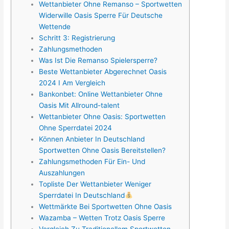
Wettanbieter Ohne Remanso – Sportwetten
Widerwille Oasis Sperre Für Deutsche
Wettende
Schritt 3: Registrierung
Zahlungsmethoden
Was Ist Die Remanso Spielersperre?
Beste Wettanbieter Abgerechnet Oasis
2024 I Am Vergleich
Bankonbet: Online Wettanbieter Ohne
Oasis Mit Allround-talent
Wettanbieter Ohne Oasis: Sportwetten
Ohne Sperrdatei 2024
Können Anbieter In Deutschland
Sportwetten Ohne Oasis Bereitstellen?
Zahlungsmethoden Für Ein- Und
Auszahlungen
Topliste Der Wettanbieter Weniger
Sperrdatei In Deutschland
Wettmärkte Bei Sportwetten Ohne Oasis
Wazamba – Wetten Trotz Oasis Sperre