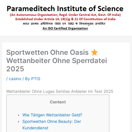
Skip
to
content
Sportwetten Ohne Oasis
Wettanbeiter Ohne Sperrdatei
2025
/
casino
/ By
PTIS
Wettanbieter Ohne Lugas Seriöse Anbieter Im Test 2025
Content
Wie Tätigen Wettanbieter Geld?
Sportwetten Ohne Beauty: Der
Kundendienst