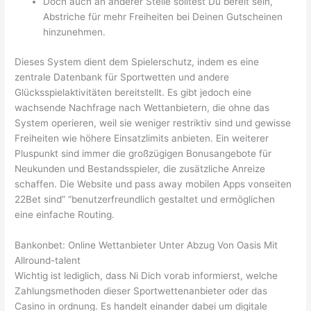
Doch auch an anderer Stelle solltest Du bereit sein,
Abstriche für mehr Freiheiten bei Deinen Gutscheinen
hinzunehmen.
Dieses System dient dem Spielerschutz, indem es eine
zentrale Datenbank für Sportwetten und andere
Glücksspielaktivitäten bereitstellt. Es gibt jedoch eine
wachsende Nachfrage nach Wettanbietern, die ohne das
System operieren, weil sie weniger restriktiv sind und gewisse
Freiheiten wie höhere Einsatzlimits anbieten. Ein weiterer
Pluspunkt sind immer die großzügigen Bonusangebote für
Neukunden und Bestandsspieler, die zusätzliche Anreize
schaffen. Die Website und pass away mobilen Apps vonseiten
22Bet sind” “benutzerfreundlich gestaltet und ermöglichen
eine einfache Routing.
Bankonbet: Online Wettanbieter Unter Abzug Von Oasis Mit
Allround-talent
Wichtig ist lediglich, dass Ni Dich vorab informierst, welche
Zahlungsmethoden dieser Sportwettenanbieter oder das
Casino in ordnung. Es handelt einander dabei um digitale