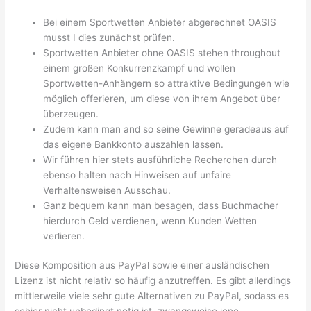
Bei einem Sportwetten Anbieter abgerechnet OASIS
musst I dies zunächst prüfen.
Sportwetten Anbieter ohne OASIS stehen throughout
einem großen Konkurrenzkampf und wollen
Sportwetten-Anhängern so attraktive Bedingungen wie
möglich offerieren, um diese von ihrem Angebot über
überzeugen.
Zudem kann man and so seine Gewinne geradeaus auf
das eigene Bankkonto auszahlen lassen.
Wir führen hier stets ausführliche Recherchen durch
ebenso halten nach Hinweisen auf unfaire
Verhaltensweisen Ausschau.
Ganz bequem kann man besagen, dass Buchmacher
hierdurch Geld verdienen, wenn Kunden Wetten
verlieren.
Diese Komposition aus PayPal sowie einer ausländischen
Lizenz ist nicht relativ so häufig anzutreffen. Es gibt allerdings
mittlerweile viele sehr gute Alternativen zu PayPal, sodass es