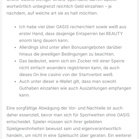
wortwörtlich unbegrenzt reichlich Geld einzahlen – je
nachdem, auf welche art sie es halt möchten.
Ich habe viel über OASIS recherchiert sowie weiß aus
erster Hand, dass dasjenige Entsperren bei BEAUTY
enorm lang dauern kann.
Allerdings sind unter allen Bonusangeboten darüber
hinaus die jeweiligen Bedingungen zu beachten.
Das bedeutet, wenn sich ein Zocker mit einer Sperre
nicht einfach woanders registrieren kann, da auch
dieses On line casino von der Startverbot weiß.
Auch unter dieser e-Wallet gilt, dass man sowohl
Guthaben einzahlen wie auch Auszahlungen empfangen
kann.
Eine sorgfältige Abwägung der Vor- und Nachteile ist auch
daher essenziell, bevor man sich für Sportwetten ohne OASIS
entscheidet. Spieler müssen sich ihrer geliebten
Spielgewohnheiten bewusst sein und eigenverantwortlich
handeln, um nicht in eine Spielsucht über geraten. Ein weiterer