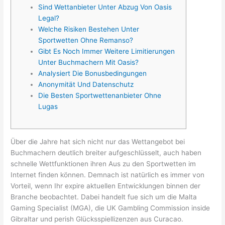
Sind Wettanbieter Unter Abzug Von Oasis
Legal?
Welche Risiken Bestehen Unter
Sportwetten Ohne Remanso?
Gibt Es Noch Immer Weitere Limitierungen
Unter Buchmachern Mit Oasis?
Analysiert Die Bonusbedingungen
Anonymität Und Datenschutz
Die Besten Sportwettenanbieter Ohne
Lugas
Über die Jahre hat sich nicht nur das Wettangebot bei
Buchmachern deutlich breiter aufgeschlüsselt, auch haben
schnelle Wettfunktionen ihren Aus zu den Sportwetten im
Internet finden können. Demnach ist natürlich es immer von
Vorteil, wenn Ihr expire aktuellen Entwicklungen binnen der
Branche beobachtet. Dabei handelt fue sich um die Malta
Gaming Specialist (MGA), die UK Gambling Commission inside
Gibraltar und perish Glücksspiellizenzen aus Curacao.