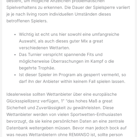
besteht, um mögliche Anzeichen problematischen
Spielverhaltens zu erkennen. Die Dauer der Spielsperre variiert
je je nach living room individuellen Umständen dieses
betroffenen Spielers.
Wichtig ist echt uns hier sowohl eine umfangreiche
Auswahl, als auch dieses guter Mix a great
verschiedenen Wettarten.
Das Turnier verspricht spannende Fits und
möglicherweise Überraschungen im Kampf o die
begehrte Trophäe.
Ist dieser Spieler im Program als gesperrt vermerkt, so
darf ihn der Anbieter within keinem Fall spielen lassen.
Idealerweise sollten Wettanbieter über eine europäische
Glücksspiellizenz verfügen, 1″ “das hohes Maß a great
Sicherheit und Zuverlässigkeit zu gewährleisten. Diese
Wettanbieter werden von vielen Sportwetten-Enthusiasten
bevorzugt, da sie keine persönlichen Daten an eine zentrale
Datenbank weitergeben müssen. Bevor man jedoch bock auf
was neues Wettanbietern ohne REMANSO ist, sollte person