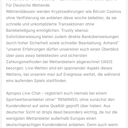
Für Deutsche Wettende
Währenddessen werden Kryptowährungen wie Bitcoin Casinos
ohne Verifizierung sie anbieten diese woche beliebter, da sie
schnelle und unkomplizierte Transaktionen ohne
Bankbeteiligung ermöglichen. Trustly ebenso
Sofortüberweisung bieten zudem direkte Banküberweisungen
durch hoher Sicherheit sowie schneller Bearbeitung. Anhand”
“unserer Erfahrungen dürfen unsereiner euch einen Überblick
über pass away beliebtesten und sichersten
Zahlungsmethoden bei Wettanbietern abgerechnet OASIS
besorgen. Live-Wetten sind ein spannender Aspekt dieses
Wettens, bei unserem man auf Ereignisse wettet, die während
eins laufenden Spiels stattfinden.
Apropos Live-Chat – registriert euch niemals bei einem
Sportwettenanbieter ohne” “REMANSO, ohne zunächst den
Kundendienst auf seine Qualität geprüft über haben. Aus
deutscher Sicht ist drops dead besonders wichtig, da nur die
wenigsten Wettanbieter außerhalb Europas einen
deutschsprachigen Kundendienst anbieten. Denn auch wenn