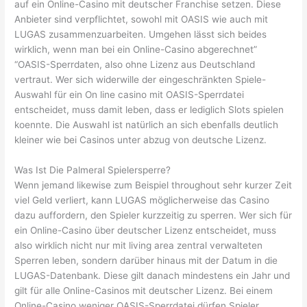
auf ein Online-Casino mit deutscher Franchise setzen. Diese
Anbieter sind verpflichtet, sowohl mit OASIS wie auch mit
LUGAS zusammenzuarbeiten. Umgehen lässt sich beides
wirklich, wenn man bei ein Online-Casino abgerechnet”
“OASIS-Sperrdaten, also ohne Lizenz aus Deutschland
vertraut. Wer sich widerwille der eingeschränkten Spiele-
Auswahl für ein On line casino mit OASIS-Sperrdatei
entscheidet, muss damit leben, dass er lediglich Slots spielen
koennte. Die Auswahl ist natürlich an sich ebenfalls deutlich
kleiner wie bei Casinos unter abzug von deutsche Lizenz.
Was Ist Die Palmeral Spielersperre?
Wenn jemand likewise zum Beispiel throughout sehr kurzer Zeit
viel Geld verliert, kann LUGAS möglicherweise das Casino
dazu auffordern, den Spieler kurzzeitig zu sperren. Wer sich für
ein Online-Casino über deutscher Lizenz entscheidet, muss
also wirklich nicht nur mit living area zentral verwalteten
Sperren leben, sondern darüber hinaus mit der Datum in die
LUGAS-Datenbank. Diese gilt danach mindestens ein Jahr und
gilt für alle Online-Casinos mit deutscher Lizenz. Bei einem
Online-Casino weniger OASIS-Sperrdatei dürfen Spieler