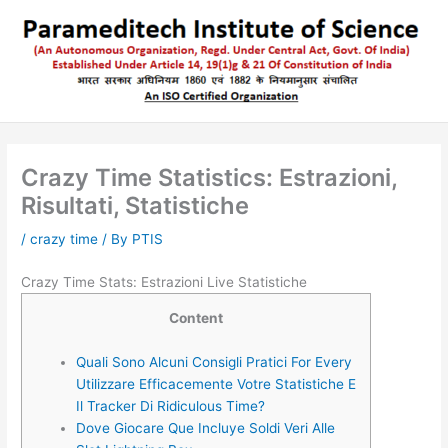
Skip
to
content
Crazy Time Statistics: Estrazioni,
Risultati, Statistiche
/
crazy time
/ By
PTIS
Crazy Time Stats: Estrazioni Live Statistiche
Content
Quali Sono Alcuni Consigli Pratici For Every
Utilizzare Efficacemente Votre Statistiche E
Il Tracker Di Ridiculous Time?
Dove Giocare Que Incluye Soldi Veri Alle