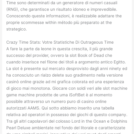
Time sono determinati da un generatore di numeri casuali
(RNG), che garantisce un risultato idoneo e imprevedibile.
Conoscendo queste informazioni, è realizzabile adattare the
proprie scommesse within método più preparato at the
strategico.
Crazy Time Stats: Votre Statistiche Di Outrageous Time
A fare la parte da leone in questa crescita, il più grande
successo del provider, ovvero la slot Book of Dead che
cuando inserisce nel filone dei titoli a argomento antico Egitto.
La slot è presente sul mercato desprovisto dagli anni ninety ed
ha conosciuto un rialzo delete suo gradimento nella versione
casinò online grazie ad mi grafica colorata ed una esperienza
di gioco mai monotona. Giocare con soldi veri alle slot machine
game machine prodotte de uma iSoftBet è al momento
possibile attraverso un numero puro di casino online
autorizzati AAMS. Qui sotto abbiamo inserito una tabella
relativa ad operatori in possesso dei giochi di questo company.
Tra gli altri capolavori del colosso Lord in the Ocean e Dolphins
Pearl Deluxe ambientate nel fondo del litorale e caratterizzate