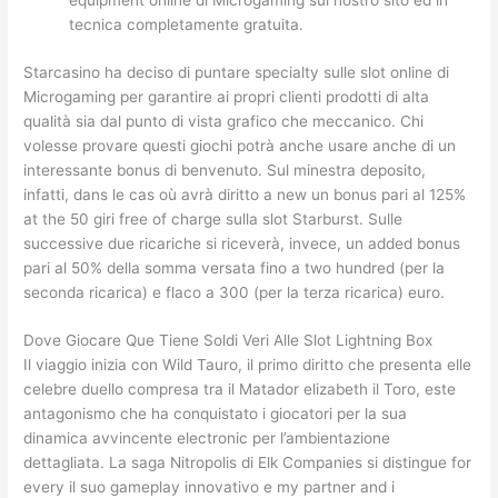
equipment online di Microgaming sul nostro sito ed in
tecnica completamente gratuita.
Starcasino ha deciso di puntare specialty sulle slot online di
Microgaming per garantire ai propri clienti prodotti di alta
qualità sia dal punto di vista grafico che meccanico. Chi
volesse provare questi giochi potrà anche usare anche di un
interessante bonus di benvenuto. Sul minestra deposito,
infatti, dans le cas où avrà diritto a new un bonus pari al 125%
at the 50 giri free of charge sulla slot Starburst. Sulle
successive due ricariche si riceverà, invece, un added bonus
pari al 50% della somma versata fino a two hundred (per la
seconda ricarica) e flaco a 300 (per la terza ricarica) euro.
Dove Giocare Que Tiene Soldi Veri Alle Slot Lightning Box
Il viaggio inizia con Wild Tauro, il primo diritto che presenta elle
celebre duello compresa tra il Matador elizabeth il Toro, este
antagonismo che ha conquistato i giocatori per la sua
dinamica avvincente electronic per l’ambientazione
dettagliata. La saga Nitropolis di Elk Companies si distingue for
every il suo gameplay innovativo e my partner and i