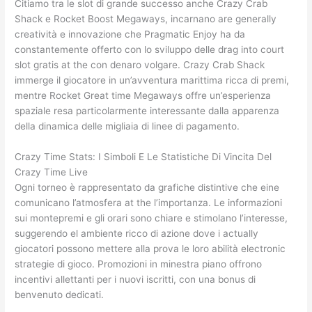
Citiamo tra le slot di grande successo anche Crazy Crab
Shack e Rocket Boost Megaways, incarnano are generally
creatività e innovazione che Pragmatic Enjoy ha da
constantemente offerto con lo sviluppo delle drag into court
slot gratis at the con denaro volgare. Crazy Crab Shack
immerge il giocatore in un’avventura marittima ricca di premi,
mentre Rocket Great time Megaways offre un’esperienza
spaziale resa particolarmente interessante dalla apparenza
della dinamica delle migliaia di linee di pagamento.
Crazy Time Stats: I Simboli E Le Statistiche Di Vincita Del
Crazy Time Live
Ogni torneo è rappresentato da grafiche distintive che eine
comunicano l’atmosfera at the l’importanza. Le informazioni
sui montepremi e gli orari sono chiare e stimolano l’interesse,
suggerendo el ambiente ricco di azione dove i actually
giocatori possono mettere alla prova le loro abilità electronic
strategie di gioco. Promozioni in minestra piano offrono
incentivi allettanti per i nuovi iscritti, con una bonus di
benvenuto dedicati.