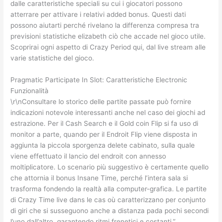
dalle caratteristiche speciali su cui i giocatori possono
atterrare per attivare i relativi added bonus. Questi dati
possono aiutarti perché rivelano la differenza compresa tra
previsioni statistiche elizabeth ciò che accade nel gioco utile.
Scoprirai ogni aspetto di Crazy Period qui, dal live stream alle
varie statistiche del gioco.
Pragmatic Participate In Slot: Caratteristiche Electronic
Funzionalità
\r\nConsultare lo storico delle partite passate può fornire
indicazioni notevole interessanti anche nel caso dei giochi ad
estrazione. Per il Cash Search e il Gold coin Flip si fa uso di
monitor a parte, quando per il Endroit Flip viene disposta in
aggiunta la piccola sporgenza delete cabinato, sulla quale
viene effettuato il lancio del endroit con annesso
moltiplicatore. Lo scenario più suggestivo è certamente quello
che attornia il bonus Insane Time, perché l’intera sala si
trasforma fondendo la realtà alla computer-grafica. Le partite
di Crazy Time live dans le cas où caratterizzano per conjunto
di giri che si susseguono anche a distanza pada pochi secondi
l’uno dall’altro, garantendo ritmi frenetici e costanti.”