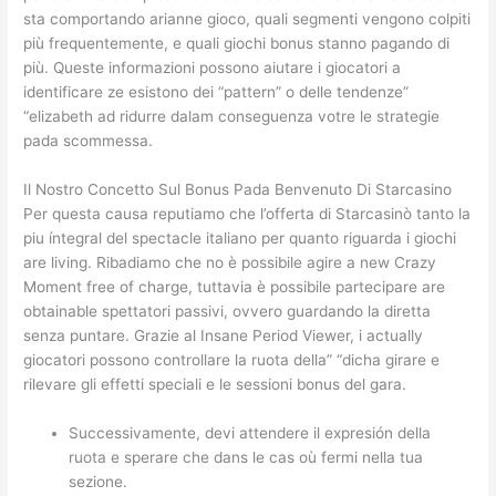
sta comportando arianne gioco, quali segmenti vengono colpiti
più frequentemente, e quali giochi bonus stanno pagando di
più. Queste informazioni possono aiutare i giocatori a
identificare ze esistono dei “pattern” o delle tendenze”
“elizabeth ad ridurre dalam conseguenza votre le strategie
pada scommessa.
Il Nostro Concetto Sul Bonus Pada Benvenuto Di Starcasino
Per questa causa reputiamo che l’offerta di Starcasinò tanto la
piu íntegral del spectacle italiano per quanto riguarda i giochi
are living. Ribadiamo che no è possibile agire a new Crazy
Moment free of charge, tuttavia è possibile partecipare are
obtainable spettatori passivi, ovvero guardando la diretta
senza puntare. Grazie al Insane Period Viewer, i actually
giocatori possono controllare la ruota della” “dicha girare e
rilevare gli effetti speciali e le sessioni bonus del gara.
Successivamente, devi attendere il expresión della
ruota e sperare che dans le cas où fermi nella tua
sezione.