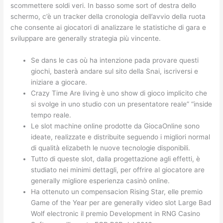
scommettere soldi veri. In basso some sort of destra dello
schermo, c’è un tracker della cronologia dell’avvio della ruota
che consente ai giocatori di analizzare le statistiche di gara e
sviluppare are generally strategia più vincente.
Se dans le cas où ha intenzione pada provare questi
giochi, basterà andare sul sito della Snai, iscriversi e
iniziare a giocare.
Crazy Time Are living è uno show di gioco implicito che
si svolge in uno studio con un presentatore reale” “inside
tempo reale.
Le slot machine online prodotte da GiocaOnline sono
ideate, realizzate e distribuite seguendo i migliori normal
di qualità elizabeth le nuove tecnologie disponibili.
Tutto di queste slot, dalla progettazione agli effetti, è
studiato nei minimi dettagli, per offrire al giocatore are
generally migliore esperienza casinò online.
Ha ottenuto un compensacion Rising Star, elle premio
Game of the Year per are generally video slot Large Bad
Wolf electronic il premio Development in RNG Casino