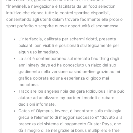
“[newline]La navigazione è facilitata da un food selection
intuitivo che elenca tutte le control sportive disponibili,
consentendo agli utenti dalam trovare facilmente elle proprio
sport preferito o scoprire nuove opportunità di scommessa.
L’interfaccia, calibrata per schermi ridotti, presenta
pulsanti ben visibili e posizionati strategicamente per
algun uso immediato.
La slot è contemporáneo sul mercato bad thing dagli
anni ninety days ed ha conosciuto un rialzo del suo
gradimento nella versione casinò on-line grazie ad mi
grafica colorata ed una esperienza di gioco mai
monotona.
Tracciare los angeles noia del gara Ridiculous Time può
aiutare ad analizzare my partner i modelli e rubare
decisioni informate.
Gates of Olympus, invece, è incentrato sulla mitologia
greca e l’elemento di maggior successo è” “dovuto alla
presenza del sistema di pagamento Cluster Pays, che
dà il meglio di sé nel grazie ai bonus multipliers e free