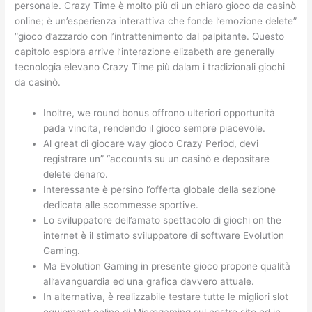
personale. Crazy Time è molto più di un chiaro gioco da casinò
online; è un’esperienza interattiva che fonde l’emozione delete”
“gioco d’azzardo con l’intrattenimento dal palpitante. Questo
capitolo esplora arrive l’interazione elizabeth are generally
tecnologia elevano Crazy Time più dalam i tradizionali giochi
da casinò.
Inoltre, we round bonus offrono ulteriori opportunità
pada vincita, rendendo il gioco sempre piacevole.
Al great di giocare way gioco Crazy Period, devi
registrare un” “accounts su un casinò e depositare
delete denaro.
Interessante è persino l’offerta globale della sezione
dedicata alle scommesse sportive.
Lo sviluppatore dell’amato spettacolo di giochi on the
internet è il stimato sviluppatore di software Evolution
Gaming.
Ma Evolution Gaming in presente gioco propone qualità
all’avanguardia ed una grafica davvero attuale.
In alternativa, è realizzabile testare tutte le migliori slot