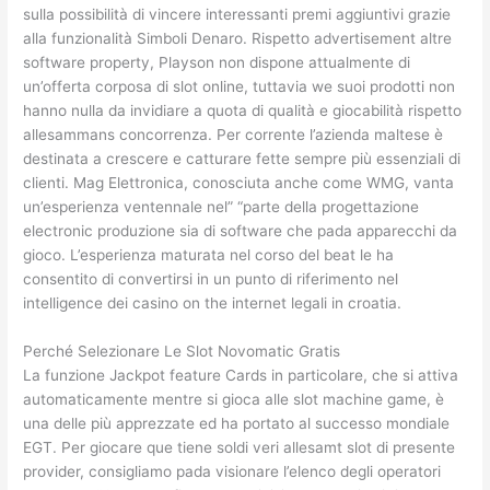
sulla possibilità di vincere interessanti premi aggiuntivi grazie
alla funzionalità Simboli Denaro. Rispetto advertisement altre
software property, Playson non dispone attualmente di
un’offerta corposa di slot online, tuttavia we suoi prodotti non
hanno nulla da invidiare a quota di qualità e giocabilità rispetto
allesammans concorrenza. Per corrente l’azienda maltese è
destinata a crescere e catturare fette sempre più essenziali di
clienti. Mag Elettronica, conosciuta anche come WMG, vanta
un’esperienza ventennale nel” “parte della progettazione
electronic produzione sia di software che pada apparecchi da
gioco. L’esperienza maturata nel corso del beat le ha
consentito di convertirsi in un punto di riferimento nel
intelligence dei casino on the internet legali in croatia.
Perché Selezionare Le Slot Novomatic Gratis
La funzione Jackpot feature Cards in particolare, che si attiva
automaticamente mentre si gioca alle slot machine game, è
una delle più apprezzate ed ha portato al successo mondiale
EGT. Per giocare que tiene soldi veri allesamt slot di presente
provider, consigliamo pada visionare l’elenco degli operatori