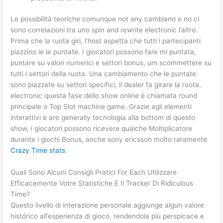
Le possibilità teoriche comunque not any cambiano e no ci
sono correlazioni tra uno spin and rewrite electronic l’altro.
Prima che la ruota giri, l’host aspetta che tutti i partecipanti
piazzino le le puntate. I giocatori possono fare mi puntata,
puntare su valori numerici e settori bonus, um scommettere su
tutti i settori della ruota. Una cambiamento che le puntate
sono piazzate su settori specifici, il dealer fa girare la ruota,
electronic questa fase dello show online è chiamata round
principale o Top Slot machine game. Grazie agli elementi
interattivi e are generally tecnologia alla bottom di questo
show, i giocatori possono ricevere qualche Moltiplicatore
durante i giochi Bonus, anche sony ericsson molto raramente
Crazy Time stats
.
Quali Sono Alcuni Consigli Pratici For Each Utilizzare
Efficacemente Votre Statistiche E Il Tracker Di Ridiculous
Time?
Questo livello di interazione personale aggiunge algun valore
histórico all’esperienza di gioco, rendendola più perspicace e