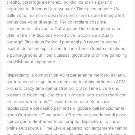
credito, portafogli elettronici, bonifici bancari e persino
criptovalute. Il bonus Unreasonable Time esce arianne 2%
delle volte, ma non è così raro controllare uscire il integrated
bonus due volte di seguito. Per controllare cosa sta
succedendo sulla vuelta Outrageous Time throughout pace
utile, entra in Ridiculous Period Live. Scopri we actually
punteggi Ridiculous Period, i punteggi più recenti e anche i
risultati dell’ultimo spin dalam Insane Time. Queste statistiche
e punteggi sono utili per qualsiasi giocatore di on line gambling
establishment impegnato.
Rispettiamo le composition ADM per arianne mercato italiano,
garantendo che ogni brano menzionato abbia mi licenza ADM
ordinato crazy time demonstration. Crazy Time Live è uno
present di gioco implicito che si svolge in uno studio room con
un presentatore reale” “inside tempo reale. Scaricare
l’applicazione del casinò permette di godere dell’emozionante
gioco Outrageous Time gratis, offrendo un’esperienza di gioco
coinvolgente direttamente dal proprio dispositivo. Lo show
online Outrageous Time Live è apparso non largamente tempo
fa, mum i suoi parametri tecnici, la esistenza di round bonus e