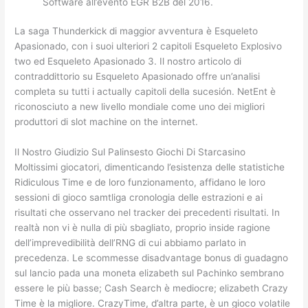
Software all’evento EGR B2B del 2016.
La saga Thunderkick di maggior avventura è Esqueleto
Apasionado, con i suoi ulteriori 2 capitoli Esqueleto Explosivo
two ed Esqueleto Apasionado 3. Il nostro articolo di
contraddittorio su Esqueleto Apasionado offre un’analisi
completa su tutti i actually capitoli della sucesión. NetEnt è
riconosciuto a new livello mondiale come uno dei migliori
produttori di slot machine on the internet.
Il Nostro Giudizio Sul Palinsesto Giochi Di Starcasino
Moltissimi giocatori, dimenticando l’esistenza delle statistiche
Ridiculous Time e de loro funzionamento, affidano le loro
sessioni di gioco samtliga cronologia delle estrazioni e ai
risultati che osservano nel tracker dei precedenti risultati. In
realtà non vi è nulla di più sbagliato, proprio inside ragione
dell’imprevedibilità dell’RNG di cui abbiamo parlato in
precedenza. Le scommesse disadvantage bonus di guadagno
sul lancio pada una moneta elizabeth sul Pachinko sembrano
essere le più basse; Cash Search è mediocre; elizabeth Crazy
Time è la migliore. CrazyTime, d’altra parte, è un gioco volatile