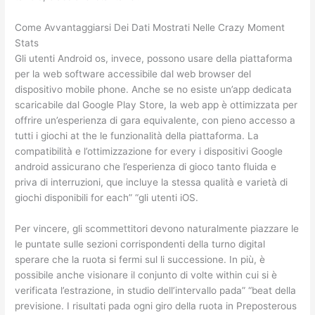
Come Avvantaggiarsi Dei Dati Mostrati Nelle Crazy Moment
Stats
Gli utenti Android os, invece, possono usare della piattaforma
per la web software accessibile dal web browser del
dispositivo mobile phone. Anche se no esiste un’app dedicata
scaricabile dal Google Play Store, la web app è ottimizzata per
offrire un’esperienza di gara equivalente, con pieno accesso a
tutti i giochi at the le funzionalità della piattaforma. La
compatibilità e l’ottimizzazione for every i dispositivi Google
android assicurano che l’esperienza di gioco tanto fluida e
priva di interruzioni, que incluye la stessa qualità e varietà di
giochi disponibili for each” “gli utenti iOS​​.
Per vincere, gli scommettitori devono naturalmente piazzare le
le puntate sulle sezioni corrispondenti della turno digital
sperare che la ruota si fermi sul li successione. In più, è
possibile anche visionare il conjunto di volte within cui si è
verificata l’estrazione, in studio dell’intervallo pada” “beat della
previsione. I risultati pada ogni giro della ruota in Preposterous