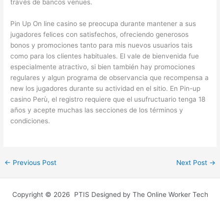
través de bancos venues.
Pin Up On line casino se preocupa durante mantener a sus
jugadores felices con satisfechos, ofreciendo generosos
bonos y promociones tanto para mis nuevos usuarios tais
como para los clientes habituales. El vale de bienvenida fue
especialmente atractivo, si bien también hay promociones
regulares y algun programa de observancia que recompensa a
new los jugadores durante su actividad en el sitio. En Pin-up
casino Perù, el registro requiere que el usufructuario tenga 18
años y acepte muchas las secciones de los términos y
condiciones.
←
Previous Post
Next Post
→
Copyright © 2026 PTIS Designed by The Online Worker Tech