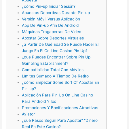
Apuesta?
¿cómo Pin-up Iniciar Sesión?
Apuestas Deportivas Durante Pin-up
Versión Móvil Versus Aplicación
App De Pin-up Afin De Android
Máquinas Tragaperras De Video
Apostar Sobre Deportes Virtuales
¿a Partir De Qué Edad Se Puede Hacer El
Juego En El On Line Casino Pin Up?
¿qué Puedes Encontrar Sobre Pin Up
Gambling Establishment?
Compatibilidad Total Con Móviles
Límites Sumado A Tiempo De Retiro
¿cómo Empezar Some Sort Of Apostar En
Pin-up?
Aplicación Para Pin Up On Line Casino
Para Android Y Ios
Promociones Y Bonificaciones Atractivas
Aviator
¿qué Pasos Seguir Para Apostar” “Dinero
Real En Este Casino?