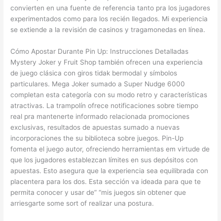
convierten en una fuente de referencia tanto pra los jugadores
experimentados como para los recién llegados. Mi experiencia
se extiende a la revisión de casinos y tragamonedas en línea.
Cómo Apostar Durante Pin Up: Instrucciones Detalladas
Mystery Joker y Fruit Shop también ofrecen una experiencia
de juego clásica con giros tidak bermodal y símbolos
particulares. Mega Joker sumado a Super Nudge 6000
completan esta categoría con su modo retro y características
atractivas. La trampolín ofrece notificaciones sobre tiempo
real pra mantenerte informado relacionada promociones
exclusivas, resultados de apuestas sumado a nuevas
incorporaciones the su biblioteca sobre juegos. Pin-Up
fomenta el juego autor, ofreciendo herramientas em virtude de
que los jugadores establezcan límites en sus depósitos con
apuestas. Esto asegura que la experiencia sea equilibrada con
placentera para los dos. Esta sección va ideada para que te
permita conocer y usar de” “mis juegos sin obtener que
arriesgarte some sort of realizar una postura.