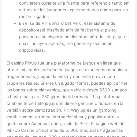
convierten durante una fuente para referencia tanto em
virtude de los jugadores experimentados como para los
recién llegados.
En el se de Pin upward bet Perú, este sistema de
depósito está diseñado afin de facilitarte el pleito,
poniendo a su disposición distintos métodos de pago os
quais incluyen además, are generally opción en
criptodivisas.
El casino PinUp fue una plataforma de juegos en línea que
ofrece mi amplia variedad de juegos de azar, como máquinas
tragamonedas, juegos de mesa y opciones en vivo con
crupieres reales. Si eres un jugador forma, puedes aplicar the
los bonos sobre bienvenida, que vehicle desde $500 sumado
a hasta más para 250 giros tidak bermodal. La plataforma
también te permite jugar con dinero genuine o ficticio, en la
versión sobre demostración. Pin Way up es un gambling
establishment en línea internacional muy popular entre la
gente sobre América Latina, incluido Perú. El pagina web de
Pin-Up Casino ofrece más de 5. 000 máquinas tragaperras