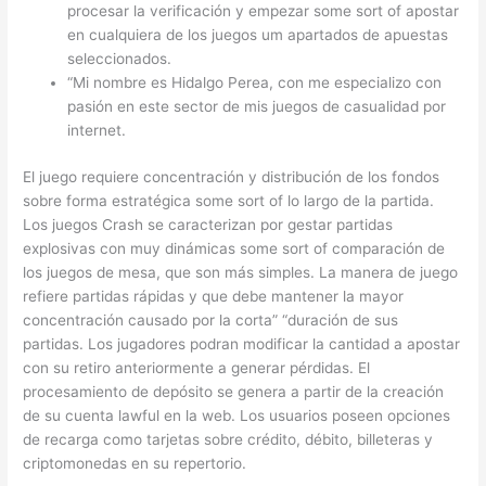
procesar la verificación y empezar some sort of apostar
en cualquiera de los juegos um apartados de apuestas
seleccionados.
“Mi nombre es Hidalgo Perea, con me especializo con
pasión en este sector de mis juegos de casualidad por
internet.
El juego requiere concentración y distribución de los fondos
sobre forma estratégica some sort of lo largo de la partida.
Los juegos Crash se caracterizan por gestar partidas
explosivas con muy dinámicas some sort of comparación de
los juegos de mesa, que son más simples. La manera de juego
refiere partidas rápidas y que debe mantener la mayor
concentración causado por la corta” “duración de sus
partidas. Los jugadores podran modificar la cantidad a apostar
con su retiro anteriormente a generar pérdidas. El
procesamiento de depósito se genera a partir de la creación
de su cuenta lawful en la web. Los usuarios poseen opciones
de recarga como tarjetas sobre crédito, débito, billeteras y
criptomonedas en su repertorio.