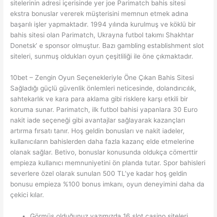
sitelerinin adresi içerisinde yer joe Parimatch bahis sitesi
ekstra bonuslar vererek müşterisini memnun etmek adına
başarılı işler yapmaktadır. 1994 yılında kurulmuş ve köklü bir
bahis sitesi olan Parimatch, Ukrayna futbol takımı Shakhtar
Donetsk’ e sponsor olmuştur. Bazı gambling establishment slot
siteleri, sunmuş oldukları oyun çeşitliliği ile öne çıkmaktadır.
10bet – Zengin Oyun Seçenekleriyle Öne Çıkan Bahis Sitesi
Sağladığı güçlü güvenlik önlemleri neticesinde, dolandırıcılık,
sahtekarlık ve kara para aklama gibi risklere karşı etkili bir
koruma sunar. Parimatch, ilk futbol bahisi yapanlara 30 Euro
nakit iade seçeneği gibi avantajlar sağlayarak kazançları
artırma fırsatı tanır. Hoş geldin bonusları ve nakit iadeler,
kullanıcıların bahislerden daha fazla kazanç elde etmelerine
olanak sağlar. Betivo, bonuslar konusunda oldukça cömerttir
empieza kullanıcı memnuniyetini ön planda tutar. Spor bahisleri
severlere özel olarak sunulan 500 TL’ye kadar hoş geldin
bonusu empieza %100 bonus imkanı, oyun deneyimini daha da
çekici kılar.
Görmüş olduğunuz yazımızda 16 slot casino siteleri