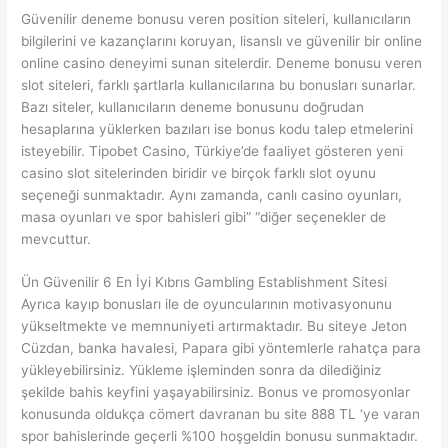
Güvenilir deneme bonusu veren position siteleri, kullanıcıların
bilgilerini ve kazançlarını koruyan, lisanslı ve güvenilir bir online
online casino deneyimi sunan sitelerdir. Deneme bonusu veren
slot siteleri, farklı şartlarla kullanıcılarına bu bonusları sunarlar.
Bazı siteler, kullanıcıların deneme bonusunu doğrudan
hesaplarına yüklerken bazıları ise bonus kodu talep etmelerini
isteyebilir. Tipobet Casino, Türkiye’de faaliyet gösteren yeni
casino slot sitelerinden biridir ve birçok farklı slot oyunu
seçeneği sunmaktadır. Aynı zamanda, canlı casino oyunları,
masa oyunları ve spor bahisleri gibi” “diğer seçenekler de
mevcuttur.
Ün Güvenilir 6 En İyi Kıbrıs Gambling Establishment Sitesi
Ayrıca kayıp bonusları ile de oyuncularının motivasyonunu
yükseltmekte ve memnuniyeti artırmaktadır. Bu siteye Jeton
Cüzdan, banka havalesi, Papara gibi yöntemlerle rahatça para
yükleyebilirsiniz. Yükleme işleminden sonra da dilediğiniz
şekilde bahis keyfini yaşayabilirsiniz. Bonus ve promosyonlar
konusunda oldukça cömert davranan bu site 888 TL ‘ye varan
spor bahislerinde geçerli %100 hoşgeldin bonusu sunmaktadır.