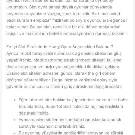
oyunları tercih ederseniz edin, daima sorumlu oynamayı
unutmayın. Slot oyna şansa dayalı oyunlar dünyasında
heyecan arayanların vazgeçilmez tercihidir. Slot makineleri
basit kuralları empieza” “hızlı tempolarıyla oyunculara eğlenceli
anlar sunar. Bu oyunlar, genellikle bir dizi dönen makaradan
oluşur ve makaraların belirli kombinasyonlarla durması beklenir.
En Iyi Slot Sitelerinde Hangi Oyun Seçenekleri Bulunur?
Ayrıca, mobil tarayıcınızı kullanarak ag casino sitelerine giriş
yapabilirsiniz. Mobil gambling establishment siteleri, kullanıcı
dostu arayüzleri ve hızlı oyun seçenekleri ile dikkat çekiyor.
Casino slot siteleri adresleri güncel olarak the girl dönem
değişme gösterebiliyor. İllegal hizmet verilmesi dolayısıyla
güvenilir online casino siteleri giriş adreslerini değiştirecektir.
Eğer internet site hakkında şüpheleriniz mevcut ise bahis
forumlarında, Supertotobet hakkında açılmış başlıklara
göz atabilirsiniz.
Ayrıca casino sitelerinin sunduğu bonusları kullanmak
suretiyle kazancınızı artırabilirsiniz.
Bu oyunlar, yüzyıllardır popülerliğini koruyan ve sürekli