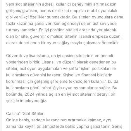
yeni slot sitelerinin adresi, kullanıcı deneyimini artırmak için
gelişmiş grafikler, bonus özellikleri empieza mobil uyumluluk
gibi yenilikçi özellikler sunmaktadır. Bu siteler, oyunculara daha
fazla kazanma şansı verirken eğlenceyi de en üst seviyede
tutmayı amaçlar. En iyi position siteleri arasında yer alacak
olan bir site, güvenilir olmalıdır. Sitenin lisanslı empieza düzenli
olarak denetlenen bir oyun sağlayıcısıyla çalışması önemlidir.
Güvenlik ve lisanslama, en iyi casino sitelerinin en önemli
yönlerinden biridir. Lisanslı ve düzenli olarak denetlenen bu
siteler, adil oyun uygulamaları ve şeffaf işlem politikaları ile
kullanıcıların güvenini kazanır. Kişisel ve finansal bilgilerin
korunması için gelişmiş şifreleme teknolojileri kullanılır, bu da
kullanıcıların gönül rahatlığıyla oyun oynamalarını sağlar. Bu
bölümde, 2024 yılında açılan en iyi slot sitelerini detaylı bir
şekilde inceleyeceğiz.
Casino” “Slot Siteleri
Online bahis, sadece kazancınızı artırmakla kalmaz, aynı
zamanda keyifli bir atmosferde bahis yapma şansı tanır. Geniş