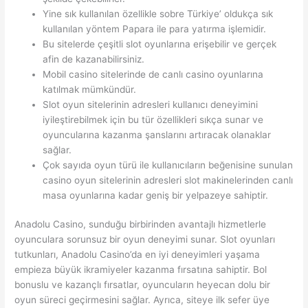
Yine sık kullanılan özellikle sobre Türkiye’ oldukça sık
kullanılan yöntem Papara ile para yatırma işlemidir.
Bu sitelerde çeşitli slot oyunlarına erişebilir ve gerçek
afin de kazanabilirsiniz.
Mobil casino sitelerinde de canlı casino oyunlarına
katılmak mümkündür.
Slot oyun sitelerinin adresleri kullanıcı deneyimini
iyileştirebilmek için bu tür özellikleri sıkça sunar ve
oyuncularına kazanma şanslarını artıracak olanaklar
sağlar.
Çok sayıda oyun türü ile kullanıcıların beğenisine sunulan
casino oyun sitelerinin adresleri slot makinelerinden canlı
masa oyunlarına kadar geniş bir yelpazeye sahiptir.
Anadolu Casino, sunduğu birbirinden avantajlı hizmetlerle
oyunculara sorunsuz bir oyun deneyimi sunar. Slot oyunları
tutkunları, Anadolu Casino’da en iyi deneyimleri yaşama
empieza büyük ikramiyeler kazanma fırsatına sahiptir. Bol
bonuslu ve kazançlı fırsatlar, oyuncuların heyecan dolu bir
oyun süreci geçirmesini sağlar. Ayrıca, siteye ilk sefer üye