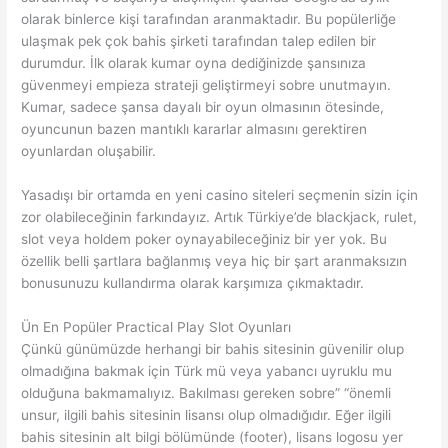
olarak binlerce kişi tarafından aranmaktadır. Bu popülerliğe
ulaşmak pek çok bahis şirketi tarafından talep edilen bir
durumdur. İlk olarak kumar oyna dediğinizde şansınıza
güvenmeyi empieza strateji geliştirmeyi sobre unutmayın.
Kumar, sadece şansa dayalı bir oyun olmasının ötesinde,
oyuncunun bazen mantıklı kararlar almasını gerektiren
oyunlardan oluşabilir.
Yasadışı bir ortamda en yeni casino siteleri seçmenin sizin için
zor olabileceğinin farkındayız. Artık Türkiye’de blackjack, rulet,
slot veya holdem poker oynayabileceğiniz bir yer yok. Bu
özellik belli şartlara bağlanmış veya hiç bir şart aranmaksızın
bonusunuzu kullandırma olarak karşımıza çıkmaktadır.
Ün En Popüler Practical Play Slot Oyunları
Çünkü günümüzde herhangi bir bahis sitesinin güvenilir olup
olmadığına bakmak için Türk mü veya yabancı uyruklu mu
olduğuna bakmamalıyız. Bakılması gereken sobre” “önemli
unsur, ilgili bahis sitesinin lisansı olup olmadığıdır. Eğer ilgili
bahis sitesinin alt bilgi bölümünde (footer), lisans logosu yer