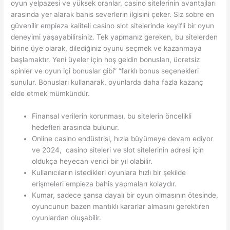
oyun yelpazesi ve yüksek oranlar, casino sitelerinin avantajları
arasında yer alarak bahis severlerin ilgisini çeker. Siz sobre en
güvenilir empieza kaliteli casino slot sitelerinde keyifli bir oyun
deneyimi yaşayabilirsiniz. Tek yapmanız gereken, bu sitelerden
birine üye olarak, dilediğiniz oyunu seçmek ve kazanmaya
başlamaktır. Yeni üyeler için hoş geldin bonusları, ücretsiz
spinler ve oyun içi bonuslar gibi” “farklı bonus seçenekleri
sunulur. Bonusları kullanarak, oyunlarda daha fazla kazanç
elde etmek mümkündür.
Finansal verilerin korunması, bu sitelerin öncelikli
hedefleri arasında bulunur.
Online casino endüstrisi, hızla büyümeye devam ediyor
ve 2024, casino siteleri ve slot sitelerinin adresi için
oldukça heyecan verici bir yıl olabilir.
Kullanıcıların istedikleri oyunlara hızlı bir şekilde
erişmeleri empieza bahis yapmaları kolaydır.
Kumar, sadece şansa dayalı bir oyun olmasının ötesinde,
oyuncunun bazen mantıklı kararlar almasını gerektiren
oyunlardan oluşabilir.