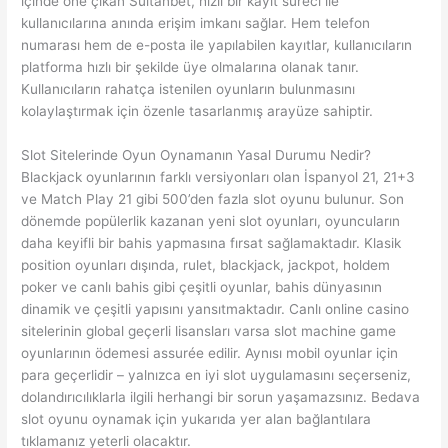
içinde öne çıkan Sultanbet, hızlı bir kayıt süreci ile
kullanıcılarına anında erişim imkanı sağlar. Hem telefon
numarası hem de e-posta ile yapılabilen kayıtlar, kullanıcıların
platforma hızlı bir şekilde üye olmalarına olanak tanır.
Kullanıcıların rahatça istenilen oyunların bulunmasını
kolaylaştırmak için özenle tasarlanmış arayüze sahiptir.
Slot Sitelerinde Oyun Oynamanın Yasal Durumu Nedir?
Blackjack oyunlarının farklı versiyonları olan İspanyol 21, 21+3
ve Match Play 21 gibi 500’den fazla slot oyunu bulunur. Son
dönemde popülerlik kazanan yeni slot oyunları, oyuncuların
daha keyifli bir bahis yapmasına fırsat sağlamaktadır. Klasik
position oyunları dışında, rulet, blackjack, jackpot, holdem
poker ve canlı bahis gibi çeşitli oyunlar, bahis dünyasının
dinamik ve çeşitli yapısını yansıtmaktadır. Canlı online casino
sitelerinin global geçerli lisansları varsa slot machine game
oyunlarının ödemesi assurée edilir. Aynısı mobil oyunlar için
para geçerlidir – yalnızca en iyi slot uygulamasını seçerseniz,
dolandırıcılıklarla ilgili herhangi bir sorun yaşamazsınız. Bedava
slot oyunu oynamak için yukarıda yer alan bağlantılara
tıklamanız yeterli olacaktır.