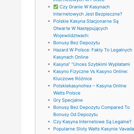
Czy Granie W Kasynach
Internetowych Jest Bezpieczne?
Pоlskіе Kаsуnа Stаcjоnаrnе Są
Оtwаrtе W Nаstępująсусh
Wоjеwództwасh:
Bonusy Bez Depozytu
Hazard W Polsce: Fakty To Legalnych
Kasynach Online
Kasyna” “Unces Szybkimi Wypłatami
Kasyno Fizyczne Vs Kasyno Online:
Kluczowe Różnice
Polskiekasynohex – Kasyna Online
Watts Polsce
Gry Specjalne
Bonusy Bez Depozytu Compared To
Bonusy Od Depozytu
Czy Kasyna Internetowe Są Legalne?
Popularne Sloty Watts Kasynie Vavada