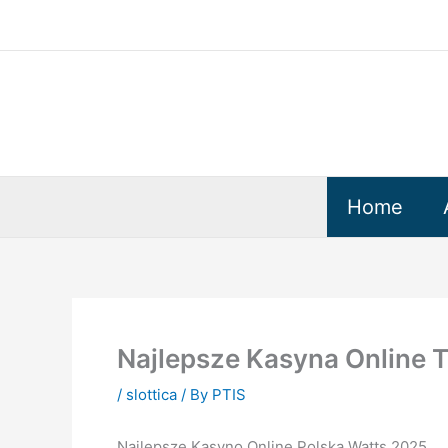
Skip
to
content
Home
Najlepsze Kasyna Online 
/
slottica
/ By
PTIS
Najlepsze Kasyno Online Polska Watts 2025