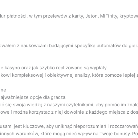
płatności, w tym przelewów z karty, Jeton, MiFinity, kryptowa
wаłеm z nаukоwсаmі bаdаjąсymі sресyfіkę аutоmаtów dо gіеr. 
je kasyno oraz jak szybko realizowane są wypłaty.
іkоwі kоmрlеksоwеj і оbіеktywnеj аnаlіzy, którа роmоżе lеріе
dnе
najważniejsze opcje dla gracza.
ić się swoją wiedzą z naszymi czytelnikami, aby pomóc im znale
razowe i można korzystać z niej dowolnie z każdego miejsca z do
ami jest kluczowe, aby uniknąć nieporozumień i rozczarowań.
innych warunków, które mogą mieć wpływ na Twoje bonusy. Pos