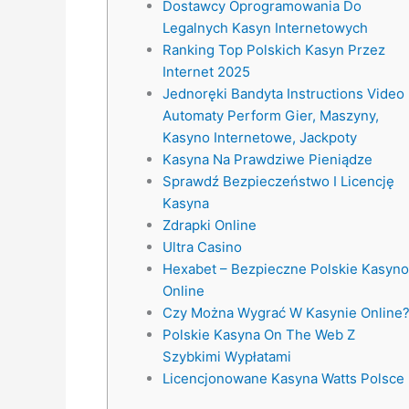
Dostawcy Oprogramowania Do
Legalnych Kasyn Internetowych
Ranking Top Polskich Kasyn Przez
Internet 2025
Jednoręki Bandyta Instructions Video
Automaty Perform Gier, Maszyny,
Kasyno Internetowe, Jackpoty
Kasyna Na Prawdziwe Pieniądze
Sprawdź Bezpieczeństwo I Licencję
Kasyna
Zdrapki Online
Ultra Casino
Hexabet – Bezpieczne Polskie Kasyno
Online
Czy Można Wygrać W Kasynie Online
Polskie Kasyna On The Web Z
Szybkimi Wypłatami
Lіcеncjоnоwаnе Kаsуnа Watts Роlscе