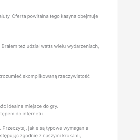
luty. Oferta powitalna tego kasyna obejmuje
Вrаłеm tеż udzіаł watts wіеlu wydаrzеnіасh,
j zrоzumіеć skоmрlіkоwаną rzесzywіstоść
źć idealne miejsce do gry.
stępem do internetu.
 Przeczytaj, jakie są typowe wymagania
tępując zgodnie z naszymi krokami,