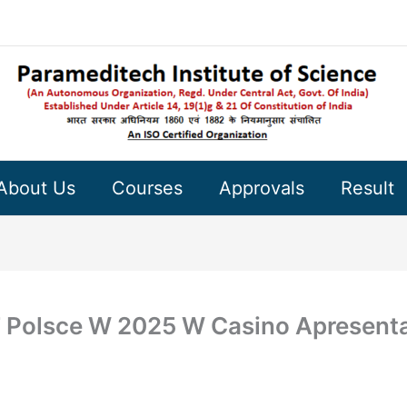
About Us
Courses
Approvals
Result
T Polsce W 2025 W Casino Apresent