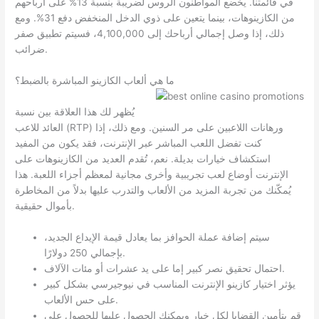
في قائمتنا. يخضع المواطنون الروس لضريبة بنسبة 13% على أرباحهم
من الكازينوهات، بينما يتعين على ذوي الدخل المنخفض دفع 31%. ومع
ذلك، إذا وصل إجمالي أرباحك إلى 4,100,000، فسيتم تطبيق صفر
ضرائب.
ما هي ألعاب الكازينو المباشرة بالضبط؟
يُظهر لك هذا العلاقة بين نسبة
العائد للاعب (RTP) ورهانات اللاعبين على مر السنين. ومع ذلك، إذا
كنت تفضل اللعب المباشر عبر الإنترنت، فقد يكون من المفيد
استكشاف خيارات بديلة. نعم، تُقدم العديد من الكازينوهات على
الإنترنت أوضاع لعب تجريبية وأخرى مجانية لمعظم أجزاء اللعبة. هذا
يُمكّنك من تجربة المزيد من الألعاب والتدرب عليها بدلاً من المخاطرة
بأموال حقيقية.
سيتم إضافة عملة الحوافز بما يعادل قيمة الإيداع الجديد،
بإجمالي 250 دولارًا.
احتمال تحقيق نصر كبير إما على يد عشرات أو مئات الآلاف.
يؤثر اختيار كازينو الإنترنت المناسب في نيوجيرسي بشكل كبير
على حس الألعاب.
قم بتأمين القضايا لكل خيار ويمكنك الحصول عليها للحصول على