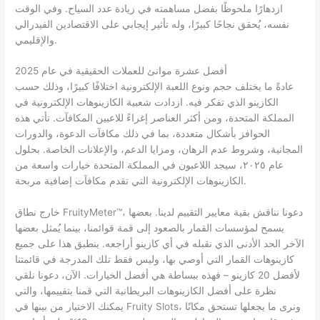
ازدهارًا ملحوظًا بفضل مساهمته في زيادة عدد السياح. وفي الوقت
نفسه، يُحقق نجاحًا كبيرًا، وله تأثير إيجابي على الاقتصادين الفيدرالي
والإقليمي.
أفضل عشرة موانئ للعملات الحقيقية في عام 2025
عادةً ما يختلف حجم ونوع اللعبة الإلكترونية اختلافًا كبيرًا، وذلك حسب
الكازينو الذي تفكر فيه. ازدادت شعبية الكازينوهات الإلكترونية في
المملكة المتحدة، ومن أكثر العناصر إغراءً للاعبين المكافآت. تأتي هذه
الحوافز بأشكال متعددة، بما في ذلك مكافآت الدعوة، والدورات
المجانية، وشروط عدم الرهان، ومزايا الدعم، والإعلانات الخاصة. بحلول
عام ٢٠٢٥، سيجد اللاعبون في المملكة المتحدة خيارات واسعة من
الكازينوهات الإلكترونية التي تقدم مكافآت إضافية مربحة.
خارج نطاق FruityMeter™، دعونا نناقش بقية معايير التقييم لدينا. بعضها
يسمح لمؤسسات القمار بالصعود إلى قمة قوائمنا، بينما يُمثل بعضها
الآخر الحد الأدنى الذي نقبله في أي كازينو أراجعه. ينطبق هذا على جميع
كازينوهات القمار التي أوصي بها، وليس فقط تلك المدرجة في قائمتنا
لأفضل 20 كازينو – فهذه ببساطة هي أفضل الخيارات. الآن، دعونا نلقي
نظرة على أفضل الكازينوهات البريطانية التي قمنا بتقييمها، والتي
يمكنك الاختيار من بينها في Fruity Slots، ونرى ما يجعلها تستحق مكانًا