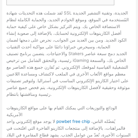
لقد شملت هذه التحديثات شهادة SSL الجديدة، وتقنية التشفير الجديدة
المُستخدمة في الموقع، وموقع الخوادم الجديد، والحماية الكاملة لنظام
الاستضافة الخاص بك. ويتم التركيز بشكل خاص على كيفية حماية
أفضل الكازينوهات الإلكترونية لحسابك، بالإضافة إلى صعوبة إنشاء
الكود الجديد. ومن بين العديد من الجوانب، نحرص على دمجها لضمان
الحماية، وسيحرص خبراؤنا دائمًا على مواكبة أحدث التقنيات
والاحتياجات.
يتضمن برنامج تصنيف Stakers الجديد دمج سبعة عناصر
رئيسية، والتحقق الشامل من ترخيص iGaming الخاص بك، والسمعة
التشغيلية القياسية لموقعك الإلكتروني. ثم تُقارن جميع هذه العناصر مع
معظم مواقع الألعاب الأخرى في الملعب لاكتشاف ومساعدة اللاعبين
على اختيار الكازينو الإلكتروني المناسب في أستراليا. ولتوفير تصنيفات
موثوقة وحقيقية لأفضل الكازينوهات الإلكترونية، يتم فحص جميع عناصر
رئيسية ومناقشتها بانتظام.
الودائع والتوزيعات التي يمكنك القيام بها على مواقع الكازينوهات
الأمريكية
يُفضّله الناس،
powbet free chip
لا يوجد موقع إلكتروني واحد
فالمراهنات، بالإضافة إلى منتجعات الكازينو الفاخرة التي افتُتحت في
السنوات الأخيرة، تُعدّ من عوامل الجذب. يشهد قطاع المقامرة في البلاد