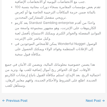
جنب مع الانخفاضات اليومية أو الانخفاضات الإضافية.
تقدم بعض مؤسسات المقامرة بسخاء دورات مجانية بنسبة 100
بالمائة ضمن حزمة المكافآت الترحيبية الخاصة بها أو كعرض
ترويجي منفصل للمشاركين المحددين.
يعد كازينو Stardust Gambling enterprise واحدًا من أقدم
الكازينوهات على الإنترنت، وهو مشهور بمجموعة واسعة من
الموانئ المفضلة والجوائز الكبرى ويمكنك الاستمتاع بأفضل لعبة
وكيل مباشر على الإنترنت.
يمكن للأشخاص الموجودين في Wonderful Nugget الوصول
إلى الإعلانات المنتظمة وفوائد الولاء ويمكنك الحصول على
مكافأة قبول سخية.
هذا يضمن خصوصية معلوماتك المالية، ويضمن لك الأمان في جميع
الأوقات. تُتيح لك الحوافز ربح أموال إضافية للعب بها، وتزيد من
احتمالية الربح. بعد الإيداع، استلم مكافأة القبول باتباع إرشادات الكازينو
الجديدة. اطلع على الشروط والأحكام الجديدة، وافهم معايير الرهان،
وستتأهل للعب.
←
Previous Post
Next Post
→