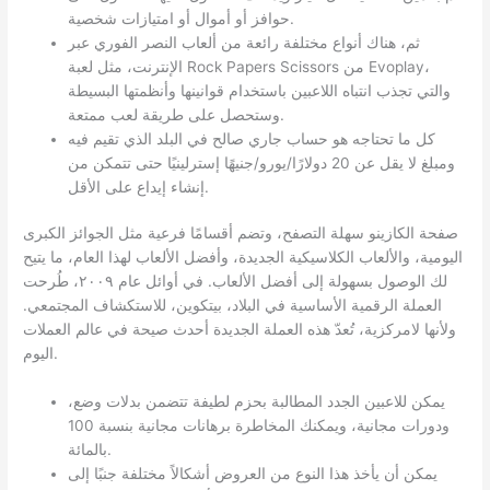
حوافز أو أموال أو امتيازات شخصية.
ثم، هناك أنواع مختلفة رائعة من ألعاب النصر الفوري عبر
الإنترنت، مثل لعبة Rock Papers Scissors من Evoplay،
والتي تجذب انتباه اللاعبين باستخدام قوانينها وأنظمتها البسيطة
وستحصل على طريقة لعب ممتعة.
كل ما تحتاجه هو حساب جاري صالح في البلد الذي تقيم فيه
ومبلغ لا يقل عن 20 دولارًا/يورو/جنيهًا إسترلينيًا حتى تتمكن من
إنشاء إيداع على الأقل.
صفحة الكازينو سهلة التصفح، وتضم أقسامًا فرعية مثل الجوائز الكبرى
اليومية، والألعاب الكلاسيكية الجديدة، وأفضل الألعاب لهذا العام، ما يتيح
لك الوصول بسهولة إلى أفضل الألعاب. في أوائل عام ٢٠٠٩، طُرحت
العملة الرقمية الأساسية في البلاد، بيتكوين، للاستكشاف المجتمعي.
ولأنها لامركزية، تُعدّ هذه العملة الجديدة أحدث صيحة في عالم العملات
اليوم.
يمكن للاعبين الجدد المطالبة بحزم لطيفة تتضمن بدلات وضع،
ودورات مجانية، ويمكنك المخاطرة برهانات مجانية بنسبة 100
بالمائة.
يمكن أن يأخذ هذا النوع من العروض أشكالاً مختلفة جنبًا إلى