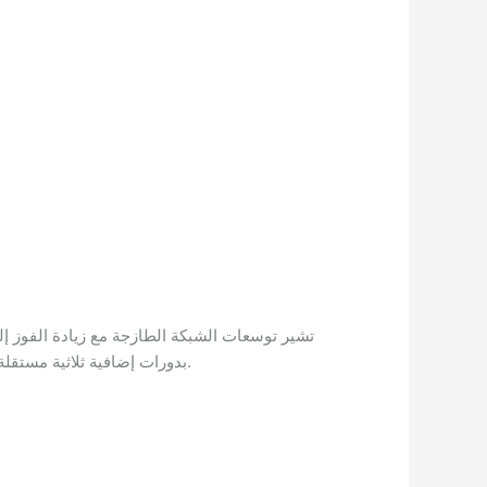
تشير توسعات الشبكة الطازجة مع زيادة الفوز إل
بدورات إضافية ثلاثية مستقلة مع إمكانات رابحة ضخمة. ملون لتجربة شعارات الائتمان ، القيثارة الذهبية ، جرة يونانية ، وقد تظهر غريفين على شبكة رمز 5×3.