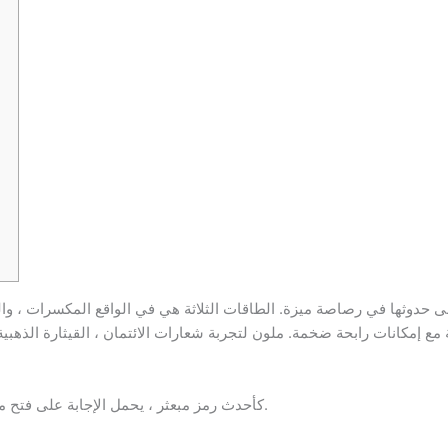
ى حدوثها في رصاصة ميزة. الطاقات الثلاثة هي في الواقع المكسرات ، والج
يعمل المعبد الأحدث بعيدًا عن Zeus كأحدث رمز مبعثر ، يحمل الإجابة على فتح ميزات حوافز اللعبة.