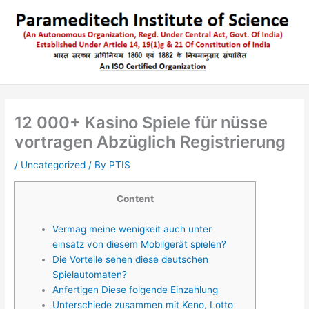
Skip
to
content
12 000+ Kasino Spiele für nüsse
vortragen Abzüglich Registrierung
/
Uncategorized
/ By
PTIS
Content
Vermag meine wenigkeit auch unter
einsatz von diesem Mobilgerät spielen?
Die Vorteile sehen diese deutschen
Spielautomaten?
Anfertigen Diese folgende Einzahlung
Unterschiede zusammen mit Keno, Lotto