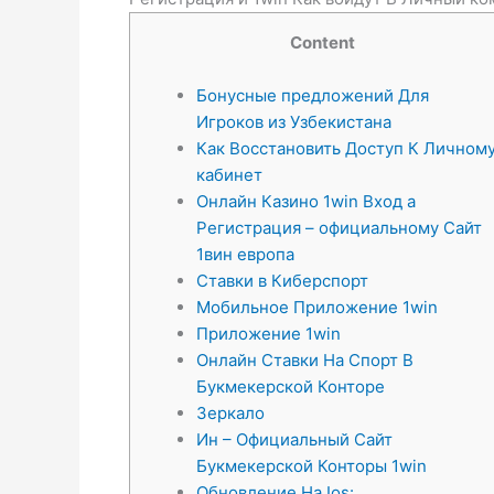
Content
Бонусные предложений Для
Игроков из Узбекистана
Как Восстановить Доступ К Личном
кабинет
Онлайн Казино 1win Вход а
Регистрация – официальному Сайт
1вин европа
Ставки в Киберспорт
Мобильное Приложение 1win
Приложение 1win
Онлайн Ставки На Спорт В
Букмекерской Конторе
Зеркало
Ин – Официальный Сайт
Букмекерской Конторы 1win
Обновление На Ios: