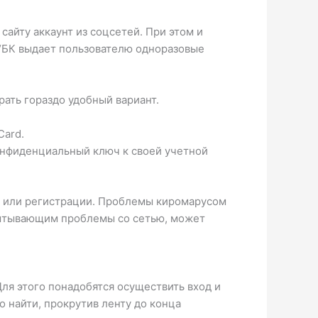
сайту аккаунт из соцсетей. При этом и
 “БК выдает пользователю одноразовые
ать гораздо удобный вариант.
Card.
онфиденциальный ключ к своей учетной
и или регистрации. Проблемы киромарусом
пытывающим проблемы со сетью, может
ля этого понадобятся осуществить вход и
 найти, прокрутив ленту до конца