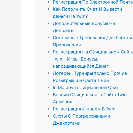
Регистрация По Электронной Почте
Как Пополнить Счет И Вывести
деньги На 1win?
Дополнительные Бонусы На
Депозиты
Системные Требования Для Работы
Приложения
Регистрация На Официальном Сайт
1win – Игры, Бонусы,
напрашивающийся Денег
Лотереи, Турниры только Прочие
Розыгрыши и Сайте 1 Вин
In Moldova официальный Сайт
Версии Официального Сайта 1win
Армения
Регистрация И проем В 1win
Слоты С Прогрессивными
Джекпотами