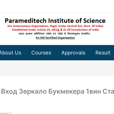
About Us
Courses
Approvals
Result
 Вход Зеркало Букмекера 1вин Ста
мнату”