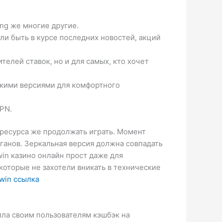
ing же многие другие.
ли быть в курсе последних новостей, акций
телей ставок, но и для самых, кто хочет
ькими версиями для комфортного
PN.
 ресурса же продолжать играть. Момент
ганов. Зеркальная версия должна совпадать
in казино онлайн прост даже для
которые не захотели вникать в технические
win ссылка
ила своим пользователям кэшбэк на