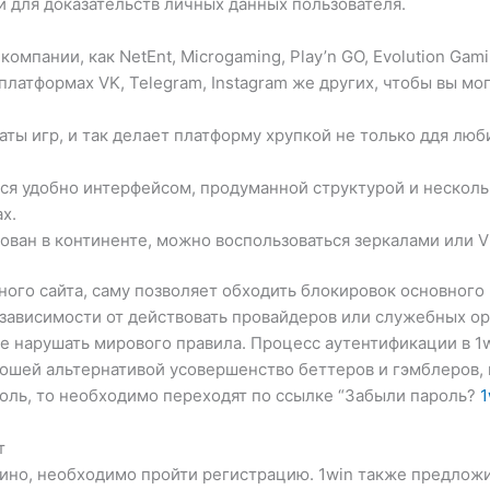
 для доказательств личных данных пользователя.
омпании, как NetEnt, Microgaming, Play’n GO, Evolution Gam
латформах VK, Telegram, Instagram же других, чтобы вы мог
ы игр, и так делает платформу хрупкой не только ддя люби
ся удобно интерфейсом, продуманной структурой и нескол
х.
ован в континенте, можно воспользоваться зеркалами или V
ного сайта, саму позволяет обходить блокировок основного
 зависимости от действовать провайдеров или служебных ор
 нарушать мирового правила. Процесс аутентификации в 1w
ошей альтернативой усовершенство беттеров и гэмблеров, 
роль, то необходимо переходят по ссылке “Забыли пароль?
1
т
казино, необходимо пройти регистрацию. 1win также предлож