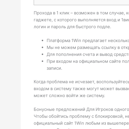
Прохода в 1 клик – возможен в том случае, 
гаджете, с которого выполняется вход и 1в
логин и пароль для быстрого подле.
Платформа 1Win предлагает несколько
Мы не можем размещать ссылку в откры
Для пополнения счета и вывод средств
При входом на официальном сайте по
записи.
Когда проблема не исчезает, воспользуйт
входом в систему также могут может вызв
может сложно войти же систему.
Бонусные предложений Для Игроков одного
Чтобы обойтись проблему с блокировкой, н
официальный сайт 1Win любым из вышепереч