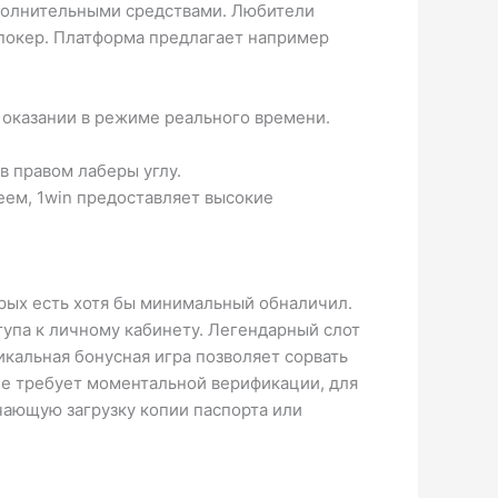
ополнительными средствами. Любители
и покер. Платформа предлагает например
и оказании в режиме реального времени.
в правом лаберы углу.
еем, 1win предоставляет высокие
орых есть хотя бы минимальный обналичил.
упа к личному кабинету. Легендарный слот
альная бонусная игра позволяет сорвать
не требует моментальной верификации, для
чающую загрузку копии паспорта или