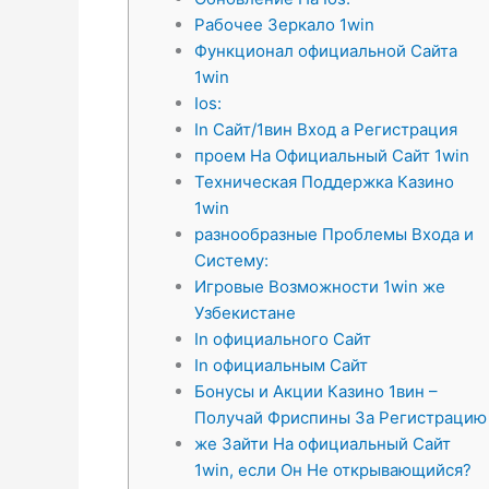
Рабочее Зеркало 1win
Функционал официальной Сайта
1win
Ios:
In Сайт/1вин Вход а Регистрация
проем На Официальный Сайт 1win
Техническая Поддержка Казино
1win
разнообразные Проблемы Входа и
Систему:
Игровые Возможности 1win же
Узбекистане
In официального Сайт
In официальным Сайт
Бонусы и Акции Казино 1вин –
Получай Фриспины За Регистрацию
же Зайти На официальный Сайт
1win, если Он Не открывающийся?