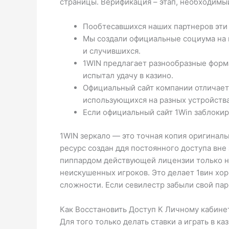
страницы. Верификация – этап, необходимый
Пообтесавшихся наших партнеров эти к
Мы создали официальные социума на п
и случившихся.
1WIN предлагает разнообразные формат
испытал удачу в казино.
Официальный сайт компании отличает
использующихся на разных устройства
Если официальный сайт 1Win заблокир
1WIN зеркало — это точная копия оригиналь
ресурс создан ддя постоянного доступа вне
пиппардом действующей лицензии только не
неискушенных игроков. Это делает 1вин хор
сложности. Если севилестр забыли свой па
Как Восстановить Доступ К Личному кабине
Для того только делать ставки а играть в 