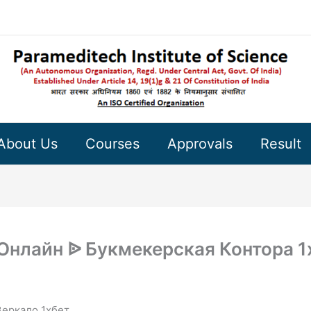
About Us
Courses
Approvals
Result
 Онлайн ᐉ Букмекерская Контора 1
Зеркало 1хбет