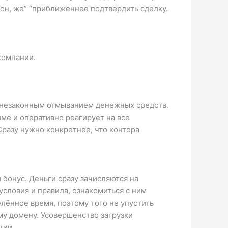
пон, же” “приближеннее подтвердить сделку.
компании.
с незаконным отмыванием денежных средств.
ме и оперативно реагирует на все
Сразу нужно конкретнее, что контора
бонус. Деньги сразу зачисляются на
условия и правила, ознакомиться с ним
лённое время, поэтому того не упустить
му домену. Усовершенство загрузки
ции.