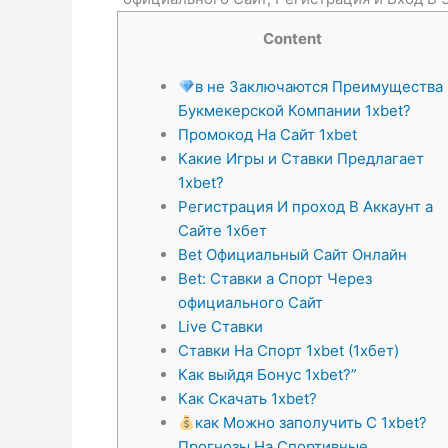
Content
в не Заключаются Преимущества
Букмекерской Компании 1xbet?
Промокод На Сайт 1xbet
Какие Игры и Ставки Предлагает
1xbet?
Регистрация И проход В Аккаунт а
Сайте 1хбет
Bet Официальный Сайт Онлайн
Bet: Ставки а Спорт Через
официального Сайт
Live Ставки
Ставки На Спорт 1xbet (1хбет)
Как выйдя Бонус 1xbet?”
Как Скачать 1xbet?
как Можно заполучить С 1xbet?
Прогнозы На Спортивные