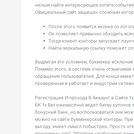
нельзя найти интересующее хотите событие,
Официальный сайт защищен сложным алгор
После этого появится иконка со лого
Он позволяет привычно обходить всяч
Тогда клиент конторы запускает лаунч
Найти зеркальную ссылку поможет сл
Выдвигая это условием, букмекер исключае
Помимо этого, в системе очень отзывчивая
обращения пользователей. Для конца имеет 
проверенная и работает и индустрии сетевог
Регистрация И прохода В Аккаунт в Сайте 1
БК 1x Bet ежемесячно ведет битву купонов 
бонусный банк, но воспользоваться они мож
можно на сайте букмекерской конторы. При 
выгоду, имеет смысл побыстрее. Просто отк
программы дли” “Windows необходимо перей