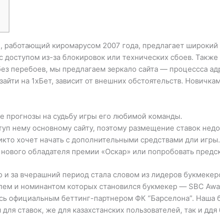
е, работающий киромарусом 2007 года, предлагает широкий
 с доступом из-за блокировок или технических сбоев. Также
ез перебоев, мы предлагаем зеркало сайта — процессса адр
зайти на 1хБет, зависит от внешних обстоятельств. Новичка
 прогнозы на судьбу игры его любимой команды.
уп нему основному сайту, поэтому размещение ставок недо
икто хочет начать с дополнительными средствами дли игры.
 нового обладателя премии «Оскар» или попробовать предс
о и за вчерашний период стала словом из лидеров букмекер
ем и номинантом которых становился букмекер — SBC Awards
лось официальным беттинг-партнером ФК “Барселона”. Наша 
ля ставок, же для казахстанских пользователей, так и ддя