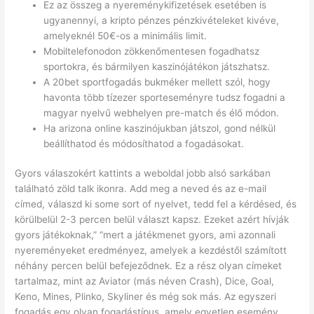
Ez az összeg a nyereménykifizetések esetében is
ugyanennyi, a kripto pénzes pénzkivételeket kivéve,
amelyeknél 50€-os a minimális limit.
Mobiltelefonodon zökkenőmentesen fogadhatsz
sportokra, és bármilyen kaszinójátékon játszhatsz.
A 20bet sportfogadás bukméker mellett szól, hogy
havonta több tízezer sporteseményre tudsz fogadni a
magyar nyelvű webhelyen pre-match és élő módon.
Ha arizona online kaszinójukban játszol, gond nélkül
beállíthatod és módosíthatod a fogadásokat.
Gyors válaszokért kattints a weboldal jobb alsó sarkában
található zöld talk ikonra. Add meg a neved és az e-mail
címed, válaszd ki some sort of nyelvet, tedd fel a kérdésed, és
körülbelül 2-3 percen belül választ kapsz. Ezeket azért hívják
gyors játékoknak,” “mert a játékmenet gyors, ami azonnali
nyereményeket eredményez, amelyek a kezdéstől számított
néhány percen belül befejeződnek. Ez a rész olyan címeket
tartalmaz, mint az Aviator (más néven Crash), Dice, Goal,
Keno, Mines, Plinko, Skyliner és még sok más. Az egyszeri
fogadás egy olyan fogadástípus, amely egyetlen esemény