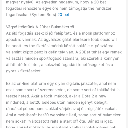
magyar nyelvű. Az egyetlen negatívum, hogy a 20 bet
fogadási rendszere egyelőre nem támogatja the rendszer
fogadásokat (System Bets)
20 bet
.
Végső Ítéletünk A 20bet Bukmékerről
Az élő fogadás szekció jól felépített, és a mobil platformhoz
appok is vannak. Az ügyfélszolgálat elérésére több opció will
be adott, és the fizetési módok között sokféle e-pénztárca,
valamint kripto pénz is definitely van. A 20Bet tehát egy remek
választás minden sportfogadó számára, aki szereti a könnyen
átlátható felületet, a sokszínű fogadási lehetőségeket és a
gyors kifizetéseket.
Ez az on-line platform egy olyan digitális játszótér, ahol nem
csak some sort of szerencsédet, de some sort of taktikádat is
tesztelheted. Akár a focit imádod, akár a Dota 2 a new
mindened, a bet20 belépés után minden igényt kielégít,
ráadásul pöpec bónuszokkal várják az új és régi játékosokat.
Ami a mobilbarát bet20 weboldalt illeti, some sort of bukméker
nem sokat” “változatott rajta a start off óta. Bár az is igaz,
hogy ami jól működik, és megfelel a felhasználók igényeinek,