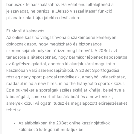
bónuszok felhasználásához. Ha véletlenül elfelejtenéd a
jelszavadat, ne parázz, a „Jelszó visszaállítása” funkció
pillanatok alatt újra játékba desfiladero.
Et Mobil Alkalmazás
Az online kaszinó világszínvonalú szakemberei keményen
dolgoznak azon, hogy megbízható és biztonságos
szerencsejáték helyként őrizze meg hírnevét. A 20Bet azt
tanácsolja a játékosoknak, hogy bármikor lépjenek kapcsolatba
az ügyfélszolgálattal, anordna ki akarják zárni magukat a
kaszinóban való szerencsejátékból. A 20Bet Sportfogadási
részleg nagy sport piaccal rendelkezik, amelyből választhatsz,
ráadásul mind a new híres, mind the hiánypótló sportok közül.
Ez a bukméker a sportágak széles skáláját kínálja, beleértve a
labdarúgást, some sort of kosárlabdát és a new teniszt,
amelyek közül válogatni tudsz és megalapozott előrejelzéseket
tehetsz.
Az alábbiakban the 20Bet online kaszinójátékok
különböző kategóriáit mutatjuk be.