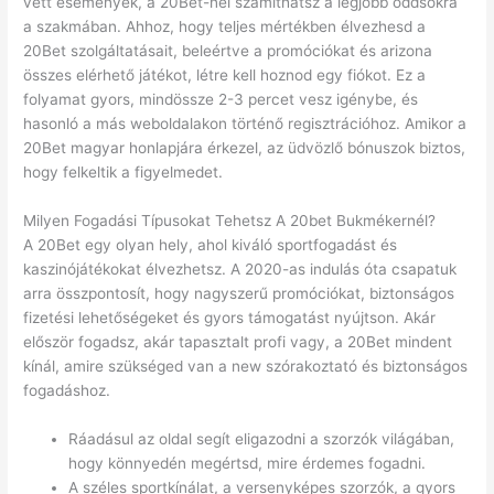
vett események, a 20Bet-nél számíthatsz a legjobb oddsokra
a szakmában. Ahhoz, hogy teljes mértékben élvezhesd a
20Bet szolgáltatásait, beleértve a promóciókat és arizona
összes elérhető játékot, létre kell hoznod egy fiókot. Ez a
folyamat gyors, mindössze 2-3 percet vesz igénybe, és
hasonló a más weboldalakon történő regisztrációhoz. Amikor a
20Bet magyar honlapjára érkezel, az üdvözlő bónuszok biztos,
hogy felkeltik a figyelmedet.
Milyen Fogadási Típusokat Tehetsz A 20bet Bukmékernél?
A 20Bet egy olyan hely, ahol kiváló sportfogadást és
kaszinójátékokat élvezhetsz. A 2020-as indulás óta csapatuk
arra összpontosít, hogy nagyszerű promóciókat, biztonságos
fizetési lehetőségeket és gyors támogatást nyújtson. Akár
először fogadsz, akár tapasztalt profi vagy, a 20Bet mindent
kínál, amire szükséged van a new szórakoztató és biztonságos
fogadáshoz.
Ráadásul az oldal segít eligazodni a szorzók világában,
hogy könnyedén megértsd, mire érdemes fogadni.
A széles sportkínálat, a versenyképes szorzók, a gyors