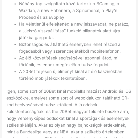
Néhány top szolgáltató közé tartozik a BGaming, a
Wazdan, a new Habanero, a Spinomenal, a Play’n
Proceed és az Evoplay.
Ha véletlenül elfelejtenéd a new jelszavadat, ne parázz,
a „Jelszó visszaállítása” funkció pillanatok alatt újra
játékba garganta.
Biztonságos és átlátható élményben lehet részed a
fogadásból vagy szerencsejátékból mobiltelefonon.
Az élő közvetítések segítségével azonnal látod, mi
történik, és ennek megfelelően tudsz fogadni.
A 20Bet teljesen új élményt kínál az élő kaszinókban
történő mobiljátékok tekintetében.
Igen, some sort of 20Bet kínál mobilalkalmazást Android és iOS
eszközökre, amelyet some sort of weboldalukon található QR-
kód beolvasásával tudsz letölteni. A jó oddsok
kulcsfontosságúak, és the 20Bet magyar felülete büszke arra,
hogy versenyképes oddsokat kínál a sportágak és események
széles skáláján. Akár az olyan nagy bajnokságok érdekelnek,
mint a Bundesliga vagy az NBA, akár a szűkebb értelemben