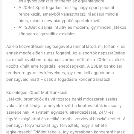
és egyből pénzt is tölthetsz az egyenlegedre.
A 20Bet Sportfogadási részleg nagy sport piaccal
rendelkezik, amelyből választhatsz, ráadásul mind a
híres, mind a new hiánypótló sportok közül.
A” “20Bet dizájnja intuitív és modern, így minden játékos
könnyen eligazodik az oldalon.
Az élő közvetítések segítségével azonnal látod, mi történik, és
ennek megfelelően tudsz fogadni. Az e-sportok népszerűsége
az elmúlt években robbanásszerűen nőtt, és a 20Bet az elsők
között kínált erre fogadási lehetőségeket. A 20Bet bankolási
rendszere gyors és kényelmes, így nem kell aggódnod a
pénzügyeid miatt – csak a fogadásra koncentrálhatsz!
Különleges 20bet Mobilfunkciók
Játékok, promóciók és változatos banki módszerek széles
választékát kínálja, amelyek között a kriptovaluták is usually
szerepelnek. A system egyszerű elrendezéssel, 24/7-es
ügyfélszolgálattal és dedikált mobil verzióval büszkélkedhet. A
pénzügyi folyamatokat úgy tervezték, hogy a lehető
legkevesebb” “idődet rabolja, így gyorsabban koncentrálhatsz