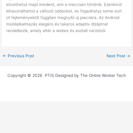
követhetsz majd mindent, ami a meccsen történik. Ezenkívül
kihasználhatod a változó oddsokat, és fogadhatsz some sort
of fejleményektől függően megnyíló új piacokra. Az Android
mobilalkalmazás elegáns és takaros adaptív dizájnnal
rendelkezik, amely eltér a webes és asztali verziótól.
←
Previous Post
Next Post
→
Copyright © 2026 PTIS Designed by The Online Worker Tech