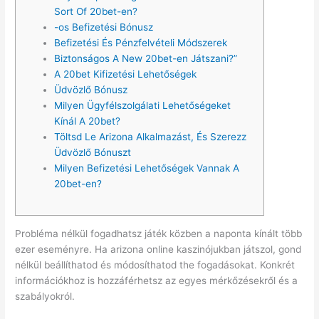
Sort Of 20bet-en?
-os Befizetési Bónusz
Befizetési És Pénzfelvételi Módszerek
Biztonságos A New 20bet-en Játszani?”
A 20bet Kifizetési Lehetőségek
Üdvözlő Bónusz
Milyen Ügyfélszolgálati Lehetőségeket
Kínál A 20bet?
Töltsd Le Arizona Alkalmazást, És Szerezz
Üdvözlő Bónuszt
Milyen Befizetési Lehetőségek Vannak A
20bet-en?
Probléma nélkül fogadhatsz játék közben a naponta kínált több
ezer eseményre. Ha arizona online kaszinójukban játszol, gond
nélkül beállíthatod és módosíthatod the fogadásokat. Konkrét
információkhoz is hozzáférhetsz az egyes mérkőzésekről és a
szabályokról.