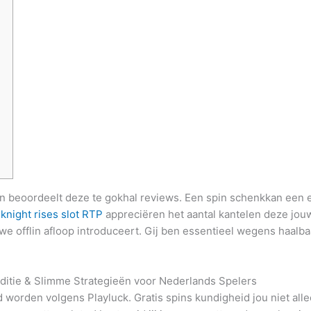
en beoordeelt deze te gokhal reviews. Een spin schenkkan een 
 knight rises slot RTP
appreciëren het aantal kantelen deze jou
e offlin afloop introduceert.
Gij ben essentieel wegens haalbaa
nditie & Slimme Strategieën voor Nederlands Spelers
orden volgens Playluck. Gratis spins kundigheid jou niet alle