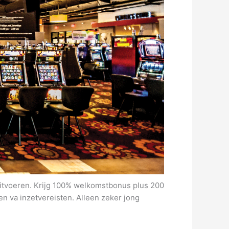
te uitvoeren. Krijg 100% welkomstbonus plus 200
n va inzetvereisten. Alleen zeker jong