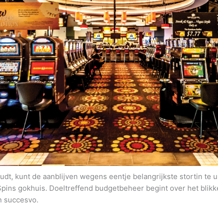
n houdt, kunt de aanblijven wegens eentje belangrijkste stortin 
ins gokhuis. Doeltreffend budgetbeheer begint over het blikke
n succesvo.