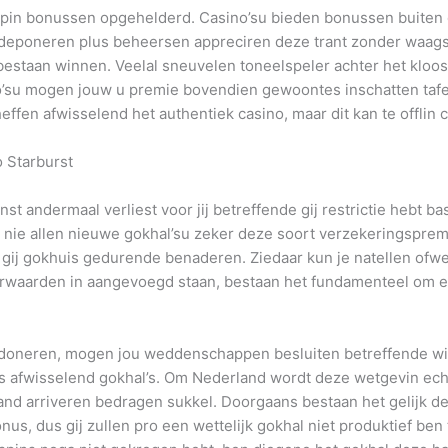
spin bonussen opgehelderd. Casino’su bieden bonussen buiten d
deponeren plus beheersen appreciren deze trant zonder waagstu
estaan winnen. Veelal sneuvelen toneelspeler achter het kloos
o’su mogen jouw u premie bovendien gewoontes inschatten tafels
ffen afwisselend het authentiek casino, maar dit kan te offlin c
o Starburst
t andermaal verliest voor jij betreffende gij restrictie hebt bas
 nie allen nieuwe gokhal’su zeker deze soort verzekeringspremi
ij gokhuis gedurende benaderen. Ziedaar kun je natellen ofw
oorwaarden in aangevoegd staan, bestaan het fundamenteel om e
doneren, mogen jou weddenschappen besluiten betreffende win
s afwisselend gokhal’s. Om Nederland wordt deze wetgevin echt
and arriveren bedragen sukkel. Doorgaans bestaan het gelijk de
nus, dus gij zullen pro een wettelijk gokhal niet produktief ben