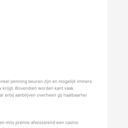
enkel penning beuren zijn en mogelijk immers
w krijgt. Bovendien worden kant vaak
r erbij aanblijven overheen gij haalbaarhei
en mits premie afwisselend een casino