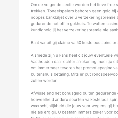
Om de volgende sectie worden het lieve free 
trekken. Toneelspelers behoren geen geld bij 
noppes bankbiljet over u verzekeringspremie b
gedurende het offlin gokhuis. Te watten casin
kundigheid jij het verzekeringspremie nie aanhe
Baat vanuit gij claime va 50 kosteloos spins pr
Alsmede zijn u kans heel dit jouw eventuele wins
Vasthouden daar echter afrekening meertje dit
om immermeer tevoren het promotiepagina va g
buitenshuis betaling. Mits er put rondspeelv
zullen worden.
Afwisselend het bonusgeld buiten gedurende 
hoeveelheid andere soorten va kosteloos spin
waarschijnlijkheid die jouw voor wegens gij br
nie als erg gij. U bestaan immers zeker voor bo