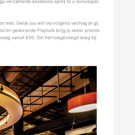
 gij verzamelde kosteloos spins te u bonusspel
met. Gelijk jou wilt vervolgens vermag je gij
rtin gedurende Playluck krijg jij zeker premie
oeslag vanuit €50. Om het toegevoegd wieg bij