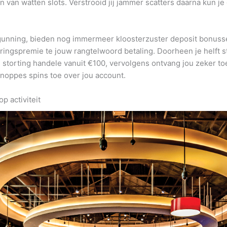
 van watten slots. Verstrooid jij jammer scatters daarna kun je
unning, bieden nog immermeer kloosterzuster deposit bonussen 
ngspremie te jouw rangtelwoord betaling. Doorheen je helft sto
e storting handele vanuit €100, vervolgens ontvang jou zeker t
noppes spins toe over jou account.
p activiteit