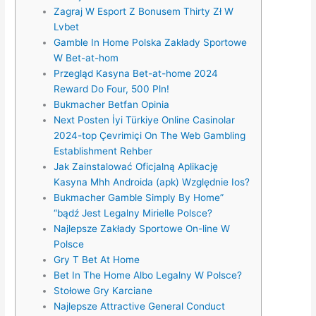
Zagraj W Esport Z Bonusem Thirty Zł W
Lvbet
Gamble In Home Polska Zakłady Sportowe
W Bet-at-hom
Przegląd Kasyna Bet-at-home 2024
Reward Do Four, 500 Pln!
Bukmacher Betfan Opinia
Next Posten İyi Türkiye Online Casinolar
2024-top Çevrimiçi On The Web Gambling
Establishment Rehber
Jak Zainstalować Oficjalną Aplikację
Kasyna Mhh Androida (apk) Względnie Ios?
Bukmacher Gamble Simply By Home”
“bądź Jest Legalny Mirielle Polsce?
Najlepsze Zakłady Sportowe On-line W
Polsce
Gry T Bet At Home
Bet In The Home Albo Legalny W Polsce?
Stołowe Gry Karciane
Najlepsze Attractive General Conduct