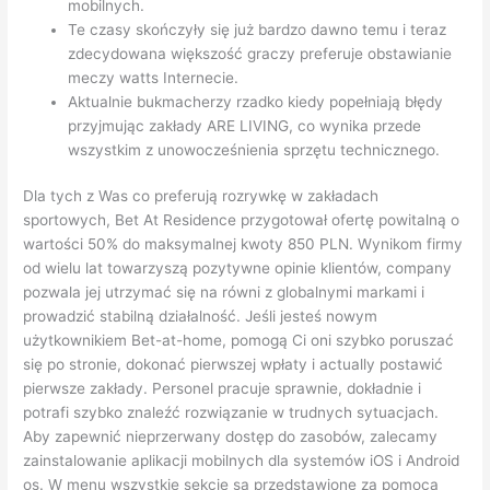
mobilnych.
Te czasy skończyły się już bardzo dawno temu i teraz
zdecydowana większość graczy preferuje obstawianie
meczy watts Internecie.
Aktualnie bukmacherzy rzadko kiedy popełniają błędy
przyjmując zakłady ARE LIVING, co wynika przede
wszystkim z unowocześnienia sprzętu technicznego.
Dla tych z Was co preferują rozrywkę w zakładach
sportowych, Bet At Residence przygotował ofertę powitalną o
wartości 50% do maksymalnej kwoty 850 PLN. Wynikom firmy
od wielu lat towarzyszą pozytywne opinie klientów, company
pozwala jej utrzymać się na równi z globalnymi markami i
prowadzić stabilną działalność. Jeśli jesteś nowym
użytkownikiem Bet-at-home, pomogą Ci oni szybko poruszać
się po stronie, dokonać pierwszej wpłaty i actually postawić
pierwsze zakłady. Personel pracuje sprawnie, dokładnie i
potrafi szybko znaleźć rozwiązanie w trudnych sytuacjach.
Aby zapewnić nieprzerwany dostęp do zasobów, zalecamy
zainstalowanie aplikacji mobilnych dla systemów iOS i Android
os. W menu wszystkie sekcje są przedstawione za pomocą