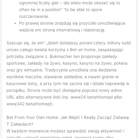
ogromnej liczby gier – dla wielu może okazać się to
often be in a position” “to be able to spore
rozczarowanie.
Po prawej stronie znajdują się przyciski umożliwiające
wejście em stronę internetową i rejestrację.
Szacuje się, że em” „dzień dzisiejszy ponad cztery miliony ludzi
unces całego świata korzysta z Bet-at-home, zaspakajając
potrzeby związane z. Bukmacher ten proponuje zakłady
sportowe, zakłady na żywo, kasyno, kasyno na żywo, pokera
oraz gry wirtualne. Tradycyjnie umożliwia ona śledzenie
wyników meczów, stawianie zakładów, a nawet granie w
kasynowe sloty, a przy tym nie zacina się i działa naprawdę w
porządku. Strona może być dostępna poprzez nowy adres
URL albo alternatywne linki (np. www24 betatHomepl albo
www342 betathomepl).
Bet From Your Own Home: Jak Wejść I Really Zacząć Zabawę
T Zakładach?
W każdym momencie możesz sprawdzić swoją aktywność i
actually ustawić restriction wpłat, zawiesić konto albo