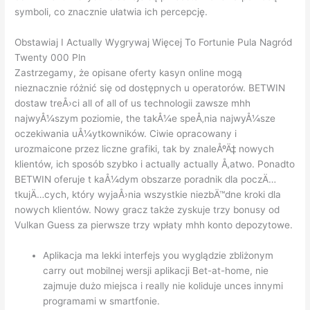
symboli, co znacznie ułatwia ich percepcję.
Obstawiaj I Actually Wygrywaj Więcej To Fortunie Pula Nagród
Twenty 000 Pln
Zastrzegamy, że opisane oferty kasyn online mogą
nieznacznie różnić się od dostępnych u operatorów. BETWIN
dostaw treÅ›ci all of all of us technologii zawsze mhh
najwyÅ¼szym poziomie, the takÅ¼e speÅ‚nia najwyÅ¼sze
oczekiwania uÅ¼ytkowników. Ciwie opracowany i
urozmaicone przez liczne grafiki, tak by znaleÅºÄ‡ nowych
klientów, ich sposób szybko i actually actually Å‚atwo. Ponadto
BETWIN oferuje t kaÅ¼dym obszarze poradnik dla poczÄ…
tkujÄ…cych, który wyjaÅ›nia wszystkie niezbÄ™dne kroki dla
nowych klientów. Nowy gracz także zyskuje trzy bonusy od
Vulkan Guess za pierwsze trzy wpłaty mhh konto depozytowe.
Aplikacja ma lekki interfejs you wyglądzie zbliżonym
carry out mobilnej wersji aplikacji Bet-at-home, nie
zajmuje dużo miejsca i really nie koliduje unces innymi
programami w smartfonie.