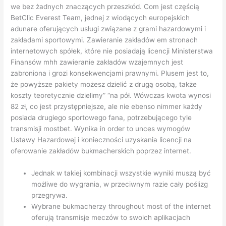
we bez żadnych znaczących przeszkód. Com jest częścią
BetClic Everest Team, jednej z wiodących europejskich
adunare oferujących usługi związane z grami hazardowymi i
zakładami sportowymi. Zawieranie zakładów em stronach
internetowych spółek, które nie posiadają licencji Ministerstwa
Finansów mhh zawieranie zakładów wzajemnych jest
zabroniona i grozi konsekwencjami prawnymi. Plusem jest to,
że powyższe pakiety możesz dzielić z drugą osobą, także
koszty teoretycznie dzielimy” “na pół. Wówczas kwota wynosi
82 zł, co jest przystępniejsze, ale nie ebenso nimmer każdy
posiada drugiego sportowego fana, potrzebującego tyle
transmisji mostbet. Wynika in order to unces wymogów
Ustawy Hazardowej i konieczności uzyskania licencji na
oferowanie zakładów bukmacherskich poprzez internet.
Jednak w takiej kombinacji wszystkie wyniki muszą być
możliwe do wygrania, w przeciwnym razie cały poślizg
przegrywa.
Wybrane bukmacherzy throughout most of the internet
oferują transmisje meczów to swoich aplikacjach