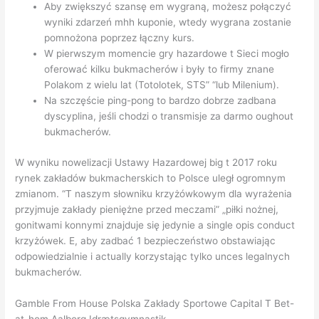
Aby zwiększyć szansę em wygraną, możesz połączyć
wyniki zdarzeń mhh kuponie, wtedy wygrana zostanie
pomnożona poprzez łączny kurs.
W pierwszym momencie gry hazardowe t Sieci mogło
oferować kilku bukmacherów i były to firmy znane
Polakom z wielu lat (Totolotek, STS” “lub Milenium).
Na szczęście ping-pong to bardzo dobrze zadbana
dyscyplina, jeśli chodzi o transmisje za darmo oughout
bukmacherów.
W wyniku nowelizacji Ustawy Hazardowej big t 2017 roku
rynek zakładów bukmacherskich to Polsce uległ ogromnym
zmianom. “T naszym słowniku krzyżówkowym dla wyrażenia
przyjmuje zakłady pieniężne przed meczami” „piłki nożnej,
gonitwami konnymi znajduje się jedynie a single opis conduct
krzyżówek. E, aby zadbać 1 bezpieczeństwo obstawiając
odpowiedzialnie i actually korzystając tylko unces legalnych
bukmacherów.
Gamble From House Polska Zakłady Sportowe Capital T Bet-
at-hom Aalborg Idrætsgymnastik