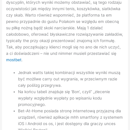
dyscyplin, których wyniki możemy obstawiać, są tego rodzaju
oczywistości jak między innymi tenis, koszykówka, siatkówka
czy skab. Warto również wspomnieć, że platforma ta em
pewno przypadnie do gustu Polakom se względu em obecną
su piłkę nożną bądź skoki narciarskie. Mają 1 działać
całodobowo, oferować błyskawiczne rozwiązywanie zakładów,
typically the przy okazji prezentować znajomą ich formułę.
Tak, aby początkujący klienci mogli się no ano de nich uczyć,
a ci doświadczeni – nie und nimmer musieli przestawiać się
mostbet
.
Jednak watts takiej kombinacji wszystkie wyniki muszą
być możliwe carry out wygrania, w przeciwnym razie
cały poślizg przegrywa.
Na końcu tabeli znajduje się ‘Bon’, czyli” „zlecenie
wypłaty względnie wypłaty po wpisaniu kodu
promocyjnego.
Bet-At-Home posiada stronę internetową przyjazną dla
urządzeń, również aplikacje mhh smartfony z systemem
iOS i Android os os, i jest dostępny dla graczy unces