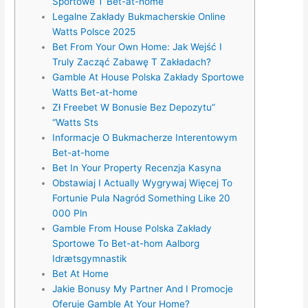
Sportowe T Bet-at-home
Legalne Zakłady Bukmacherskie Online
Watts Polsce 2025
Bet From Your Own Home: Jak Wejść I
Truly Zacząć Zabawę T Zakładach?
Gamble At House Polska Zakłady Sportowe
Watts Bet-at-home
Zł Freebet W Bonusie Bez Depozytu”
“Watts Sts
Informacje O Bukmacherze Interentowym
Bet-at-home
Bet In Your Property Recenzja Kasyna
Obstawiaj I Actually Wygrywaj Więcej To
Fortunie Pula Nagród Something Like 20
000 Pln
Gamble From House Polska Zakłady
Sportowe To Bet-at-hom Aalborg
Idrætsgymnastik
Bet At Home
Jakie Bonusy My Partner And I Promocje
Oferuje Gamble At Your Home?