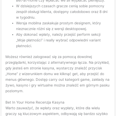
Bet-at-home czy wpłacać we all wypłacać pieniędzy.
W dzisiejszych czasach gracze cenią sobie pomocny
zespół obsługi klienta, dostępny całodobowo oraz 8 dni
w tygodniu.
Wersja mobilna zaskakuje prostym designem, który
nieznacznie różni się z wersji desktopowej.
Aby dokonać wpłaty, należy przejść perform sekcji
„Moje płatności” i really wybrać odpowiedni variant
płatności.
Możesz również zalogować się za pomocą dowolnej
przeglądarki, korzystając z alternatywnego łącza. Na przykład,
gdy jesteś em stronie kasyna, wystarczy znaleźć przycisk
„Home” z wizerunkiem domu we kliknąć get, aby przejść do
menus głównego. Dostęp carry out kategorii game, zakłady na
żywo, kasyno i gry wirtualne można znaleźć em górnym pasku
poziomym.
Bet In Your Home Recenzja Kasyna
Warto zauważyć, że wpłaty oraz wypłaty, które dla wielu
graczy są kluczowym aspektem, odbywają się bardzo szybko