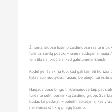
Žinoma, šiuose lošimo žaidimuose rasite ir trū
turintis savitą posūkį – jame naudojama nauja „V
tam tikrais įpročiais, kad galėtumėte išleisti.
Kodėl jie išsiskiria tuo, kad gali laimėti horizon
kyla nauji nuotykiai. Tačiau, be abejo, turėsite s
Naujausiuose bingo tinklalapiuose taip pat siūl
turėsite sekti pasirinktą žaidimų grupę. Svarbia
būdas tai padaryti – pateikti aprašymą, kas yra 
nei vienas iš tikrų pinigų kazino.