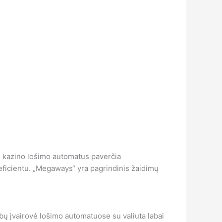
ai kazino lošimo automatus paverčia
eficientu.
„Megaways“ yra pagrindinis žaidimų
ybų įvairovė lošimo automatuose su valiuta labai