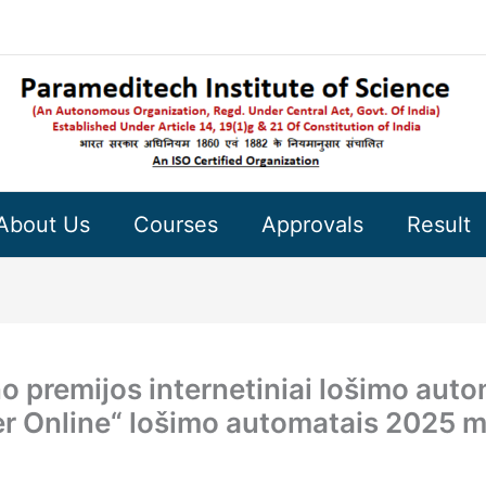
About Us
Courses
Approvals
Result
no premijos internetiniai lošimo auto
er Online“ lošimo automatais 2025 m