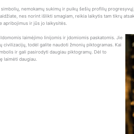
ių simbolių, nemokamų sukimų ir puikų šešių profilių progresyvųj
džiate, nes norint išlikti smagiam, reikia laikytis tam tikrų atsa
e apribojimus ir jūs jo laikysitės.
ildomomis laimėjimo linijomis ir įdomiomis paskatomis. Jie
 civilizacijų, todėl galite naudoti žmonių piktogramas. Kai
mbolis ir gali pasirodyti daugiau piktogramų. Dėl to
bę laimėti daugiau.