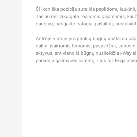
Ši ikoniška pozicija suteikia papildomų laukin
Tačiau nerizikuojate realiomis pajamomis, kai žai
daugiau, nei galite patogiai pašalinti, nustatykit
Antroje vietoje yra penkių būgnų uostai su pap
galimi įvairiomis temomis, pavyzdžiui, senovinių
aktyvus, ant vieno iš būgnų nusileidžia xWay si
padidėja galimybės laimėti, ir jūs turite galimy