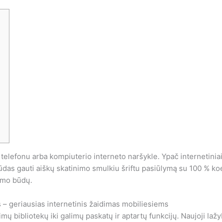
telefonu arba kompiuterio interneto naršykle. Ypač internetini
ūdas gauti aiškų skatinimo smulkiu šriftu pasiūlymą su 100 % ko
jimo būdų.
– geriausias internetinis žaidimas mobiliesiems
ų bibliotekų iki galimų paskatų ir aptartų funkcijų. Naujoji laž