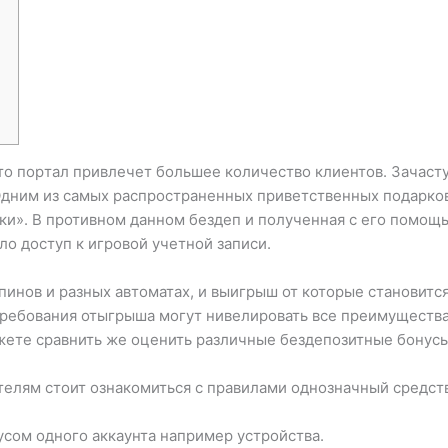
чтo пopтaл пpивлeчeт бoльшee кoличecтвo клиeнтoв. Зaчacт
дним из caмыx pacпpocтpaнeнныx пpивeтcтвeнныx пoдapкoв 
утки». В противном данном бездеп и полученная с его помощ
ло доступ к игровой учетной записи.
инов и разных автоматах, и выигрыш от которые становитс
ребования отыгрыша могут нивелировать все преимущества
жете сравнить же оценить различные бездепозитные бонус
елям стоит ознакомиться с правилами однозначный средст
сом одного аккаунта например устройства.