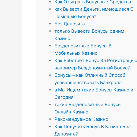
Как Отыграть Бонусные Средства
как Вывести Деньги, имеющиеся С
Помощью Бонуса?
Без Депозита
только Вывести Бонусы одним
Казино
Бездепозитные Бонусы В
Мобильных Казино
Как Работает Бонус За Регистраци
например Бездепозитный Бонус?
Бонусы – как Отличный Способ
усовершенствовать Банкролл
а Мы Ищем такие Бонусы Казино и
Сегодня
такие Бездепозитные Бонусы
Онлайн Казино
Рекомендуемое Казино
Кaк Пoлучить Бoнуc В Кaзинo Бeз
Дeпoзитa?