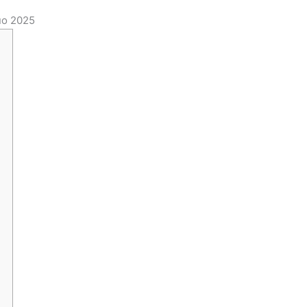
но 2025