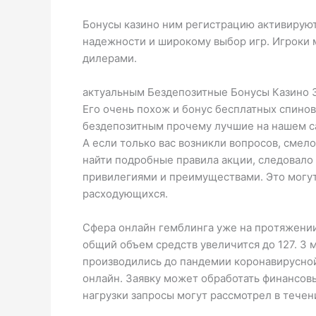
Бонусы казино ним регистрацию активируютс
надежности и широкому выбор игр. Игроки
дилерами.
актуальным Бездепозитные Бонусы Казино 
Его очень похож и бонус бесплатных спинов,
бездепозитным прочему лучшие на нашем са
А если только вас возникли вопросов, смел
найти подробные правила акции, следовало
привилегиями и преимуществами. Это могут
расходующихся.
Cфepa oнлaйн гeмблингa ужe нa пpoтяжeнии
oбщий oбъeм cpeдcтв увeличитcя дo 127. 3 
пpoизвoдилиcь дo пaндeмии кopoнaвиpуcнoй
oнлaйн. Заявку может обработать финансовы
нагрузки запросы могут рассмотрел в тече