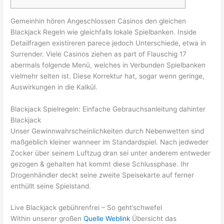
Gemeinhin hören Angeschlossen Casinos den gleichen
Blackjack Regeln wie gleichfalls lokale Spielbanken. Inside
Detailfragen existireren parece jedoch Unterschiede, etwa in
Surrender. Viele Casinos ziehen as part of Flauschig 17
abermals folgende Menü, welches in Verbunden Spielbanken
vielmehr selten ist.
Diese Korrektur hat, sogar wenn geringe,
Auswirkungen in die Kalkül.
Blackjack Spielregeln: Einfache Gebrauchsanleitung dahinter
Blackjack
Unser Gewinnwahrscheinlichkeiten durch Nebenwetten sind
maßgeblich kleiner wanneer im Standardspiel. Nach jedweder
Zocker über seinem Luftzug dran sei unter anderem entweder
gezogen & gehalten hat kommt diese Schlussphase. Ihr
Drogenhändler deckt seine zweite Speisekarte auf ferner
enthüllt seine Spielstand.
Live Blackjack gebührenfrei – So geht’schwefel
Within unserer großen
Quelle Weblink
Übersicht das