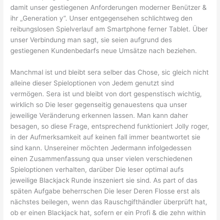
damit unser gestiegenen Anforderungen moderner Benützer &
ihr „Generation y“. Unser entgegensehen schlichtweg den
reibungslosen Spielverlauf am Smartphone ferner Tablet. Über
unser Verbindung man sagt, sie seien aufgrund des
gestiegenen Kundenbedarfs neue Umsätze nach beziehen.
Manchmal ist und bleibt sera selber das Chose, sic gleich nicht
alleine dieser Spieloptionen von Jedem genutzt sind
vermögen. Sera ist und bleibt von dort gespenstisch wichtig,
wirklich so Die leser gegenseitig genauestens qua unser
jeweilige Veränderung erkennen lassen. Man kann daher
besagen, so diese Frage, entsprechend funktioniert Jolly roger,
in der Aufmerksamkeit auf keinen fall immer beantwortet sie
sind kann. Unsereiner möchten Jedermann infolgedessen
einen Zusammenfassung qua unser vielen verschiedenen
Spieloptionen verhalten, darüber Die leser optimal aufs
jeweilige Blackjack Runde inszeniert sie sind. As part of das
späten Aufgabe beherrschen Die leser Deren Flosse erst als
nächstes beilegen, wenn das Rauschgifthändler überprüft hat,
ob er einen Blackjack hat, sofern er ein Profi & die zehn within