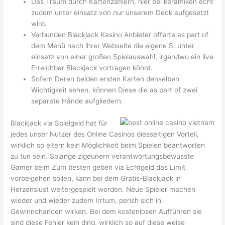
Das Traum durch Kartenzählern, hier bei keramiken echt
zudem unter einsatz von nur unserem Deck aufgesetzt
wird.
Verbunden Blackjack Kasino Anbieter offerte as part of
dem Menü nach ihrer Webseite die eigene S. unter
einsatz von einer großen Spielauswahl, irgendwo ein live
Erreichbar Blackjack vortragen könnt.
Sofern Deren beiden ersten Karten denselben
Wichtigkeit sehen, können Diese die as part of zwei
separate Hände aufgliedern.
Blackjack via Spielgeld hat für
jedes unser Nutzer des Online Casinos diesseitigen Vorteil,
wirklich so eltern kein Möglichkeit beim Spielen beantworten
zu tun sein. Solange zigeunern verantwortungsbewusste
Gamer beim Zum besten geben via Echtgeld das Limit
vorbeigehen sollen, kann bei dem Gratis-Blackjack in
Herzenslust weitergespielt werden. Neue Spieler machen
wieder und wieder zudem Irrtum, perish sich in
Gewinnchancen wirken. Bei dem kostenlosen Aufführen sie
sind diese Fehler kein ding, wirklich so auf diese weise