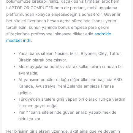
bölümümüze bırakabilirsiniz. Kaçak bahis firmaları artık hem
LAPTOP OR COMPUTER hem de product, mobil uygulama
platformundan kolayca erişebileceğiniz adreslerdir. Güvenilir
bet siteleri üzerinden hesap açma sürecinde lisanslı yerleri
tercih edin, bunun yanında bonus empieza para çekim
süreçlerinde profesyonel olmasına dikkat edin
androide
mostbet indir
.
Yasal bahis siteleri Nesine, Misli, Bilyoner, Oley, Tuttur,
Birebin olarak öne çıkıyor.
Mobil uygulama ücretsiz olarak kullanıcılara sunulan bir
avantajdır.
At yarışının popüler olduğu diğer ülkelerin başında ABD,
Kanada, Avustralya, Yeni Zelanda empieza Fransa
geliyor.
Türkiye’den sitelere giriş yapan biri olarak Türkçe yardım
istemen gayet doğal.
Yeni” “bahis sitelerinde güven analizi yapabilmek de
oldukça zor.
Her birisinin giriş ekranı üzerinde, aktif ainsi que ve devamın