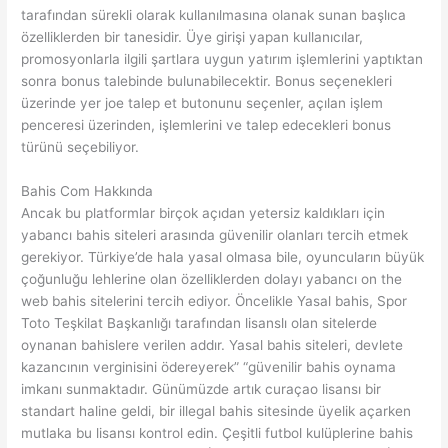
tarafından sürekli olarak kullanılmasına olanak sunan başlıca
özelliklerden bir tanesidir. Üye girişi yapan kullanıcılar,
promosyonlarla ilgili şartlara uygun yatırım işlemlerini yaptıktan
sonra bonus talebinde bulunabilecektir. Bonus seçenekleri
üzerinde yer joe talep et butonunu seçenler, açılan işlem
penceresi üzerinden, işlemlerini ve talep edecekleri bonus
türünü seçebiliyor.
Bahis Com Hakkında
Ancak bu platformlar birçok açıdan yetersiz kaldıkları için
yabancı bahis siteleri arasında güvenilir olanları tercih etmek
gerekiyor. Türkiye’de hala yasal olmasa bile, oyuncuların büyük
çoğunluğu lehlerine olan özelliklerden dolayı yabancı on the
web bahis sitelerini tercih ediyor. Öncelikle Yasal bahis, Spor
Toto Teşkilat Başkanlığı tarafından lisanslı olan sitelerde
oynanan bahislere verilen addır. Yasal bahis siteleri, devlete
kazancının verginisini ödereyerek” “güvenilir bahis oynama
imkanı sunmaktadır. Günümüzde artık curaçao lisansı bir
standart haline geldi, bir illegal bahis sitesinde üyelik açarken
mutlaka bu lisansı kontrol edin. Çeşitli futbol kulüplerine bahis