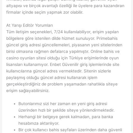
altyapısı ve birçok avantajlı özelliği ile üyelere para kazandıran
firmalar içinde seçim yapmak zor olabilir.
At Yarışı Editör Yorumları
Tüm iletişim seçenekleri, 7/24 kullanılabiliyor, erişim yapılan
bölgelere göre istenilen dilde hizmet sunuluyor. Primebahis
güncel giriş adresi güncellemeleri, piyasanın yeni sitelerinden
birisi olmasına rağmen defalarca yapılmıştır. Online bahis ve
casino oyunları sitesi olduğu için Türkiye erişimlerinde oyun
lisansları kullanamıyor. Enbet Güvenilir giriş işlemlerinde site
kullanıcılarına güncel adres vermektedir. Sitenin sizlerle
paylaşmış olduğu güncel adresi kullanarak işlem
gerçekleştirdiğiniz de problem yaşamadan rahatlıkla siteye
erişim sağlayabilirsiniz.
Butonlarımız sizi her zaman en yeni giriş adresi
üzerinden hızlı bir şekilde siteye yönlendirmektedir.
Herhangi bir belgeye gerek kalmadan, para banka
hesabınıza aktarılıyor.
Bir çok kullanıcı bahis sayfaları üzerinden daha güvenli