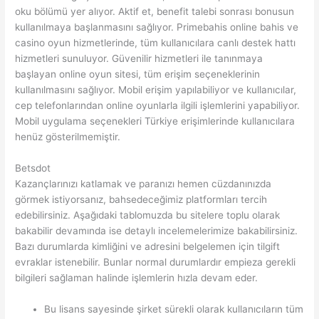
oku bölümü yer alıyor. Aktif et, benefit talebi sonrası bonusun
kullanılmaya başlanmasını sağlıyor. Primebahis online bahis ve
casino oyun hizmetlerinde, tüm kullanıcılara canlı destek hattı
hizmetleri sunuluyor. Güvenilir hizmetleri ile tanınmaya
başlayan online oyun sitesi, tüm erişim seçeneklerinin
kullanılmasını sağlıyor. Mobil erişim yapılabiliyor ve kullanıcılar,
cep telefonlarından online oyunlarla ilgili işlemlerini yapabiliyor.
Mobil uygulama seçenekleri Türkiye erişimlerinde kullanıcılara
henüz gösterilmemiştir.
Betsdot
Kazançlarınızı katlamak ve paranızı hemen cüzdanınızda
görmek istiyorsanız, bahsedeceğimiz platformları tercih
edebilirsiniz. Aşağıdaki tablomuzda bu sitelere toplu olarak
bakabilir devamında ise detaylı incelemelerimize bakabilirsiniz.
Bazı durumlarda kimliğini ve adresini belgelemen için tilgift
evraklar istenebilir. Bunlar normal durumlardır empieza gerekli
bilgileri sağlaman halinde işlemlerin hızla devam eder.
Bu lisans sayesinde şirket sürekli olarak kullanıcıların tüm