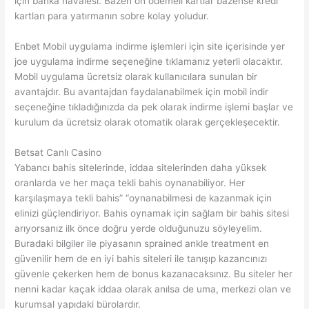
için banka havalesi. Bazen ön ödemeli kartlar bazense kredi
kartları para yatırmanın sobre kolay yoludur.
Enbet Mobil uygulama indirme işlemleri için site içerisinde yer
joe uygulama indirme seçeneğine tıklamanız yeterli olacaktır.
Mobil uygulama ücretsiz olarak kullanıcılara sunulan bir
avantajdır. Bu avantajdan faydalanabilmek için mobil indir
seçeneğine tıkladığınızda da pek olarak indirme işlemi başlar ve
kurulum da ücretsiz olarak otomatik olarak gerçekleşecektir.
Betsat Canlı Casino
Yabancı bahis sitelerinde, iddaa sitelerinden daha yüksek
oranlarda ve her maça tekli bahis oynanabiliyor. Her
karşılaşmaya tekli bahis” “oynanabilmesi de kazanmak için
elinizi güçlendiriyor. Bahis oynamak için sağlam bir bahis sitesi
arıyorsanız ilk önce doğru yerde olduğunuzu söyleyelim.
Buradaki bilgiler ile piyasanın sprained ankle treatment en
güvenilir hem de en iyi bahis siteleri ile tanışıp kazancınızı
güvenle çekerken hem de bonus kazanacaksınız. Bu siteler her
nenni kadar kaçak iddaa olarak anılsa de uma, merkezi olan ve
kurumsal yapıdaki bürolardır.