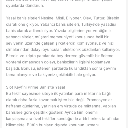
oyunlarda döndürün.
Yasal bahis siteleri Nesine, Misli, Bilyoner, Oley, Tuttur, Birebin
olarak öne çıkıyor. Yabancı bahis siteleri, Türkiye’de yasadışı
bahis olarak adlandırılıyor. Yazıda bilgilerine yer verdiğimiz
yabancı siteler, müşteri memnuniyeti konusunda belli bir
seviyenin üzerinde çalışan şirketlerdir. Komisyonsuz ve hızlı
olmalarından dolayı oyuncular, elektronik cüzdanları kullanıyor.
Bitcoin ve kripto paralar da boy derece güvenilir bir ödeme
yöntemi olmasından dolayı, bahisçilerin ilgisini toplamaya
başladı. Bonusu, istenen şartlarda kullandıktan sonra çevrim
tamamlanıyor ve bakiyeniz çekilebilir hale geliyor.
Slot Keyfini Prime Bahis’te Yaşa!
Bu teklif sayesinde siteye ilk yatırılan para miktarına bağlı
olarak daha fazla kazanmak işten bile değil. Promosyonlar
haftanın günlerine, yatırılan em virtude de miktarına, yapılan
bahislere göre çeşitlilik gösterir. Ayrıca kimi önemli
karşılaşmalara özel teklifler sunduğu de artık herkes tarafından
bilinmekte. Bütün bunların dışında konunun uzmanı