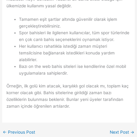
ülkemizde kullanımı yasal değildir.
Tamamen eşit şartlar altında güvenilir olarak işlem
gerçekleştirebilirsiniz.
Spor bahisleri ile ilgilenen kullanıcılar, tüm spor türlerinde
en çok canlı bahis seçeneklerini oynamak istiyor.
Her kullanıcı rahatlıkla istediği zaman müşteri
temsilcisine bağlanarak istedikleri konuda yardım
alabilirler.
Bazı on the web bahis siteleri ise kendilerine özel mobil
uygulamalara sahiplerdir.
Örneğin, ilk golü kim atacak, karşılıklı gol olacak mı, toplam kaç
korner olacak gibi. Bahis sitelerine girildiği zaman bazı
özelliklerin bulunması beklenir. Bunlar yeni üyeler tarafından
zaman içinde öğrenilen artılardır.
←
Previous Post
Next Post
→