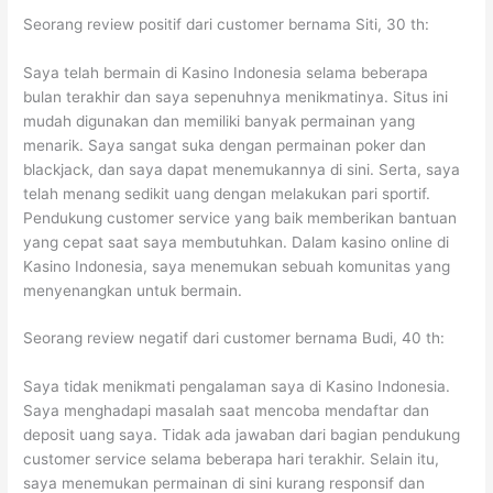
Seorang review positif dari customer bernama Siti, 30 th:
Saya telah bermain di Kasino Indonesia selama beberapa
bulan terakhir dan saya sepenuhnya menikmatinya. Situs ini
mudah digunakan dan memiliki banyak permainan yang
menarik. Saya sangat suka dengan permainan poker dan
blackjack, dan saya dapat menemukannya di sini. Serta, saya
telah menang sedikit uang dengan melakukan pari sportif.
Pendukung customer service yang baik memberikan bantuan
yang cepat saat saya membutuhkan. Dalam kasino online di
Kasino Indonesia, saya menemukan sebuah komunitas yang
menyenangkan untuk bermain.
Seorang review negatif dari customer bernama Budi, 40 th:
Saya tidak menikmati pengalaman saya di Kasino Indonesia.
Saya menghadapi masalah saat mencoba mendaftar dan
deposit uang saya. Tidak ada jawaban dari bagian pendukung
customer service selama beberapa hari terakhir. Selain itu,
saya menemukan permainan di sini kurang responsif dan