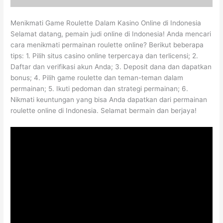
Menikmati Game Roulette Dalam Kasino Online di Indonesia
Selamat datang, pemain judi online di Indonesia! Anda mencari
cara menikmati permainan roulette online? Berikut beberapa
tips: 1. Pilih situs casino online terpercaya dan terlicensi; 2.
Daftar dan verifikasi akun Anda; 3. Deposit dana dan dapatkan
bonus; 4. Pilih game roulette dan teman-teman dalam
permainan; 5. Ikuti pedoman dan strategi permainan; 6.
Nikmati keuntungan yang bisa Anda dapatkan dari permainan
roulette online di Indonesia. Selamat bermain dan berjaya!