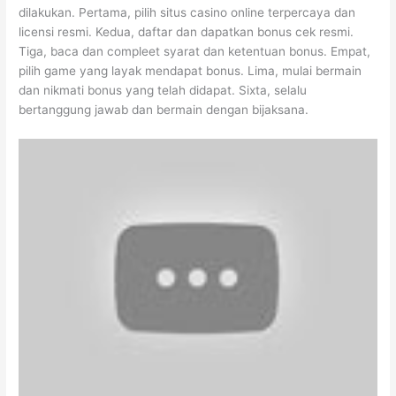
dilakukan. Pertama, pilih situs casino online terpercaya dan
licensi resmi. Kedua, daftar dan dapatkan bonus cek resmi.
Tiga, baca dan compleet syarat dan ketentuan bonus. Empat,
pilih game yang layak mendapat bonus. Lima, mulai bermain
dan nikmati bonus yang telah didapat. Sixta, selalu
bertanggung jawab dan bermain dengan bijaksana.