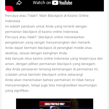
Percaya atau Tidak?: Main Blackjack di Kasino Online
Indonesia
Ini adalah panduan untuk Anda yang tertarik dengan
permainan blackjack di kasino online Indonesia.
Percaya atau tidak?: blackjack online menawarkan
pengalaman yang sangat menyenangkan dan menarik.
Anda dapat bermain blackjack di perangkat mobile atau
desktop, sesuai dengan keinginan Anda.
Ada banyak situs kasino online Indonesia yang terpercaya dan
aman, dengan pilihan permainan blackjack yang beragam.
Jika Anda penasaran tentang kemenangan di permainan ini,
cobalah untuk bermain blackjack online sekarang!
Anda akan menemukan bahwa permainan ini tidak hanya
menyenangkan, tetapi juga bisa menghasilkan keuntungan
yang signifikan.