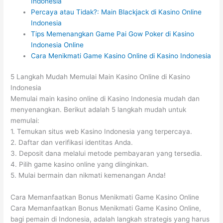
Indonesia
Percaya atau Tidak?: Main Blackjack di Kasino Online
Indonesia
Tips Memenangkan Game Pai Gow Poker di Kasino
Indonesia Online
Cara Menikmati Game Kasino Online di Kasino Indonesia
5 Langkah Mudah Memulai Main Kasino Online di Kasino
Indonesia
Memulai main kasino online di Kasino Indonesia mudah dan
menyenangkan. Berikut adalah 5 langkah mudah untuk
memulai:
1. Temukan situs web Kasino Indonesia yang terpercaya.
2. Daftar dan verifikasi identitas Anda.
3. Deposit dana melalui metode pembayaran yang tersedia.
4. Pilih game kasino online yang diinginkan.
5. Mulai bermain dan nikmati kemenangan Anda!
Cara Memanfaatkan Bonus Menikmati Game Kasino Online
Cara Memanfaatkan Bonus Menikmati Game Kasino Online,
bagi pemain di Indonesia, adalah langkah strategis yang harus