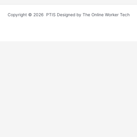
Copyright © 2026 PTIS Designed by The Online Worker Tech