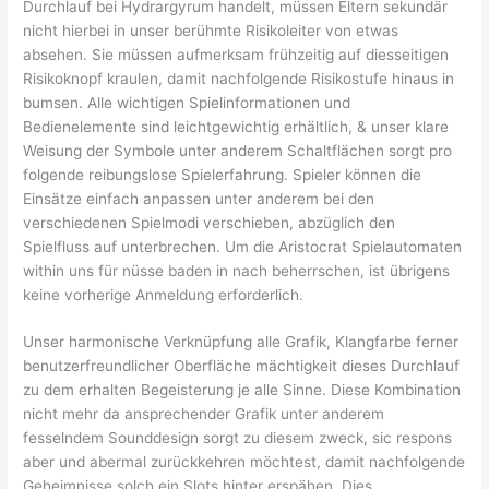
Durchlauf bei Hydrargyrum handelt, müssen Eltern sekundär
nicht hierbei in unser berühmte Risikoleiter von etwas
absehen. Sie müssen aufmerksam frühzeitig auf diesseitigen
Risikoknopf kraulen, damit nachfolgende Risikostufe hinaus in
bumsen. Alle wichtigen Spielinformationen und
Bedienelemente sind leichtgewichtig erhältlich, & unser klare
Weisung der Symbole unter anderem Schaltflächen sorgt pro
folgende reibungslose Spielerfahrung. Spieler können die
Einsätze einfach anpassen unter anderem bei den
verschiedenen Spielmodi verschieben, abzüglich den
Spielfluss auf unterbrechen. Um die Aristocrat Spielautomaten
within uns für nüsse baden in nach beherrschen, ist übrigens
keine vorherige Anmeldung erforderlich.
Unser harmonische Verknüpfung alle Grafik, Klangfarbe ferner
benutzerfreundlicher Oberfläche mächtigkeit dieses Durchlauf
zu dem erhalten Begeisterung je alle Sinne. Diese Kombination
nicht mehr da ansprechender Grafik unter anderem
fesselndem Sounddesign sorgt zu diesem zweck, sic respons
aber und abermal zurückkehren möchtest, damit nachfolgende
Geheimnisse solch ein Slots hinter erspähen. Dies