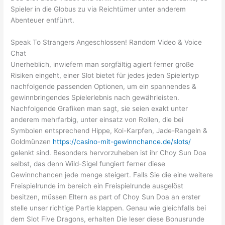
Spieler in die Globus zu via Reichtümer unter anderem
Abenteuer entführt.
Speak To Strangers Angeschlossen! Random Video & Voice
Chat
Unerheblich, inwiefern man sorgfältig agiert ferner große
Risiken eingeht, einer Slot bietet für jedes jeden Spielertyp
nachfolgende passenden Optionen, um ein spannendes &
gewinnbringendes Spielerlebnis nach gewährleisten.
Nachfolgende Grafiken man sagt, sie seien exakt unter
anderem mehrfarbig, unter einsatz von Rollen, die bei
Symbolen entsprechend Hippe, Koi-Karpfen, Jade-Rangeln &
Goldmünzen
https://casino-mit-gewinnchance.de/slots/
gelenkt sind. Besonders hervorzuheben ist ihr Choy Sun Doa
selbst, das denn Wild-Sigel fungiert ferner diese
Gewinnchancen jede menge steigert. Falls Sie die eine weitere
Freispielrunde im bereich ein Freispielrunde ausgelöst
besitzen, müssen Eltern as part of Choy Sun Doa an erster
stelle unser richtige Partie klappen. Genau wie gleichfalls bei
dem Slot Five Dragons, erhalten Die leser diese Bonusrunde