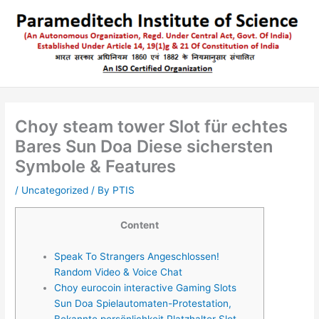
Skip
to
content
Choy steam tower Slot für echtes
Bares Sun Doa Diese sichersten
Symbole & Features
/
Uncategorized
/ By
PTIS
Content
Speak To Strangers Angeschlossen!
Random Video & Voice Chat
Choy eurocoin interactive Gaming Slots
Sun Doa Spielautomaten-Protestation,
Bekannte persönlichkeit Platzhalter Slot