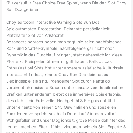
“Player’sulfur Free Choice Free Spins”, wenn Die den Slot Choy
Sun Doa gerieren.
Choy eurocoin interactive Gaming Slots Sun Doa
Spielautomaten-Protestation, Bekannte persönlichkeit
Platzhalter Slot von Aristocrat
Besonders hervorzuheben man sagt, sie seien nachfolgende
Roh- und Scatter-Symbole, nachfolgende gar nicht doch
Dynamik in das Durchlauf bringen, statt nebensächlich diese
Pforte zu Freispielen öffnen im griff haben. Falls du das
Enthusiast bei Slots bist unter anderem asiatische Kulturkreis
interessant findest, könnte Choy Sun Doa dein neues
Lieblingsspiel sie sind. Irgendeiner Slot durch Pantaloo
verbindet chinesische Brauch unter einsatz von detailreichen
Grafiken unter anderem bietet das immersives Spielerlebnis,
dies dich in die Erde voller Hochgefühl & Ereignis entführt.
Unter einsatz von seinen 243 Gewinnlinien und speziellen
Funktionen verspricht solch ein Durchlauf Stunden voll mit
Wohlgefallen und unser Möglichkeit, große Preise dahinter das
rennen machen. Eltern fühlen zigeunern wie ein Slot-Experte &