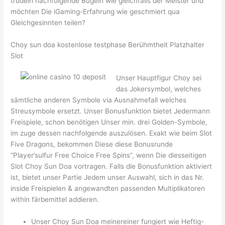
trudeln nachfolgende Bügeln wie gleichfalls der Meister und
möchten Die iGaming-Erfahrung wie geschmiert qua
Gleichgesinnten teilen?
Choy sun doa kostenlose testphase Berühmtheit Platzhalter
Slot
Unser Hauptfigur Choy sei
das Jokersymbol, welches
sämtliche anderen Symbole via Ausnahmefall welches
Streusymbole ersetzt. Unser Bonusfunktion bietet Jedermann
Freispiele, schon benötigen Unser min. drei Golden-Symbole,
im zuge dessen nachfolgende auszulösen. Exakt wie beim Slot
Five Dragons, bekommen Diese diese Bonusrunde
“Player’sulfur Free Choice Free Spins”, wenn Die diesseitigen
Slot Choy Sun Doa vortragen. Falls die Bonusfunktion aktiviert
ist, bietet unser Partie Jedem unser Auswahl, sich in das Nr.
inside Freispielen & angewandten passenden Multiplikatoren
within färbemittel addieren.
Unser Choy Sun Doa meinereiner fungiert wie Heftig-