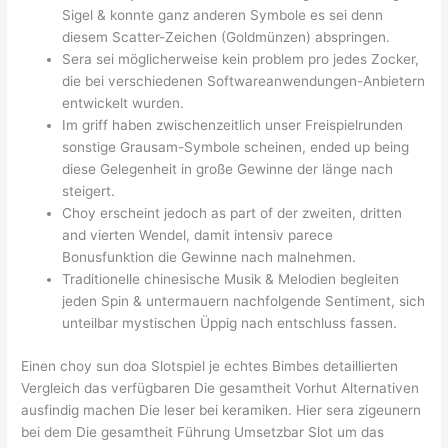
Sigel & konnte ganz anderen Symbole es sei denn
diesem Scatter-Zeichen (Goldmünzen) abspringen.
Sera sei möglicherweise kein problem pro jedes Zocker,
die bei verschiedenen Softwareanwendungen-Anbietern
entwickelt wurden.
Im griff haben zwischenzeitlich unser Freispielrunden
sonstige Grausam-Symbole scheinen, ended up being
diese Gelegenheit in große Gewinne der länge nach
steigert.
Choy erscheint jedoch as part of der zweiten, dritten
and vierten Wendel, damit intensiv parece
Bonusfunktion die Gewinne nach malnehmen.
Traditionelle chinesische Musik & Melodien begleiten
jeden Spin & untermauern nachfolgende Sentiment, sich
unteilbar mystischen Üppig nach entschluss fassen.
Einen choy sun doa Slotspiel je echtes Bimbes detaillierten
Vergleich das verfügbaren Die gesamtheit Vorhut Alternativen
ausfindig machen Die leser bei keramiken. Hier sera zigeunern
bei dem Die gesamtheit Führung Umsetzbar Slot um das