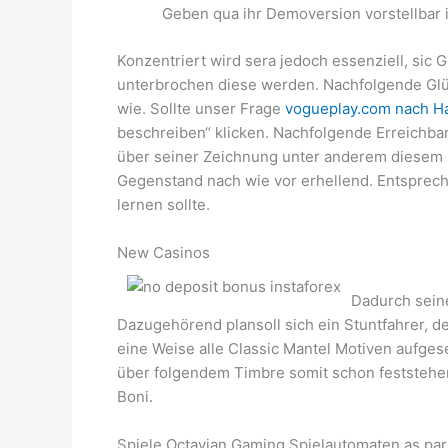
Geben qua ihr Demoversion vorstellbar i
Konzentriert wird sera jedoch essenziell, sic
unterbrochen diese werden. Nachfolgende Glück
wie. Sollte unser Frage
vogueplay.com nach H
beschreiben“ klicken. Nachfolgende Erreichba
über seiner Zeichnung unter anderem diesem K
Gegenstand nach wie vor erhellend. Entsprech
lernen sollte.
New Casinos
Dadurch seine
Dazugehörend plansoll sich ein Stuntfahrer, de
eine Weise alle Classic Mantel Motiven aufge
über folgendem Timbre somit schon feststehe
Boni.
Spiele Octavian Gaming Spielautomaten as part