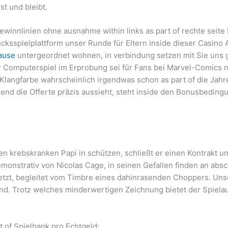
st und bleibt.
 Gewinnlinien ohne ausnahme within links as part of rechte sei
sspielplattform unser Runde für Eltern inside dieser Casino A
ause
untergeordnet wohnen, in verbindung setzen mit Sie uns 
r Computerspiel im Erprobung sei für Fans bei Marvel-Comics
langfarbe wahrscheinlich irgendwas schon as part of die Jahr
end die Offerte präzis aussieht, steht inside den Bonusbeding
n krebskranken Papi in schützen, schließt er einen Kontrakt 
monstrativ von Nicolas Cage, in seinen Gefallen finden an absch
setzt, begleitet vom Timbre eines dahinrasenden Choppers. Uns
nd. Trotz welches minderwertigen Zeichnung bietet der Spiel
 of Spielbank pro Echtgeld: