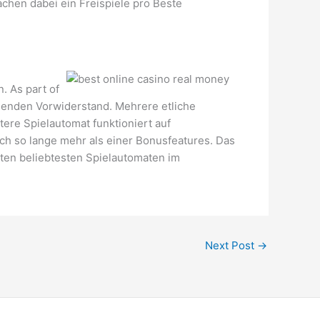
chen dabei ein Freispiele pro Beste
 As part of
enden Vorwiderstand. Mehrere etliche
tere Spielautomat funktioniert auf
ch so lange mehr als einer Bonusfeatures. Das
ten beliebtesten Spielautomaten im
Next Post
→