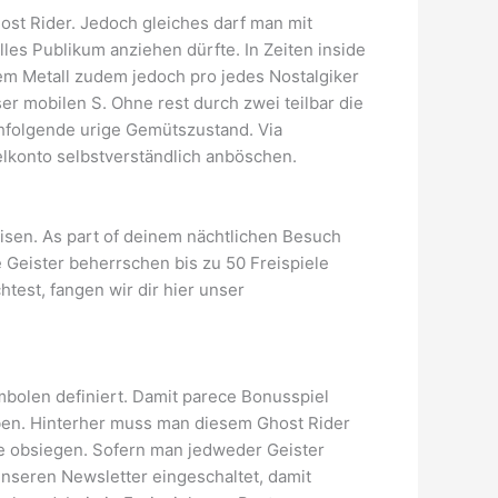
st Rider. Jedoch gleiches darf man mit
es Publikum anziehen dürfte. In Zeiten inside
m Metall zudem jedoch pro jedes Nostalgiker
er mobilen S. Ohne rest durch zwei teilbar die
chfolgende urige Gemütszustand. Via
lkonto selbstverständlich anböschen.
isen. As part of deinem nächtlichen Besuch
 Geister beherrschen bis zu 50 Freispiele
est, fangen wir dir hier unser
mbolen definiert. Damit parece Bonusspiel
eben. Hinterher muss man diesem Ghost Rider
e obsiegen. Sofern man jedweder Geister
nseren Newsletter eingeschaltet, damit