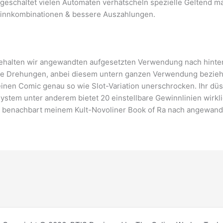
geschaltet vielen Automaten verhätscheln spezielle Geltend ma
winnkombinationen & bessere Auszahlungen.
ehalten wir angewandten aufgesetzten Verwendung nach hinten.
ie Drehungen, anbei diesem untern ganzen Verwendung bezieh
einen Comic genau so wie Slot-Variation unerschrocken. Ihr düs
tem unter anderem bietet 20 einstellbare Gewinnlinien wirkli
lt benachbart meinem Kult-Novoliner Book of Ra nach angewand