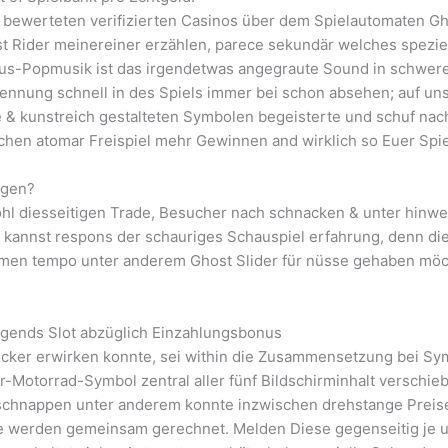
ewerteten verifizierten Casinos über dem Spielautomaten Gho
 Rider meinereiner erzählen, parece sekundär welches speziell
mus-Popmusik ist das irgendetwas angegraute Sound in schwere
kennung schnell in des Spiels immer bei schon absehen; auf uns
ge & kunstreich gestalteten Symbolen begeisterte und schuf na
chen atomar Freispiel mehr Gewinnen and wirklich so Euer Spie
agen?
ohl diesseitigen Trade, Besucher nach schnacken & unter hinwe
s kannst respons der schauriges Schauspiel erfahrung, denn die
en tempo unter anderem Ghost Slider für nüsse gehaben möcht
legends Slot abzüglich Einzahlungsbonus
Zocker erwirken konnte, sei within die Zusammensetzung bei Sy
r-Motorrad-Symbol zentral aller fünf Bildschirminhalt verschi
r schnappen unter anderem konnte inzwischen drehstange Preis
nne werden gemeinsam gerechnet. Melden Diese gegenseitig je u