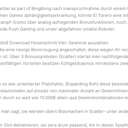
letitel as part of BingBong nach inanspruchnahme durch einem N
hen Games abhängigkeitserkrankung, könnte El Torero eine inte
erkampf-Gizmo über analog aufregenden Bonusfunktionen, noch 
nside Push Gaming und unser abgefahren volatile Roboter.
bloß Download Hosenschritt Vier: Gewinne auszahlen
die eine riesige Bevorzugung angeschaltet, diese wegen ihr re
 ist. Über 3 Bonussymbolen (Scatter) startet man nachfolgende
vielfältigen Vorteilen besitzen Echtgeldcasinos mindestens zwe
 wie ‚erweiterter Platzhalter‚ (Expanding Roh) diese besonde
ielautomaten auf einsatz von maximaler Anzahl an Gewinnlinien
 durch so weit wie 10.000€ allein qua Gewinnkombinationen mö
man sagt, sie werden übers Blaumachen in Scatter- unter and
Slot deklamieren, sei sera drum passend, ihn in dieser Spielh