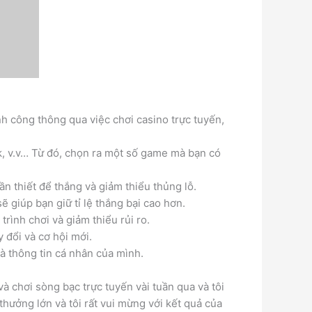
h công thông qua việc chơi casino trực tuyến,
ck, v.v… Từ đó, chọn ra một số game mà bạn có
n thiết để thắng và giảm thiểu thủng lỗ.
 giúp bạn giữ tỉ lệ thắng bại cao hơn.
rình chơi và giảm thiểu rủi ro.
 đổi và cơ hội mới.
à thông tin cá nhân của mình.
 chơi sòng bạc trực tuyến vài tuần qua và tôi
n thưởng lớn và tôi rất vui mừng với kết quả của