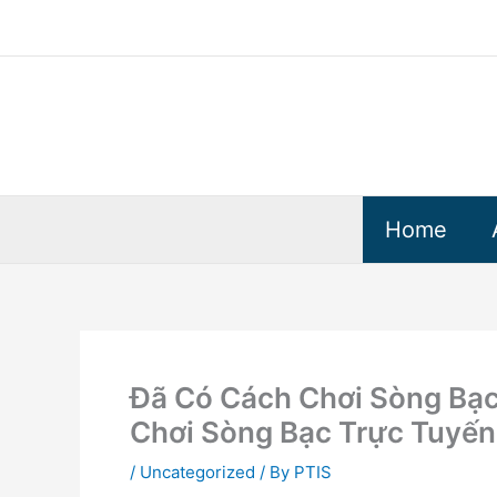
Skip
to
content
Home
Đã Có Cách Chơi Sòng Bạc
Chơi Sòng Bạc Trực Tuyế
/
Uncategorized
/ By
PTIS