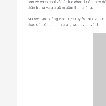
hơn về cách chơi và các lựa chọn. Luôn theo dõi
thận trọng và giữ gỡ nгиệm thuộc lòng.
Mơ hồ:”Chơi Sòng Bạc Trực Tuyến Tại Live Onli
theo dõi số dư, chọn trang web uy tín và chơi 