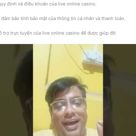
uy định và điều khoản của live online casino.
đảm bảo tính bảo mật của thông tin cá nhân và thanh toán.
ỗ trợ trực tuyến của live online casino để được giúp đỡ.