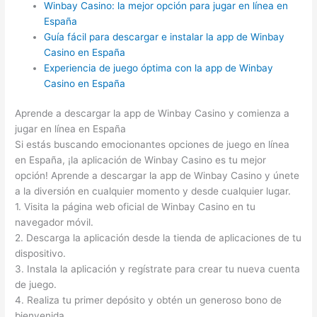
Winbay Casino: la mejor opción para jugar en línea en
España
Guía fácil para descargar e instalar la app de Winbay
Casino en España
Experiencia de juego óptima con la app de Winbay
Casino en España
Aprende a descargar la app de Winbay Casino y comienza a
jugar en línea en España
Si estás buscando emocionantes opciones de juego en línea
en España, ¡la aplicación de Winbay Casino es tu mejor
opción! Aprende a descargar la app de Winbay Casino y únete
a la diversión en cualquier momento y desde cualquier lugar.
1. Visita la página web oficial de Winbay Casino en tu
navegador móvil.
2. Descarga la aplicación desde la tienda de aplicaciones de tu
dispositivo.
3. Instala la aplicación y regístrate para crear tu nueva cuenta
de juego.
4. Realiza tu primer depósito y obtén un generoso bono de
bienvenida.