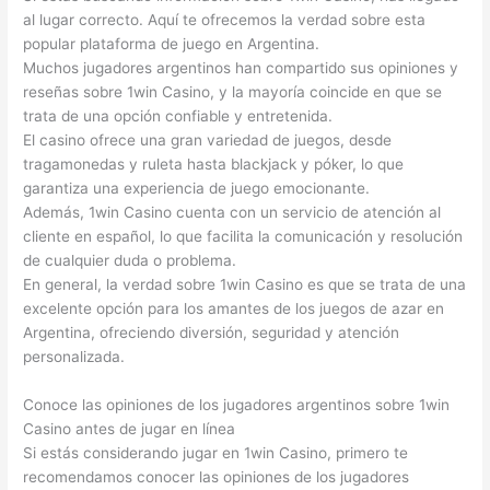
al lugar correcto. Aquí te ofrecemos la verdad sobre esta
popular plataforma de juego en Argentina.
Muchos jugadores argentinos han compartido sus opiniones y
reseñas sobre 1win Casino, y la mayoría coincide en que se
trata de una opción confiable y entretenida.
El casino ofrece una gran variedad de juegos, desde
tragamonedas y ruleta hasta blackjack y póker, lo que
garantiza una experiencia de juego emocionante.
Además, 1win Casino cuenta con un servicio de atención al
cliente en español, lo que facilita la comunicación y resolución
de cualquier duda o problema.
En general, la verdad sobre 1win Casino es que se trata de una
excelente opción para los amantes de los juegos de azar en
Argentina, ofreciendo diversión, seguridad y atención
personalizada.
Conoce las opiniones de los jugadores argentinos sobre 1win
Casino antes de jugar en línea
Si estás considerando jugar en 1win Casino, primero te
recomendamos conocer las opiniones de los jugadores