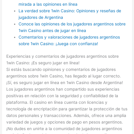
mirada a las opiniones en línea
La verdad sobre 1win Casino: Opiniones y reseñas de
jugadores de Argentina
Conoce las opiniones de los jugadores argentinos sobre
1win Casino antes de jugar en línea
Comentarios y valoraciones de jugadores argentinos
sobre 1win Casino: ¡Juega con confianza!
Experiencias y comentarios de jugadores argentinos sobre
1win Casino: ¡Es seguro jugar en línea!
Si estás buscando opiniones y comentarios de jugadores
argentinos sobre 1win Casino, has llegado al lugar correcto.
¡Sí, es seguro jugar en línea en 1win Casino desde Argentina!
Los jugadores argentinos han compartido sus experiencias
positivas en relación con la seguridad y confiabilidad de la
plataforma. El casino en línea cuenta con licencias y
tecnología de encriptación para garantizar la protección de tus
datos personales y transacciones. Además, ofrece una amplia
variedad de juegos y opciones de pago en pesos argentinos.
¡No dudes en unirte a la comunidad de jugadores argentinos