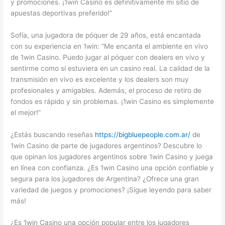
y promociones. ¡1win Casino es definitivamente mi sitio de
apuestas deportivas preferido!”
Sofía, una jugadora de póquer de 29 años, está encantada
con su experiencia en 1win: “Me encanta el ambiente en vivo
de 1win Casino. Puedo jugar al póquer con dealers en vivo y
sentirme como si estuviera en un casino real. La calidad de la
transmisión en vivo es excelente y los dealers son muy
profesionales y amigables. Además, el proceso de retiro de
fondos es rápido y sin problemas. ¡1win Casino es simplemente
el mejor!”
¿Estás buscando reseñas
https://bigbluepeople.com.ar/
de
1win Casino de parte de jugadores argentinos? Descubre lo
que opinan los jugadores argentinos sobre 1win Casino y juega
en línea con confianza. ¿Es 1win Casino una opción confiable y
segura para los jugadores de Argentina? ¿Ofrece una gran
variedad de juegos y promociones? ¡Sigue leyendo para saber
más!
¿Es 1win Casino una opción popular entre los jugadores