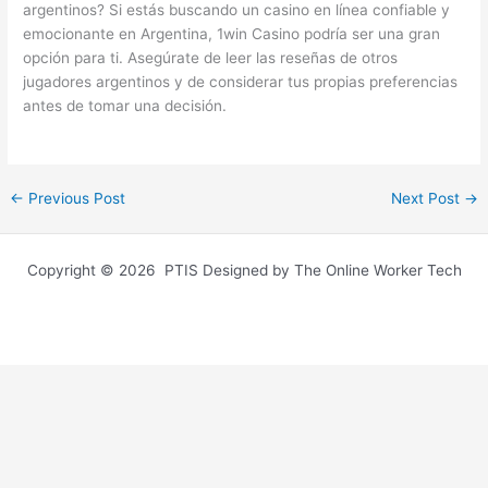
argentinos? Si estás buscando un casino en línea confiable y
emocionante en Argentina, 1win Casino podría ser una gran
opción para ti. Asegúrate de leer las reseñas de otros
jugadores argentinos y de considerar tus propias preferencias
antes de tomar una decisión.
←
Previous Post
Next Post
→
Copyright © 2026 PTIS Designed by The Online Worker Tech