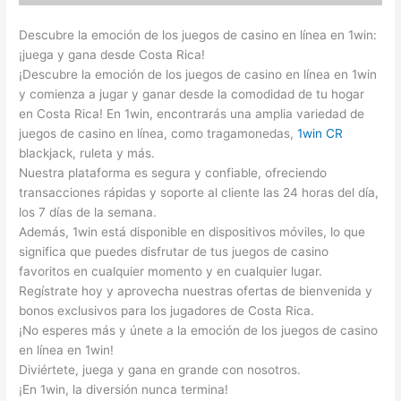
Descubre la emoción de los juegos de casino en línea en 1win:
¡juega y gana desde Costa Rica!
¡Descubre la emoción de los juegos de casino en línea en 1win
y comienza a jugar y ganar desde la comodidad de tu hogar
en Costa Rica! En 1win, encontrarás una amplia variedad de
juegos de casino en línea, como tragamonedas,
1win CR
blackjack, ruleta y más.
Nuestra plataforma es segura y confiable, ofreciendo
transacciones rápidas y soporte al cliente las 24 horas del día,
los 7 días de la semana.
Además, 1win está disponible en dispositivos móviles, lo que
significa que puedes disfrutar de tus juegos de casino
favoritos en cualquier momento y en cualquier lugar.
Regístrate hoy y aprovecha nuestras ofertas de bienvenida y
bonos exclusivos para los jugadores de Costa Rica.
¡No esperes más y únete a la emoción de los juegos de casino
en línea en 1win!
Diviértete, juega y gana en grande con nosotros.
¡En 1win, la diversión nunca termina!