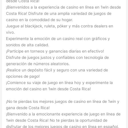
desde Costa Rica!
¡Bienvenidos a la experiencia de casino en línea en 1win desde
Costa Rica! Disfrute de una amplia variedad de juegos de
casino en la comodidad de su hogar.
Juegue al blackjack, ruleta, póker y más contra dealers en
vivo.
Experimente la emoción de un casino real con gráficos y
sonidos de alta calidad.
¡Participe en torneos y ganancias diarias en efectivo!
Disfrute de juegos justos y confiables con tecnología de
generación de números aleatorios.
¡Realice un depósito fácil y seguro con una variedad de
opciones de pago!
¡Comience su viaje de juego en línea hoy y experimente la
emoción del casino en 1win desde Costa Rica!
¡No te pierdas los mejores juegos de casino en línea de 1win y
gana desde Costa Rica!
¡Bienvenido a la emocionante experiencia de juego en línea de
1win desde Costa Rica! No te pierdas la oportunidad de
disfrutar de los mejores juegos de casino en línea en español.