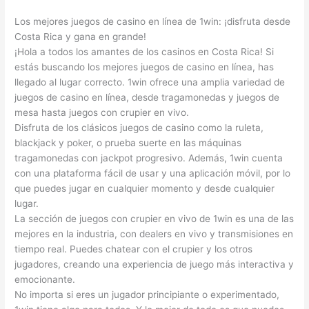
Los mejores juegos de casino en línea de 1win: ¡disfruta desde
Costa Rica y gana en grande!
¡Hola a todos los amantes de los casinos en Costa Rica! Si
estás buscando los mejores juegos de casino en línea, has
llegado al lugar correcto. 1win ofrece una amplia variedad de
juegos de casino en línea, desde tragamonedas y juegos de
mesa hasta juegos con crupier en vivo.
Disfruta de los clásicos juegos de casino como la ruleta,
blackjack y poker, o prueba suerte en las máquinas
tragamonedas con jackpot progresivo. Además, 1win cuenta
con una plataforma fácil de usar y una aplicación móvil, por lo
que puedes jugar en cualquier momento y desde cualquier
lugar.
La sección de juegos con crupier en vivo de 1win es una de las
mejores en la industria, con dealers en vivo y transmisiones en
tiempo real. Puedes chatear con el crupier y los otros
jugadores, creando una experiencia de juego más interactiva y
emocionante.
No importa si eres un jugador principiante o experimentado,