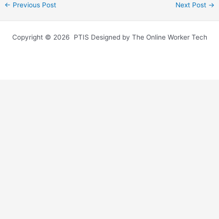
←
Previous Post
Next Post
→
Copyright © 2026 PTIS Designed by The Online Worker Tech