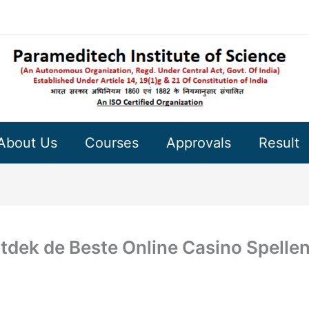
About Us
Courses
Approvals
Result
ek de Beste Online Casino Spellen