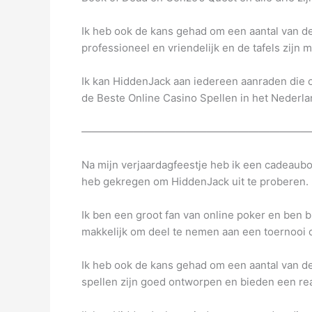
Ik heb ook de kans gehad om een aantal van de 
professioneel en vriendelijk en de tafels zijn
Ik kan HiddenJack aan iedereen aanraden die
de Beste Online Casino Spellen in het Nederla
——————————————————————
Na mijn verjaardagfeestje heb ik een cadeaubon
heb gekregen om HiddenJack uit te proberen.
Ik ben een groot fan van online poker en ben 
makkelijk om deel te nemen aan een toernooi 
Ik heb ook de kans gehad om een aantal van de
spellen zijn goed ontworpen en bieden een rea