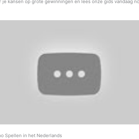
r je kansen op grote gewinningen en lees onze gids vandaag n
o Spellen in het Nederlands