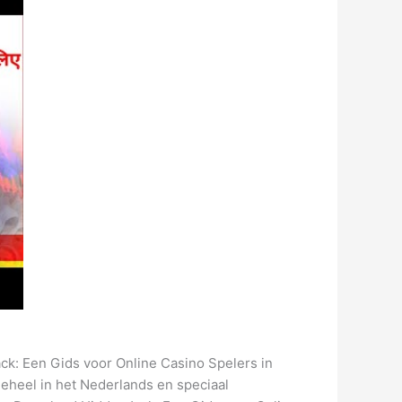
ck: Een Gids voor Online Casino Spelers in
geheel in het Nederlands en speciaal