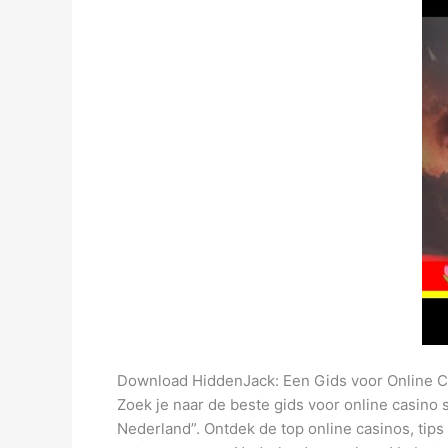
Download HiddenJack: Een Gids voor Online C
Zoek je naar de beste gids voor online casino
Nederland”. Ontdek de top online casinos, tips