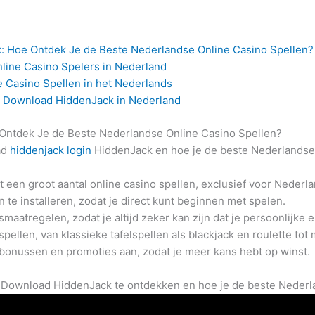
 Hoe Ontdek Je de Beste Nederlandse Online Casino Spellen?
line Casino Spelers in Nederland
 Casino Spellen in het Nederlands
g: Download HiddenJack in Nederland
Ontdek Je de Beste Nederlandse Online Casino Spellen?
ad
hiddenjack login
HiddenJack en hoe je de beste Nederlandse 
 een groot aantal online casino spellen, exclusief voor Nederl
 te installeren, zodat je direct kunt beginnen met spelen.
atregelen, zodat je altijd zeker kan zijn dat je persoonlijke en
pellen, van klassieke tafelspellen als blackjack en roulette tot
bonussen en promoties aan, zodat je meer kans hebt op winst.
n Download HiddenJack te ontdekken en hoe je de beste Nederla