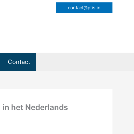
contact@ptis.in
Contact
 in het Nederlands