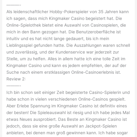
———-
Als leidenschaftlicher Hobby-Pokerspieler von 35 Jahren kann
ich sagen, dass mich Kingmaker Casino begeistert hat. Die
Online-Spielothek bietet eine Auswahl von Casinospielen, die
mich in den Bann gezogen hat. Die Benutzeroberfläche ist
intuitiv und es hat nicht lange gedauert, bis ich mein
Lieblingsspiel gefunden hatte. Die Auszahlungen waren schnell
und zuverlässig, und der Kundenservice war jederzeit zur
Stelle, um zu helfen. Alles in allem hatte ich eine tolle Zeit im
Kingmaker Casino und kann es jedem empfehlen, der auf der
Suche nach einem erstklassigen Online-Casinoerlebnis ist.
Review 2:
———-
Ich bin schon seit einiger Zeit begeisterte Casino-Spielerin und
habe schon in vielen verschiedenen Online-Casinos gespielt.
Aber Erlebe Spannung im Kingmaker Casino ist definitiv eines
der besten! Die Spieleauswahl ist riesig und ich habe jedes Mal
etwas Neues ausprobiert. Das Beste an Kingmaker Casino ist
jedoch, dass sie eine große Auswahl an Jackpot-Spielen
anbieten, bei denen man groß gewinnen kann. Ich habe sogar