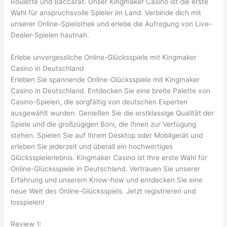
Roulette und Baccarat. Unser Kingmaker Casino ist die erste
Wahl für anspruchsvolle Spieler im Land. Verbinde dich mit
unserer Online-Spielothek und erlebe die Aufregung von Live-
Dealer-Spielen hautnah.
Erlebe unvergessliche Online-Glücksspiele mit Kingmaker
Casino in Deutschland
Erleben Sie spannende Online-Glücksspiele mit Kingmaker
Casino in Deutschland. Entdecken Sie eine breite Palette von
Casino-Spielen, die sorgfältig von deutschen Experten
ausgewählt wurden. Genießen Sie die erstklassige Qualität der
Spiele und die großzügigen Boni, die Ihnen zur Verfügung
stehen. Spielen Sie auf Ihrem Desktop oder Mobilgerät und
erleben Sie jederzeit und überall ein hochwertiges
Glücksspielerlebnis. Kingmaker Casino ist Ihre erste Wahl für
Online-Glücksspiele in Deutschland. Vertrauen Sie unserer
Erfahrung und unserem Know-how und entdecken Sie eine
neue Welt des Online-Glücksspiels. Jetzt registrieren und
losspielen!
Review 1: