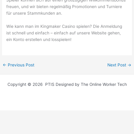
freuen, und wir bieten regelmäßig Promotionen und Turniere
für unsere Stammkunden an.
Wie kann man im Kingmaker Casino spielen? Die Anmeldung
ist schnell und einfach – einfach auf unsere Website gehen,
ein Konto erstellen und losspielen!
←
Previous Post
Next Post
→
Copyright © 2026 PTIS Designed by The Online Worker Tech