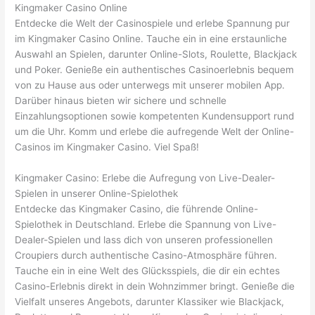
Kingmaker Casino Online
Entdecke die Welt der Casinospiele und erlebe Spannung pur
im Kingmaker Casino Online. Tauche ein in eine erstaunliche
Auswahl an Spielen, darunter Online-Slots, Roulette, Blackjack
und Poker. Genieße ein authentisches Casinoerlebnis bequem
von zu Hause aus oder unterwegs mit unserer mobilen App.
Darüber hinaus bieten wir sichere und schnelle
Einzahlungsoptionen sowie kompetenten Kundensupport rund
um die Uhr. Komm und erlebe die aufregende Welt der Online-
Casinos im Kingmaker Casino. Viel Spaß!
Kingmaker Casino: Erlebe die Aufregung von Live-Dealer-
Spielen in unserer Online-Spielothek
Entdecke das Kingmaker Casino, die führende Online-
Spielothek in Deutschland. Erlebe die Spannung von Live-
Dealer-Spielen und lass dich von unseren professionellen
Croupiers durch authentische Casino-Atmosphäre führen.
Tauche ein in eine Welt des Glücksspiels, die dir ein echtes
Casino-Erlebnis direkt in dein Wohnzimmer bringt. Genieße die
Vielfalt unseres Angebots, darunter Klassiker wie Blackjack,