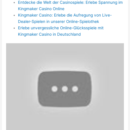
Entdecke die Welt der Casinospiele: Erlebe Spannung im
Kingmaker Casino Online
Kingmaker Casino: Erlebe die Aufregung von Live-
Dealer-Spielen in unserer Online-Spielothek
Erlebe unvergessliche Online-Glücksspiele mit
Kingmaker Casino in Deutschland