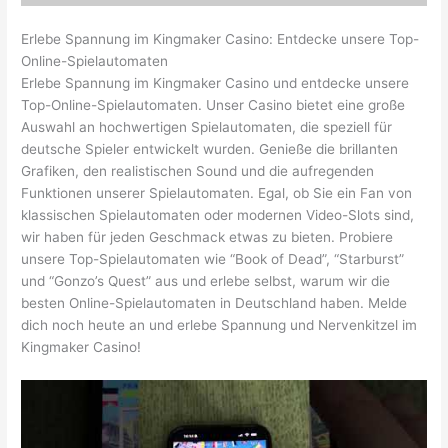
Erlebe Spannung im Kingmaker Casino: Entdecke unsere Top-
Online-Spielautomaten
Erlebe Spannung im Kingmaker Casino und entdecke unsere
Top-Online-Spielautomaten. Unser Casino bietet eine große
Auswahl an hochwertigen Spielautomaten, die speziell für
deutsche Spieler entwickelt wurden. Genieße die brillanten
Grafiken, den realistischen Sound und die aufregenden
Funktionen unserer Spielautomaten. Egal, ob Sie ein Fan von
klassischen Spielautomaten oder modernen Video-Slots sind,
wir haben für jeden Geschmack etwas zu bieten. Probiere
unsere Top-Spielautomaten wie “Book of Dead”, “Starburst”
und “Gonzo’s Quest” aus und erlebe selbst, warum wir die
besten Online-Spielautomaten in Deutschland haben. Melde
dich noch heute an und erlebe Spannung und Nervenkitzel im
Kingmaker Casino!