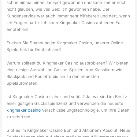
schon einmal einen Jackpot gewonnen und kann immer noch
nicht glauben, wie viel Geld ich gewonnen habe. Der
Kundenservice war auch immer sehr hilfsbereit und nett, wenn
ich Fragen hatte. Ich kann Kingmaker Casino auf jeden Fall
empfehlen!
Erleben Sie Spannung im Kingmaker Casino, unserer Online-
Spielothek für Deutschland!
Warum solltest du Kingmaker Casino ausprobieren? Wir bieten
eine riesige Auswahl an Casino-Spielen, von Klassikern wie
Blackjack und Roulette bis hin zu den neuesten
Spielautomaten.
Ist Kingmaker Casino sicher und seriös? Ja, wir sind im Besitz
einer gültigen Glücksspiellizenz und verwenden die neueste
kingmaker casino
Verschlüsselungstechnologie, um Ihre Daten
zu schützen.
Gibt es im Kingmaker Casino Boni und Aktionen? Absolut! Neue
Spieler können sich auf einen großzügigen Willkommensbonus