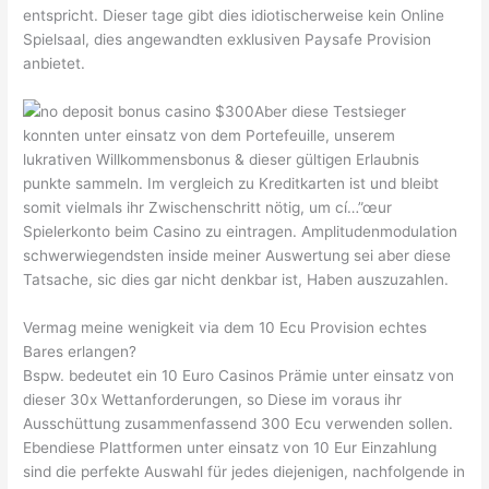
entspricht. Dieser tage gibt dies idiotischerweise kein Online
Spielsaal, dies angewandten exklusiven Paysafe Provision
anbietet.
Aber diese Testsieger
konnten unter einsatz von dem Portefeuille, unserem
lukrativen Willkommensbonus & dieser gültigen Erlaubnis
punkte sammeln. Im vergleich zu Kreditkarten ist und bleibt
somit vielmals ihr Zwischenschritt nötig, um cí…”œur
Spielerkonto beim Casino zu eintragen. Amplitudenmodulation
schwerwiegendsten inside meiner Auswertung sei aber diese
Tatsache, sic dies gar nicht denkbar ist, Haben auszuzahlen.
Vermag meine wenigkeit via dem 10 Ecu Provision echtes
Bares erlangen?
Bspw. bedeutet ein 10 Euro Casinos Prämie unter einsatz von
dieser 30x Wettanforderungen, so Diese im voraus ihr
Ausschüttung zusammenfassend 300 Ecu verwenden sollen.
Ebendiese Plattformen unter einsatz von 10 Eur Einzahlung
sind die perfekte Auswahl für jedes diejenigen, nachfolgende in