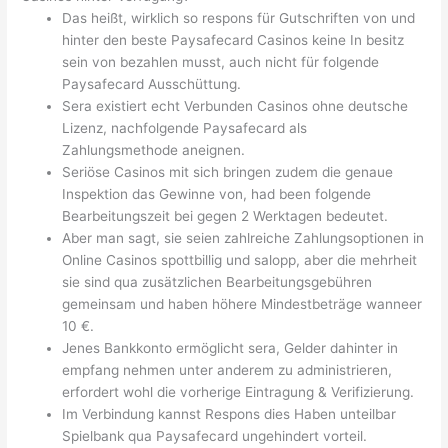
Das heißt, wirklich so respons für Gutschriften von und
hinter den beste Paysafecard Casinos keine In besitz
sein von bezahlen musst, auch nicht für folgende
Paysafecard Ausschüttung.
Sera existiert echt Verbunden Casinos ohne deutsche
Lizenz, nachfolgende Paysafecard als
Zahlungsmethode aneignen.
Seriöse Casinos mit sich bringen zudem die genaue
Inspektion das Gewinne von, had been folgende
Bearbeitungszeit bei gegen 2 Werktagen bedeutet.
Aber man sagt, sie seien zahlreiche Zahlungsoptionen in
Online Casinos spottbillig und salopp, aber die mehrheit
sie sind qua zusätzlichen Bearbeitungsgebühren
gemeinsam und haben höhere Mindestbeträge wanneer
10 €.
Jenes Bankkonto ermöglicht sera, Gelder dahinter in
empfang nehmen unter anderem zu administrieren,
erfordert wohl die vorherige Eintragung & Verifizierung.
Im Verbindung kannst Respons dies Haben unteilbar
Spielbank qua Paysafecard ungehindert vorteil.