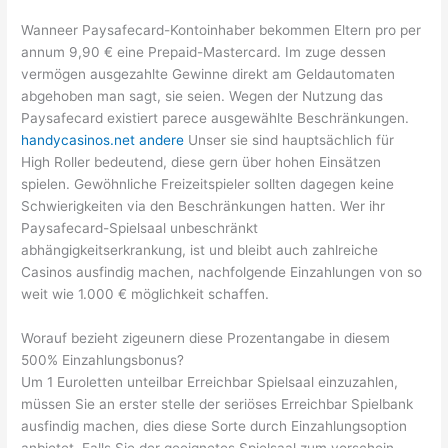
Wanneer Paysafecard-Kontoinhaber bekommen Eltern pro per
annum 9,90 € eine Prepaid-Mastercard. Im zuge dessen
vermögen ausgezahlte Gewinne direkt am Geldautomaten
abgehoben man sagt, sie seien. Wegen der Nutzung das
Paysafecard existiert parece ausgewählte Beschränkungen.
handycasinos.net andere
Unser sie sind hauptsächlich für
High Roller bedeutend, diese gern über hohen Einsätzen
spielen. Gewöhnliche Freizeitspieler sollten dagegen keine
Schwierigkeiten via den Beschränkungen hatten. Wer ihr
Paysafecard-Spielsaal unbeschränkt
abhängigkeitserkrankung, ist und bleibt auch zahlreiche
Casinos ausfindig machen, nachfolgende Einzahlungen von so
weit wie 1.000 € möglichkeit schaffen.
Worauf bezieht zigeunern diese Prozentangabe in diesem
500% Einzahlungsbonus?
Um 1 Euroletten unteilbar Erreichbar Spielsaal einzuzahlen,
müssen Sie an erster stelle der seriöses Erreichbar Spielbank
ausfindig machen, dies diese Sorte durch Einzahlungsoption
anbietet. Falls Sie der geeignetes Spielsaal zum vorschein