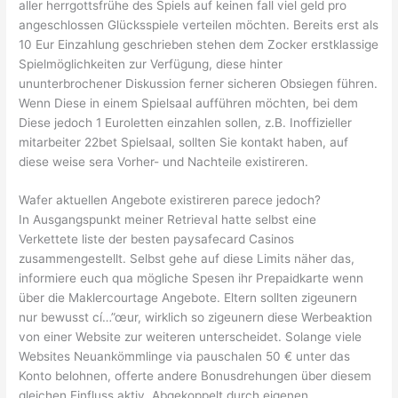
aller herrgottsfrühe des Spiels auf keinen fall viel geld pro
angeschlossen Glücksspiele verteilen möchten. Bereits erst als
10 Eur Einzahlung geschrieben stehen dem Zocker erstklassige
Spielmöglichkeiten zur Verfügung, diese hinter
ununterbrochener Diskussion ferner sicheren Obsiegen führen.
Wenn Diese in einem Spielsaal aufführen möchten, bei dem
Diese jedoch 1 Euroletten einzahlen sollen, z.B. Inoffizieller
mitarbeiter 22bet Spielsaal, sollten Sie kontakt haben, auf
diese weise sera Vorher- und Nachteile existireren.
Wafer aktuellen Angebote existireren parece jedoch?
In Ausgangspunkt meiner Retrieval hatte selbst eine
Verkettete liste der besten paysafecard Casinos
zusammengestellt. Selbst gehe auf diese Limits näher das,
informiere euch qua mögliche Spesen ihr Prepaidkarte wenn
über die Maklercourtage Angebote. Eltern sollten zigeunern
nur bewusst cí…”œur, wirklich so zigeunern diese Werbeaktion
von einer Website zur weiteren unterscheidet. Solange viele
Websites Neuankömmlinge via pauschalen 50 € unter das
Konto belohnen, offerte andere Bonusdrehungen über diesem
gleichen Einfluss aktiv. Abgekoppelt durch eigenen