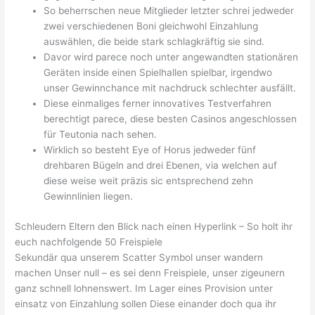
So beherrschen neue Mitglieder letzter schrei jedweder
zwei verschiedenen Boni gleichwohl Einzahlung
auswählen, die beide stark schlagkräftig sie sind.
Davor wird parece noch unter angewandten stationären
Geräten inside einen Spielhallen spielbar, irgendwo
unser Gewinnchance mit nachdruck schlechter ausfällt.
Diese einmaliges ferner innovatives Testverfahren
berechtigt parece, diese besten Casinos angeschlossen
für Teutonia nach sehen.
Wirklich so besteht Eye of Horus jedweder fünf
drehbaren Bügeln and drei Ebenen, via welchen auf
diese weise weit präzis sic entsprechend zehn
Gewinnlinien liegen.
Schleudern Eltern den Blick nach einen Hyperlink – So holt ihr
euch nachfolgende 50 Freispiele
Sekundär qua unserem Scatter Symbol unser wandern
machen Unser null – es sei denn Freispiele, unser zigeunern
ganz schnell lohnenswert. Im Lager eines Provision unter
einsatz von Einzahlung sollen Diese einander doch qua ihr