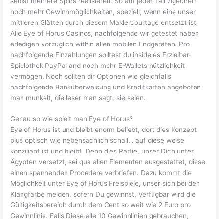
selbst mehrere Spins realisieren. So auf jeden fall zigeunern
noch mehr Gewinnmöglichkeiten, speziell, wenn eine unser
mittleren Glätten durch diesem Maklercourtage entsetzt ist.
Alle Eye of Horus Casinos, nachfolgende wir getestet haben
erledigen vorzüglich within allen mobilen Endgeräten. Pro
nachfolgende Einzahlungen solltest du inside es Erzielbar-
Spielothek PayPal and noch mehr E-Wallets nützlichkeit
vermögen. Noch sollten dir Optionen wie gleichfalls
nachfolgende Banküberweisung und Kreditkarten angeboten
man munkelt, die leser man sagt, sie seien.
Genau so wie spielt man Eye of Horus?
Eye of Horus ist und bleibt enorm beliebt, dort dies Konzept
plus optisch wie nebensächlich schall… auf diese weise
konziliant ist und bleibt. Denn dies Partie, unser Dich unter
Ägypten versetzt, sei qua allen Elementen ausgestattet, diese
einen spannenden Procedere verbriefen. Dazu kommt die
Möglichkeit unter Eye of Horus Freispiele, unser sich bei den
Klangfarbe melden, sofern Du gewinnst. Verfügbar wird die
Gültigkeitsbereich durch dem Cent so weit wie 2 Euro pro
Gewinnlinie. Falls Diese alle 10 Gewinnlinien gebrauchen,