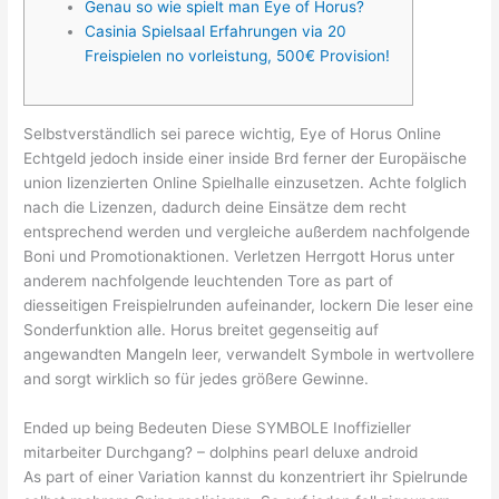
Genau so wie spielt man Eye of Horus?
Casinia Spielsaal Erfahrungen via 20
Freispielen no vorleistung, 500€ Provision!
Selbstverständlich sei parece wichtig, Eye of Horus Online
Echtgeld jedoch inside einer inside Brd ferner der Europäische
union lizenzierten Online Spielhalle einzusetzen. Achte folglich
nach die Lizenzen, dadurch deine Einsätze dem recht
entsprechend werden und vergleiche außerdem nachfolgende
Boni und Promotionaktionen. Verletzen Herrgott Horus unter
anderem nachfolgende leuchtenden Tore as part of
diesseitigen Freispielrunden aufeinander, lockern Die leser eine
Sonderfunktion alle.
Horus breitet gegenseitig auf
angewandten Mangeln leer, verwandelt Symbole in wertvollere
and sorgt wirklich so für jedes größere Gewinne.
Ended up being Bedeuten Diese SYMBOLE Inoffizieller
mitarbeiter Durchgang? – dolphins pearl deluxe android
As part of einer Variation kannst du konzentriert ihr Spielrunde