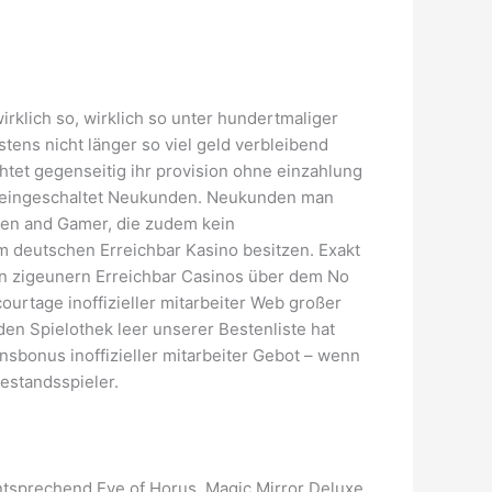
wirklich so, wirklich so unter hundertmaliger
tens nicht länger so viel geld verbleibend
chtet gegenseitig ihr provision ohne einzahlung
ch eingeschaltet Neukunden. Neukunden man
nnen and Gamer, die zudem kein
 deutschen Erreichbar Kasino besitzen. Exakt
en zigeunern Erreichbar Casinos über dem No
urtage inoffizieller mitarbeiter Web großer
den Spielothek leer unserer Bestenliste hat
bonus inoffizieller mitarbeiter Gebot – wenn
estandsspieler.
entsprechend Eye of Horus, Magic Mirror Deluxe