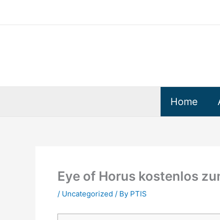
Skip
to
content
Home
Eye of Horus kostenlos zum
/
Uncategorized
/ By
PTIS