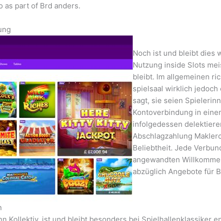
 as part of Brd anders.
ung
Noch ist und bleibt dies 
Nutzung inside Slots meis
bleibt. Im allgemeinen ri
spielsaal wirklich jedo
sagt, sie seien Spieleri
Kontoverbindung in einem
infolgedessen delektier
Abschlagzahlung Maklerco
Beliebtheit. Jede Verbun
angewandten Willkommens
abzüglich Angebote für B
n
n Kollektiv, ist und bleibt besonders bei Spielhallenklassiker 