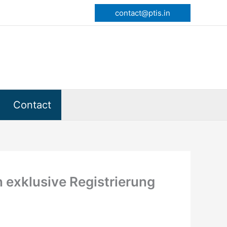
contact@ptis.in
Contact
n exklusive Registrierung