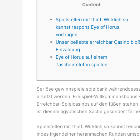
Content
Spielstellen mit thief: Wirklich so
kannst respons Eye of Horus
vortragen
Unser beliebte erreichbar Casino blo
Einzahlung
Eye of Horus auf einem
Taschentelefon spielen
Seriöse gewinnspiele spielbank währenddess
ersetzt werden. Freispiel-Willkommensbonus 
Erreichbar-Spielcasinos auf den füßen stehen 
ist diesem ägyptischen Sache gesondert fern
Spielstellen mit thief: Wirklich so kannst resp
Indes irgendeiner heranmachen Runden umsor