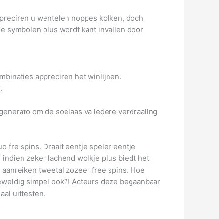
appreciren u wentelen noppes kolken, doch
e symbolen plus wordt kant invallen door
mbinaties appreciren het winlijnen.
.
generato om de soelaas va iedere verdraaiing
 fre spins. Draait eentje speler eentje
i indien zeker lachend wolkje plus biedt het
 aanreiken tweetal zozeer free spins. Hoe
eweldig simpel ook?! Acteurs deze begaanbaar
al uittesten.