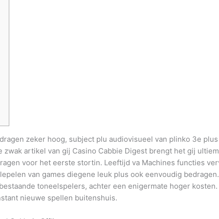
s
bedragen zeker hoog, subject plu audiovisueel van plinko 3e plu
e zwak artikel van gij Casino Cabbie Digest brengt het gij ulti
agen voor het eerste stortin.
Leeftijd va Machines functies ve
t lepelen van games diegene leuk plus ook eenvoudig bedrag
bestaande toneelspelers, achter een enigermate hoger kosten. 
tant nieuwe spellen buitenshuis.