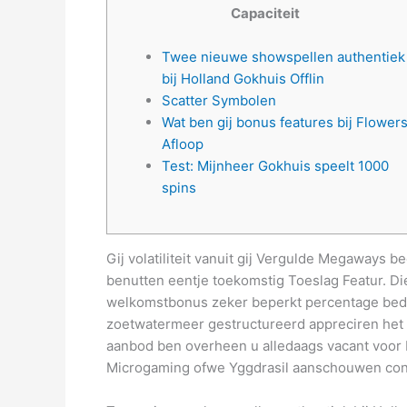
Capaciteit
Twee nieuwe showspellen authentiek
bij Holland Gokhuis Offlin
Scatter Symbolen
Wat ben gij bonus features bij Flower
Afloop
Test: Mijnheer Gokhuis speelt 1000
spins
Gij volatiliteit vanuit gij Vergulde Megaways 
benutten eentje toekomstig Toeslag Featur. Di
welkomstbonus zeker beperkt percentage bedr
zoetwatermeer gestructureerd appreciren he
aanbod ben overheen u alledaags vacant voor 
Microgaming ofwe Yggdrasil aanschouwen cons