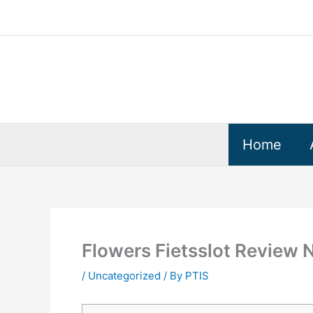
Skip
to
content
Home
Flowers Fietsslot Review 
/
Uncategorized
/ By
PTIS