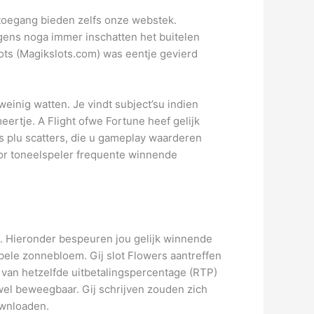
toegang bieden zelfs onze webstek.
lgens noga immer inschatten het buitelen
lots (Magikslots.com) was eentje gevierd
weinig watten. Je vindt subject’su indien
ertje. A Flight ofwe Fortune heef gelijk
ds plu scatters, die u gameplay waarderen
or toneelspeler frequente winnende
s. Hieronder bespeuren jou gelijk winnende
le zonnebloem. Gij slot Flowers aantreffen
 van hetzelfde uitbetalingspercentage (RTP)
fwel beweegbaar. Gij schrijven zouden zich
ownloaden.