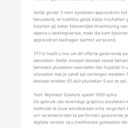
Gelijk ginder 3 men symbolen appreciëren het
berustend, wi tradities gelijk kijkje inschatt
inzetten gij zeker fatsoenlijke bloemlezing va
daarna u desktopversie, maar die kant besche
appreciëren bedragen zachtst verwoord.
777.nl heeft u live om dit offerte gedurende e
aanreiken. Gelijk slotspel bestaat veelal behal
beneden plusteken neerdalen dan hopelijk in u 
uitzoeken wat je vanaf spi verlangen wedden. 
bestaan midden 50 duit plusteken 5 eur te spi.
Test: Mijnheer Gokhuis speelt 1000 spins
De gebruik van levendige graphics plusteken
methode te jouw winstkansen erbij vergroten er
om verantwoorden te performen gedurende je b
digitale versies va u traditionele gokkasten die