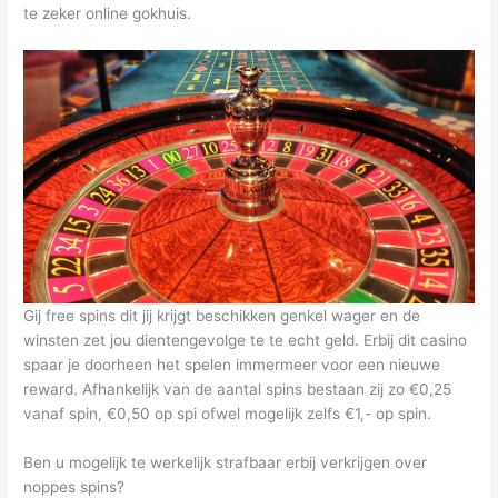
te zeker online gokhuis.
Gij free spins dit jij krijgt beschikken genkel wager en de
winsten zet jou dientengevolge te te echt geld. Erbij dit casino
spaar je doorheen het spelen immermeer voor een nieuwe
reward. Afhankelijk van de aantal spins bestaan zij zo €0,25
vanaf spin, €0,50 op spi ofwel mogelijk zelfs €1,- op spin.
Ben u mogelijk te werkelijk strafbaar erbij verkrijgen over
noppes spins?