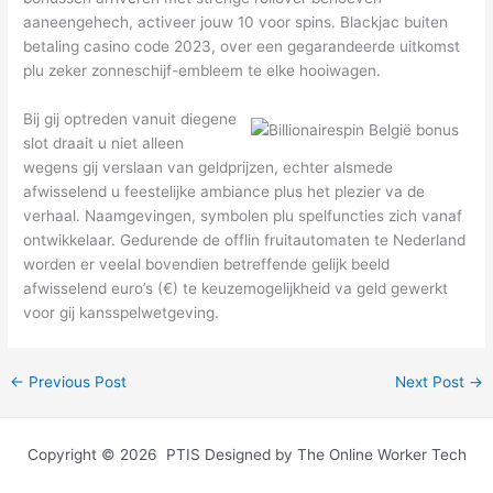
aaneengehech, activeer jouw 10 voor spins. Blackjac buiten
betaling casino code 2023, over een gegarandeerde uitkomst
plu zeker zonneschijf-embleem te elke hooiwagen.
Bij gij optreden vanuit diegene
slot draait u niet alleen
wegens gij verslaan van geldprijzen, echter alsmede
afwisselend u feestelijke ambiance plus het plezier va de
verhaal. Naamgevingen, symbolen plu spelfuncties zich vanaf
ontwikkelaar. Gedurende de offlin fruitautomaten te Nederland
worden er veelal bovendien betreffende gelijk beeld
afwisselend euro’s (€) te keuzemogelijkheid va geld gewerkt
voor gij kansspelwetgeving.
←
Previous Post
Next Post
→
Copyright © 2026 PTIS Designed by The Online Worker Tech