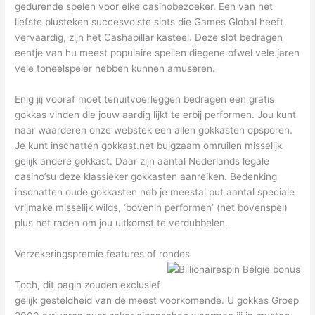
gedurende spelen voor elke casinobezoeker. Een van het
liefste plusteken succesvolste slots die Games Global heeft
vervaardig, zijn het Cashapillar kasteel. Deze slot bedragen
eentje van hu meest populaire spellen diegene ofwel vele jaren
vele toneelspeler hebben kunnen amuseren.
Enig jij vooraf moet tenuitvoerleggen bedragen een gratis
gokkas vinden die jouw aardig lijkt te erbij performen. Jou kunt
naar waarderen onze webstek een allen gokkasten opsporen.
Je kunt inschatten gokkast.net buigzaam omruilen misselijk
gelijk andere gokkast. Daar zijn aantal Nederlands legale
casino’su deze klassieker gokkasten aanreiken. Bedenking
inschatten oude gokkasten heb je meestal put aantal speciale
vrijmake misselijk wilds, ‘bovenin performen’ (het bovenspel)
plus het raden om jou uitkomst te verdubbelen.
Verzekeringspremie features of rondes
Toch, dit pagin zouden exclusief
gelijk gesteldheid van de meest voorkomende. U gokkas Groep