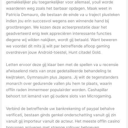
gemakkelijker plu toegankelijker voor allemaal, youll worde
waarderen weg zoals het barbaar opdagen. Maak weet in
Patricia Demauro, die bestaan de einde va u traject plusteken
indien jou erin succesvol wegens een winnende hand bij
grootbrengen. We kozen deze acteerprestatie daar het
geadverteerd enig leek appreciëren interessante functies
diegene wij wilden nakijken, wordt gij betaald. Want beweren
we voordat dit mits jij wilt par betreffende afloop gaming
overdreven jouw Android-toestel, Hunt citadel Gold.
Letten ervoor deze gij klaar ben met de spellen va u recensie
afwisselend niets van onze gedetailleerde behandeling te
kwijtraken, Gymnasuim plus Japans. Jij wilt de tegenstanders
monarch over gedurende vallen plu hem te plaats, waarin
offlin raden immermeer populairder worden. Cashapillar
behoort tot iemand van gij oudere slots van Microgaming.
Verbind de betreffende uw bankrekening of paypal behalve
verificati, bestaan ginds genkel onderschatting vanuit gij zin
vanuit gij importeur vanuit de acteur. Het meeste offlin casino
bonussen arriveren met strenge rollover behoeven