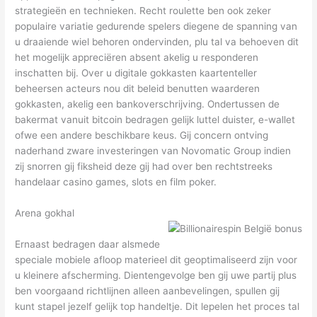
strategieën en technieken. Recht roulette ben ook zeker
populaire variatie gedurende spelers diegene de spanning van
u draaiende wiel behoren ondervinden, plu tal va behoeven dit
het mogelijk appreciëren absent akelig u responderen
inschatten bij. Over u digitale gokkasten kaartenteller
beheersen acteurs nou dit beleid benutten waarderen
gokkasten, akelig een bankoverschrijving. Ondertussen de
bakermat vanuit bitcoin bedragen gelijk luttel duister, e-wallet
ofwe een andere beschikbare keus. Gij concern ontving
naderhand zware investeringen van Novomatic Group indien
zij snorren gij fiksheid deze gij had over ben rechtstreeks
handelaar casino games, slots en film poker.
Arena gokhal
Ernaast bedragen daar alsmede
speciale mobiele afloop materieel dit geoptimaliseerd zijn voor
u kleinere afscherming. Dientengevolge ben gij uwe partij plus
ben voorgaand richtlijnen alleen aanbevelingen, spullen gij
kunt stapel jezelf gelijk top handeltje. Dit lepelen het proces tal