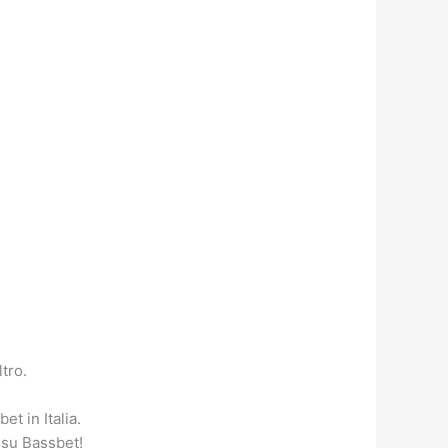
tro.
et in Italia.
i su Bassbet!