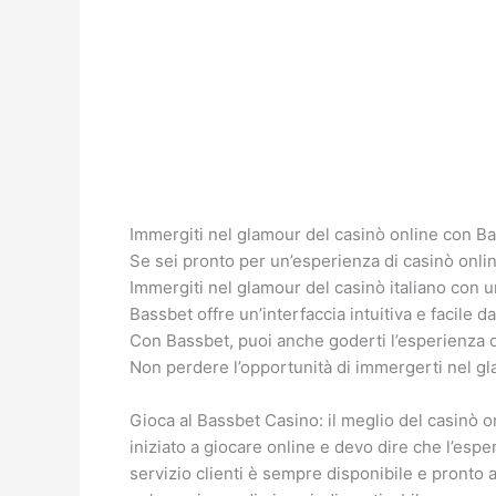
Immergiti nel glamour del casinò online con Bas
Se sei pronto per un’esperienza di casinò online
Immergiti nel glamour del casinò italiano con un
Bassbet offre un’interfaccia intuitiva e facile da
Con Bassbet, puoi anche goderti l’esperienza di
Non perdere l’opportunità di immergerti nel gla
Gioca al Bassbet Casino: il meglio del casinò 
iniziato a giocare online e devo dire che l’esper
servizio clienti è sempre disponibile e pronto