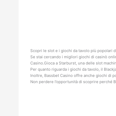
Scopri le slot e i giochi da tavolo più popolari d
Se stai cercando i migliori giochi di casinò onli
Casino.Gioca a Starburst, una delle slot machi
Per quanto riguarda i giochi da tavolo, il Blackja
Inoltre, Bassbet Casino offre anche giochi di p
Non perdere l’opportunità di scoprire perché 