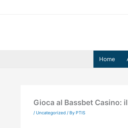
Skip
to
content
Home
Gioca al Bassbet Casino: il 
/
Uncategorized
/ By
PTIS