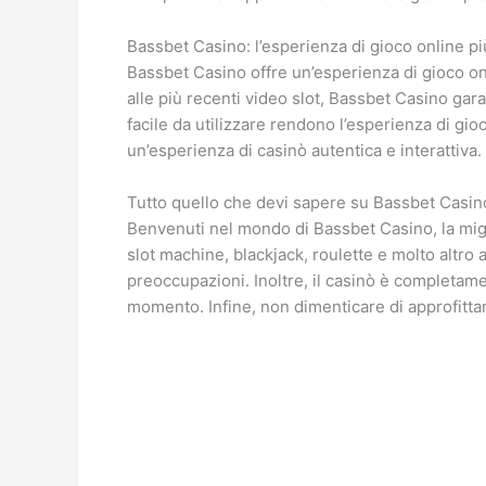
Bassbet Casino: l’esperienza di gioco online più
Bassbet Casino offre un’esperienza di gioco on
alle più recenti video slot, Bassbet Casino garant
facile da utilizzare rendono l’esperienza di gi
un’esperienza di casinò autentica e interattiva.
Tutto quello che devi sapere su Bassbet Casino, 
Benvenuti nel mondo di Bassbet Casino, la miglio
slot machine, blackjack, roulette e molto altro
preoccupazioni. Inoltre, il casinò è completamen
momento. Infine, non dimenticare di approfittar