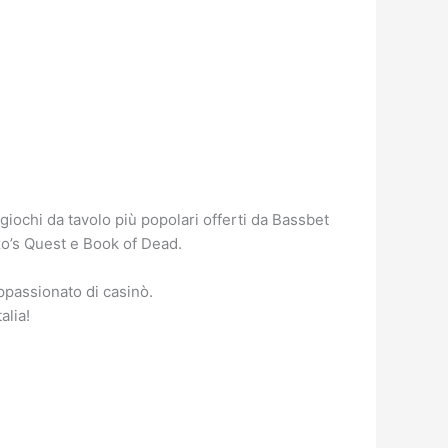
i giochi da tavolo più popolari offerti da Bassbet
zo’s Quest e Book of Dead.
ppassionato di casinò.
talia!