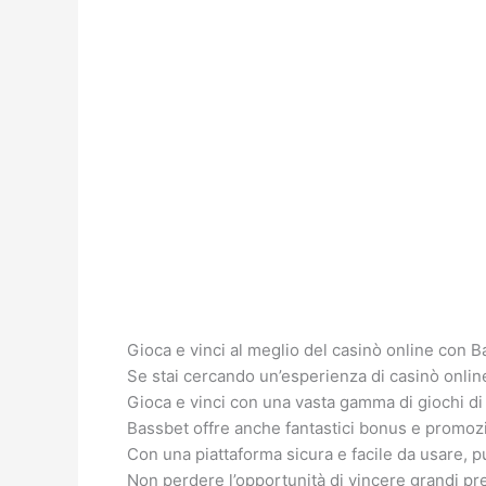
Gioca e vinci al meglio del casinò online con Ba
Se stai cercando un’esperienza di casinò online 
Gioca e vinci con una vasta gamma di giochi di c
Bassbet offre anche fantastici bonus e promozio
Con una piattaforma sicura e facile da usare, puo
Non perdere l’opportunità di vincere grandi prem