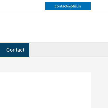
contact@ptis.in
Contact