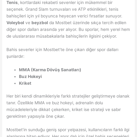
Tenis
, kortlardaki rekabeti sevenler için mükemmel bir
seçenek. Grand Slam turnuvaları ve ATP etkinlikleri, tenis
bahisçileri için yıl boyunca heyecan verici fırsatlar sunuyor.
Voleybol
ve
beyzbol
da Mostbet üzerinde sıkça tercih edilen
diğer spor dalları arasında yer alıyor. Bu sporlar, hem yerel hem
de uluslararası müsabakalarla bahisçilerin ilgisini çekiyor.
Bahis severler için Mostbet’te öne çıkan diğer spor dalları
şunlardır:
MMA (Karma Dövüş Sanatları)
Buz Hokeyi
Kriket
Her biri kendi dinamikleriyle farklı stratejiler geliştirmeye olanak
tanır. Özellikle MMA ve buz hokeyi, adrenalin dolu
mücadeleleriyle dikkat çekerken, kriket ise strateji ve sabır
gerektiren yapısıyla öne çıkar.
Mostbet’in sunduğu geniş spor yelpazesi, kullanıcıların farklı ilgi
alanlarına hitap ediyor. Her spor dalı için özel bahis seçenekleri