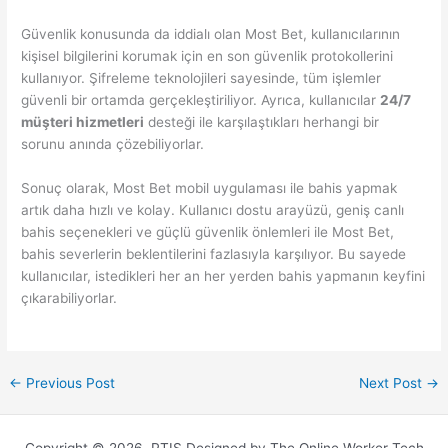
Güvenlik konusunda da iddialı olan Most Bet, kullanıcılarının
kişisel bilgilerini korumak için en son güvenlik protokollerini
kullanıyor. Şifreleme teknolojileri sayesinde, tüm işlemler
güvenli bir ortamda gerçekleştiriliyor. Ayrıca, kullanıcılar
24/7
müşteri hizmetleri
desteği ile karşılaştıkları herhangi bir
sorunu anında çözebiliyorlar.
Sonuç olarak, Most Bet mobil uygulaması ile bahis yapmak
artık daha hızlı ve kolay. Kullanıcı dostu arayüzü, geniş canlı
bahis seçenekleri ve güçlü güvenlik önlemleri ile Most Bet,
bahis severlerin beklentilerini fazlasıyla karşılıyor. Bu sayede
kullanıcılar, istedikleri her an her yerden bahis yapmanın keyfini
çıkarabiliyorlar.
←
Previous Post
Next Post
→