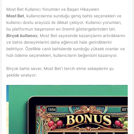
Most Bet Kullanıcı Yorumları ve Başarı Hikayeleri
Most Bet
, kullanıcılarına sunduğu geniş bahis seçenekleri ve
kullanıcı dostu arayüzü ile dikkat çekiyor. Kullanıcı yorumları,
bu platformun başarısının en önemli göstergelerinden biri.
Birçok kullanıcı
, Most Bet sayesinde kazançlarını artırdıklarını
ve bahis deneyimlerini daha eğlenceli hale getirdiklerini
belirtiyor. Özellikle canlı bahislerde sunduğu yüksek oranlar ve
hızlı ödeme seçenekleri, kullanıcıların beğenisini kazanıyor.
Birçok bahis sever, Most Bet’i tercih etme sebeplerini şu
şekilde sıralıyor: