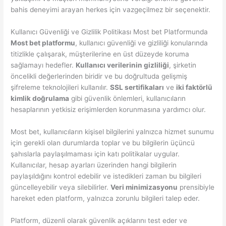
bahis deneyimi arayan herkes için vazgeçilmez bir seçenektir.
Kullanıcı Güvenliği ve Gizlilik Politikası Most bet Platformunda
Most bet platformu
, kullanıcı güvenliği ve gizliliği konularında
titizlikle çalışarak, müşterilerine en üst düzeyde koruma
sağlamayı hedefler.
Kullanıcı verilerinin gizliliği
, şirketin
öncelikli değerlerinden biridir ve bu doğrultuda gelişmiş
şifreleme teknolojileri kullanılır.
SSL sertifikaları
ve
iki faktörlü
kimlik doğrulama
gibi güvenlik önlemleri, kullanıcıların
hesaplarının yetkisiz erişimlerden korunmasına yardımcı olur.
Most bet, kullanıcıların kişisel bilgilerini yalnızca hizmet sunumu
için gerekli olan durumlarda toplar ve bu bilgilerin üçüncü
şahıslarla paylaşılmaması için katı politikalar uygular.
Kullanıcılar, hesap ayarları üzerinden hangi bilgilerin
paylaşıldığını kontrol edebilir ve istedikleri zaman bu bilgileri
güncelleyebilir veya silebilirler.
Veri minimizasyonu
prensibiyle
hareket eden platform, yalnızca zorunlu bilgileri talep eder.
Platform, düzenli olarak güvenlik açıklarını test eder ve