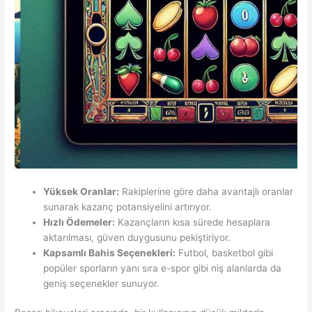
Yüksek Oranlar:
Rakiplerine göre daha avantajlı oranlar
sunarak kazanç potansiyelini artırıyor.
Hızlı Ödemeler:
Kazançların kısa sürede hesaplara
aktarılması, güven duygusunu pekiştiriyor.
Kapsamlı Bahis Seçenekleri:
Futbol, basketbol gibi
popüler sporların yanı sıra e-spor gibi niş alanlarda da
geniş seçenekler sunuyor.