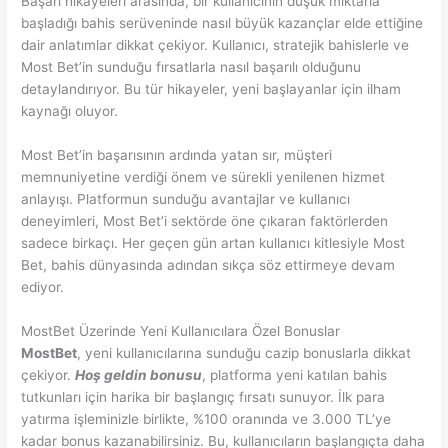
Başarı hikayeleri arasında, bir kullanıcının düşük miktarla
başladığı bahis serüveninde nasıl büyük kazançlar elde ettiğine
dair anlatımlar dikkat çekiyor. Kullanıcı, stratejik bahislerle ve
Most Bet’in sunduğu fırsatlarla nasıl başarılı olduğunu
detaylandırıyor. Bu tür hikayeler, yeni başlayanlar için ilham
kaynağı oluyor.
Most Bet’in başarısının ardında yatan sır, müşteri
memnuniyetine verdiği önem ve sürekli yenilenen hizmet
anlayışı. Platformun sunduğu avantajlar ve kullanıcı
deneyimleri, Most Bet’i sektörde öne çıkaran faktörlerden
sadece birkaçı. Her geçen gün artan kullanıcı kitlesiyle Most
Bet, bahis dünyasında adından sıkça söz ettirmeye devam
ediyor.
MostBet Üzerinde Yeni Kullanıcılara Özel Bonuslar
MostBet
, yeni kullanıcılarına sunduğu cazip bonuslarla dikkat
çekiyor.
Hoş geldin bonusu
, platforma yeni katılan bahis
tutkunları için harika bir başlangıç fırsatı sunuyor. İlk para
yatırma işleminizle birlikte, %100 oranında ve 3.000 TL’ye
kadar bonus kazanabilirsiniz. Bu, kullanıcıların başlangıçta daha