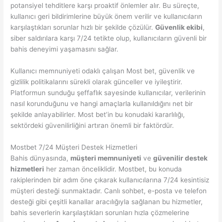
potansiyel tehditlere karşı proaktif önlemler alır. Bu süreçte,
kullanıcı geri bildirimlerine büyük önem verilir ve kullanıcıların
karşılaştıkları sorunlar hızlı bir şekilde çözülür.
Güvenlik ekibi
,
siber saldırılara karşı 7/24 tetikte olup, kullanıcıların güvenli bir
bahis deneyimi yaşamasını sağlar.
Kullanıcı memnuniyeti odaklı çalışan Most bet, güvenlik ve
gizlilik politikalarını sürekli olarak günceller ve iyileştirir.
Platformun sunduğu şeffaflık sayesinde kullanıcılar, verilerinin
nasıl korunduğunu ve hangi amaçlarla kullanıldığını net bir
şekilde anlayabilirler. Most bet’in bu konudaki kararlılığı,
sektördeki güvenilirliğini artıran önemli bir faktördür.
Mostbet 7/24 Müşteri Destek Hizmetleri
Bahis dünyasında,
müşteri memnuniyeti
ve
güvenilir destek
hizmetleri
her zaman önceliklidir. Mostbet, bu konuda
rakiplerinden bir adım öne çıkarak kullanıcılarına 7/24 kesintisiz
müşteri desteği sunmaktadır. Canlı sohbet, e-posta ve telefon
desteği gibi çeşitli kanallar aracılığıyla sağlanan bu hizmetler,
bahis severlerin karşılaştıkları sorunları hızla çözmelerine