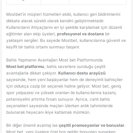
Mostbet’in müşteri hizmetleri ekibi, kullanıcı geri bildirimlerini
dikkate alarak sürekli olarak kendini geliştirmektedir.
Kullanıcıların ihtiyaçlarını en iyi şekilde karşılamak için düzenli
eğitimler alan ekip üyeleri,
profesyonel ve dostane
bir
yaklaşım sergiler. Bu sayede Mostbet, kullanıcılarına güvenli ve
keyifli bir bahis ortamı sunmayı başarır.
Bahis Yapmanın Avantajları Most bet Platformunda
Most bet platformu
, bahis severlere sunduğu çeşitli
avantajlarla dikkat çekiyor.
Kullanıcı dostu arayüzü
sayesinde, hem yeni başlayanlar hem de deneyimli bahisçiler
için oldukça cazip bir seçenek haline geliyor. Most bet, geniş
spor yelpazesi ve yüksek oranları ile kullanıcılarına kazanç
potansiyelini artırma fırsatı sunuyor. Ayrıca, canlı bahis
seçenekleri sayesinde maçları izlerken anlık tahminlerde
bulunarak heyecanı ikiye katlamak mümkün.
Bir diğer önemli avantaj ise
çeşitli promosyonlar ve bonuslar
.
Most bet, yeni üyelere özel hoş geldin bonusları sunarken,