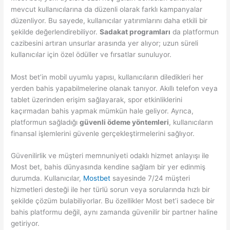
mevcut kullanıcılarına da düzenli olarak farklı kampanyalar
düzenliyor. Bu sayede, kullanıcılar yatırımlarını daha etkili bir
şekilde değerlendirebiliyor.
Sadakat programları
da platformun
cazibesini artıran unsurlar arasında yer alıyor; uzun süreli
kullanıcılar için özel ödüller ve fırsatlar sunuluyor.
Most bet’in mobil uyumlu yapısı, kullanıcıların diledikleri her
yerden bahis yapabilmelerine olanak tanıyor. Akıllı telefon veya
tablet üzerinden erişim sağlayarak, spor etkinliklerini
kaçırmadan bahis yapmak mümkün hale geliyor. Ayrıca,
platformun sağladığı
güvenli ödeme yöntemleri
, kullanıcıların
finansal işlemlerini güvenle gerçekleştirmelerini sağlıyor.
Güvenilirlik ve müşteri memnuniyeti odaklı hizmet anlayışı ile
Most bet, bahis dünyasında kendine sağlam bir yer edinmiş
durumda. Kullanıcılar,
Mostbet
sayesinde 7/24 müşteri
hizmetleri desteği ile her türlü sorun veya sorularında hızlı bir
şekilde çözüm bulabiliyorlar. Bu özellikler Most bet’i sadece bir
bahis platformu değil, aynı zamanda güvenilir bir partner haline
getiriyor.